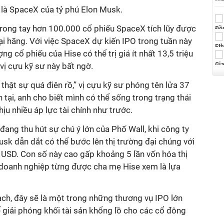
 là SpaceX của tỷ phú Elon Musk.
trong tay hơn 100.000 cổ phiếu SpaceX tích lũy được
tại hãng. Với việc SpaceX dự kiến IPO trong tuần này
 cổ phiếu của Hise có thể trị giá ít nhất 13,5 triệu
vị cựu kỹ sư này bất ngờ.
thật sự quá điên rồ,” vị cựu kỹ sư phóng tên lửa 37
 tại, anh cho biết mình có thể sống trong trạng thái
ịu nhiều áp lực tài chính như trước.
ang thu hút sự chú ý lớn của Phố Wall, khi công ty
sk dẫn dắt có thể bước lên thị trường đại chúng với
ỷ USD. Con số này cao gấp khoảng 5 lần vốn hóa thị
, doanh nghiệp từng được cha mẹ Hise xem là lựa
ạch, đây sẽ là một trong những thương vụ IPO lớn
ể giải phóng khối tài sản khổng lồ cho các cổ đông