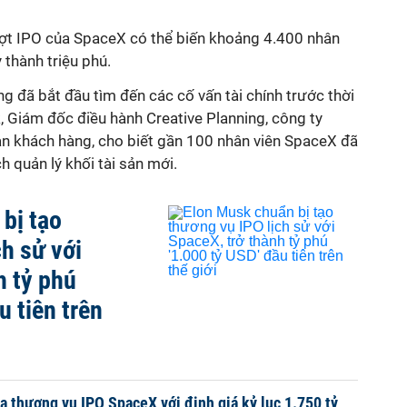
đợt IPO của SpaceX có thể biến khoảng 4.400 nhân
 thành triệu phú.
 đã bắt đầu tìm đến các cố vấn tài chính trước thời
, Giám đốc điều hành Creative Planning, công ty
sản khách hàng, cho biết gần 100 nhân viên SpaceX đã
h quản lý khối tài sản mới.
bị tạo
ch sử với
h tỷ phú
u tiên trên
a thương vụ IPO SpaceX với định giá kỷ lục 1.750 tỷ