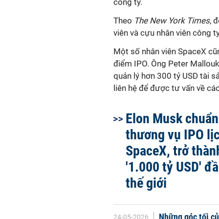
công ty.
Theo
The New York Times
, 
viên và cựu nhân viên công ty
Một số nhân viên SpaceX cũng
điểm IPO. Ông Peter Mallouk
quản lý hơn 300 tỷ USD tài 
liên hệ để được tư vấn về các
Elon Musk chuẩn 
thương vụ IPO lị
SpaceX, trở thàn
'1.000 tỷ USD' đầ
thế giới
Những góc tối củ
24-05-2026