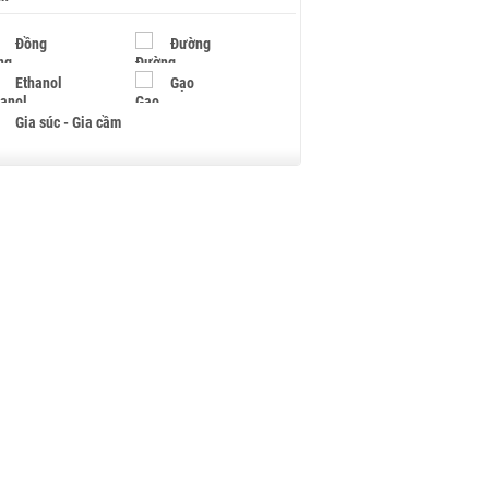
Đồng
Đường
Ethanol
Gạo
Gia súc - Gia cầm
Giấy
Gỗ
Hạt điều
Hồ tiêu - Hạt tiêu
Khí đốt
Kim loại khác
Mắc ca
Muối
Ngũ cốc
Nhựa - Hạt nhựa
Palladium
Phân bón