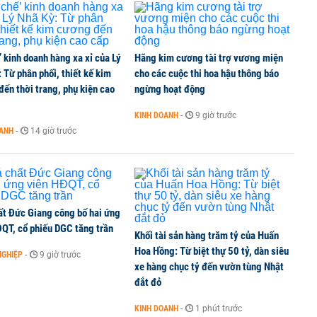
’ kinh doanh hàng xa xỉ của Lý
Hãng kim cương tài trợ vương miện
 Từ phân phối, thiết kế kim
cho các cuộc thi hoa hậu thông báo
ến thời trang, phụ kiện cao
ngừng hoạt động
KINH DOANH
-
9 giờ trước
OANH
-
14 giờ trước
ất Đức Giang công bố hai ứng
ĐQT, cổ phiếu DGC tăng trần
Khối tài sản hàng trăm tỷ của Huấn
Hoa Hồng: Từ biệt thự 50 tỷ, dàn siêu
NGHIỆP
-
9 giờ trước
xe hàng chục tỷ đến vườn tùng Nhật
đắt đỏ
KINH DOANH
-
1 phút trước