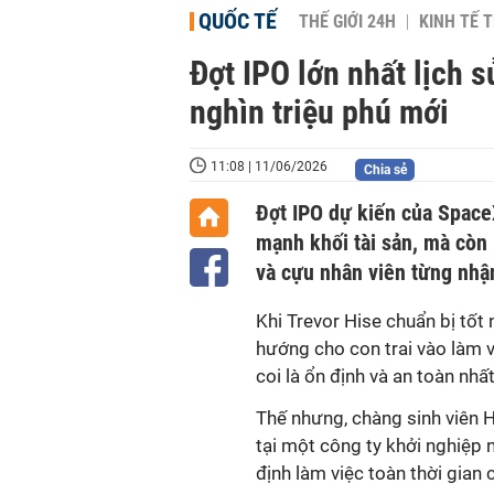
QUỐC TẾ
THẾ GIỚI 24H
KINH TẾ T
Đợt IPO lớn nhất lịch 
nghìn triệu phú mới
11:08 | 11/06/2026
Chia sẻ
Đợt IPO dự kiến của Space
mạnh khối tài sản, mà còn 
và cựu nhân viên từng nhận
Khi Trevor Hise chuẩn bị tốt
hướng cho con trai vào làm v
coi là ổn định và an toàn nhất
Thế nhưng, chàng sinh viên H
tại một công ty khởi nghiệp n
định làm việc toàn thời gian