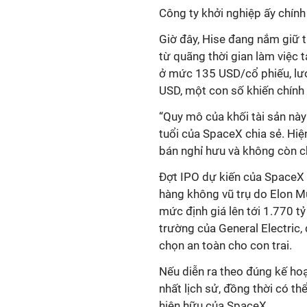
Công ty khởi nghiệp ấy chính
Giờ đây, Hise đang nắm giữ 
từ quãng thời gian làm việc 
ở mức 135 USD/cổ phiếu, lượng
USD, một con số khiến chính 
“Quy mô của khối tài sản này 
tuổi của SpaceX chia sẻ. Hiện
bán nghỉ hưu và không còn ch
Đợt IPO dự kiến của SpaceX đ
hàng không vũ trụ do Elon Mu
mức định giá lên tới 1.770 t
trường của General Electric
chọn an toàn cho con trai.
Nếu diễn ra theo đúng kế ho
nhất lịch sử, đồng thời có th
hiện hữu của SpaceX.