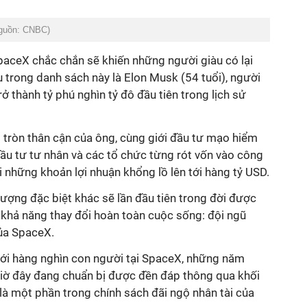
guồn: CNBC)
paceX chắc chắn sẽ khiến những người giàu có lại
 trong danh sách này là Elon Musk (54 tuổi), người
ở thành tỷ phú nghìn tỷ đô đầu tiên trong lịch sử
tròn thân cận của ông, cùng giới đầu tư mạo hiểm
đầu tư tư nhân và các tổ chức từng rót vốn vào công
i những khoản lợi nhuận khổng lồ lên tới hàng tỷ USD.
ượng đặc biệt khác sẽ lần đầu tiên trong đời được
 khả năng thay đổi hoàn toàn cuộc sống: đội ngũ
của SpaceX.
ối với hàng nghìn con người tại SpaceX, những năm
iờ đây đang chuẩn bị được đền đáp thông qua khối
là một phần trong chính sách đãi ngộ nhân tài của