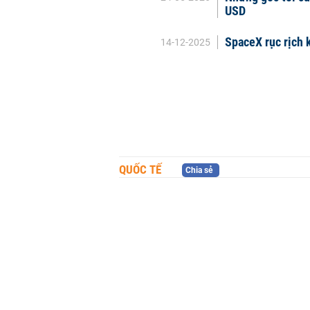
USD
SpaceX rục rịch 
14-12-2025
QUỐC TẾ
Chia sẻ