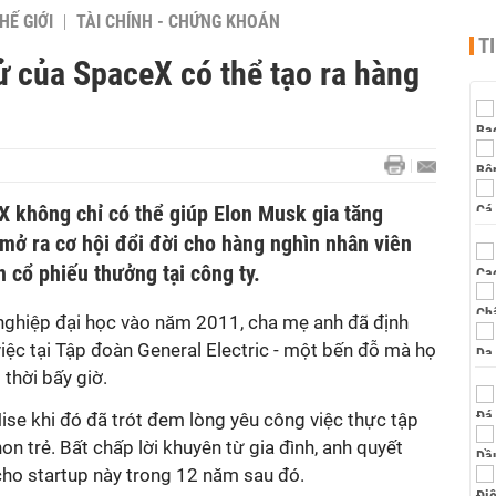
HẾ GIỚI
TÀI CHÍNH - CHỨNG KHOÁN
T
sử của SpaceX có thể tạo ra hàng
X không chỉ có thể giúp Elon Musk gia tăng
mở ra cơ hội đổi đời cho hàng nghìn nhân viên
 cổ phiếu thưởng tại công ty.
 nghiệp đại học vào năm 2011, cha mẹ anh đã định
iệc tại Tập đoàn General Electric - một bến đỗ mà họ
 thời bấy giờ.
ise khi đó đã trót đem lòng yêu công việc thực tập
on trẻ. Bất chấp lời khuyên từ gia đình, anh quyết
 cho startup này trong 12 năm sau đó.