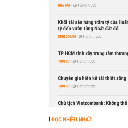
NHÀ ĐẤT
-
1 phút trước
Khối tài sản hàng trăm tỷ của Huấ
tỷ đến vườn tùng Nhật đắt đỏ
KINH DOANH
-
1 phút trước
TP HCM tính xây trung tâm thương
THỜI SỰ
-
1 phút trước
Chuyên gia hiến kế tái thiết sông
THỜI SỰ
-
1 phút trước
Chủ tịch Vietcombank: Không thể q
TÀI CHÍNH
-
29 phút trước
ĐỌC NHIỀU NHẤT