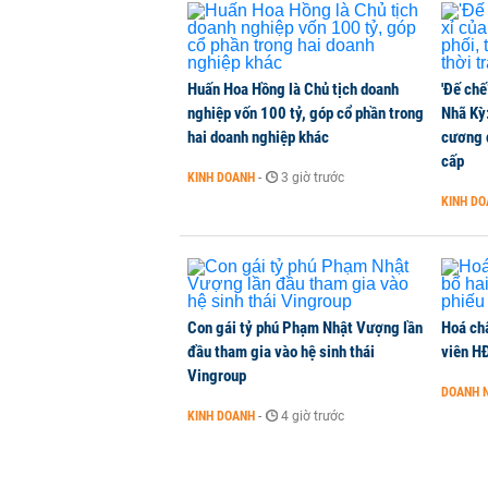
Huấn Hoa Hồng là Chủ tịch doanh
'Đế chế
nghiệp vốn 100 tỷ, góp cổ phần trong
Nhã Kỳ:
hai doanh nghiệp khác
cương đ
cấp
KINH DOANH
-
3 giờ trước
KINH D
Con gái tỷ phú Phạm Nhật Vượng lần
Hoá ch
đầu tham gia vào hệ sinh thái
viên H
Vingroup
DOANH 
KINH DOANH
-
4 giờ trước