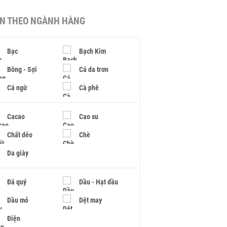
IN THEO NGÀNH HÀNG
Bạc
Bạch Kim
Bông - Sợi
Cá da trơn
Cá ngừ
Cà phê
Cacao
Cao su
Chất dẻo
Chè
Da giày
Đá quý
Dầu - Hạt dầu
Dầu mỏ
Dệt may
Điện