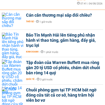
07:41 | 04/08/2026
Cán cân thương mại sắp đổi chiều?
THỜI SỰ
-
1 giờ trước
Bảo Tín Mạnh Hải lên tiếng phủ nhận
hành vi thao túng, găm hàng, đẩy giá,
trục lợi
KINH DOANH
-
1 phút trước
Tập đoàn của Warren Buffett mua ròng
gần 20 tỷ USD cổ phiếu, chấm dứt chuỗi
bán ròng 14 quý
QUỐC TẾ
-
3 giờ trước
Chuỗi phòng gym tại TP HCM bất ngờ
đóng cửa tất cả cơ sở, hàng trăm hội
viên bơ vơ