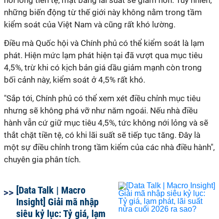
nới lỏng tiền tệ, mặt bằng lãi suất sẽ giảm hơn. Tuy nhiên,
những biến động từ thế giới này không nằm trong tầm
kiểm soát của Việt Nam và cũng rất khó lường.
Điều mà Quốc hội và Chính phủ có thể kiểm soát là lạm
phát. Hiện mức lạm phát hiện tại đã vượt qua mục tiêu
4,5%, trừ khi có kịch bản giá dầu giảm mạnh còn trong
bối cảnh này, kiểm soát ở 4,5% rất khó.
"Sắp tới, Chính phủ có thể xem xét điều chỉnh mục tiêu
nhưng sẽ không phá vỡ như năm ngoái. Nếu nhà điều
hành vẫn cứ giữ mục tiêu 4,5%, tức không nới lỏng và sẽ
thắt chặt tiền tệ, có khi lãi suất sẽ tiếp tục tăng. Đây là
một sự điều chỉnh trong tầm kiểm của các nhà điều hành",
chuyên gia phân tích.
[Data Talk | Macro
Insight] Giải mã nhập
siêu kỷ lục: Tỷ giá, lạm