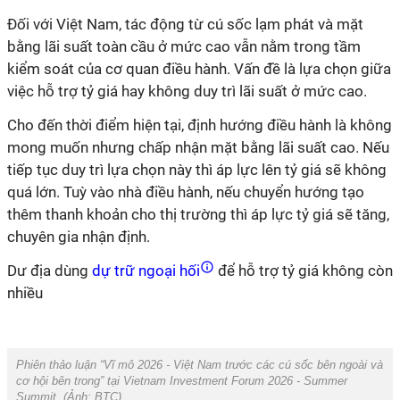
Đối với Việt Nam, tác động từ cú sốc lạm phát và mặt
bằng lãi suất toàn cầu ở mức cao vẫn nằm trong tầm
kiểm soát của cơ quan điều hành. Vấn đề là lựa chọn giữa
việc hỗ trợ tỷ giá hay không duy trì lãi suất ở mức cao.
Cho đến thời điểm hiện tại, định hướng điều hành là không
mong muốn nhưng chấp nhận mặt bằng lãi suất cao. Nếu
tiếp tục duy trì lựa chọn này thì áp lực lên tỷ giá sẽ không
quá lớn. Tuỳ vào nhà điều hành, nếu chuyển hướng tạo
thêm thanh khoản cho thị trường thì áp lực tỷ giá sẽ tăng,
chuyên gia nhận định.
Dư địa dùng
dự trữ ngoại hối
để hỗ trợ tỷ giá không còn
nhiều
Phiên thảo luận “Vĩ mô 2026 - Việt Nam trước các cú sốc bên ngoài và
cơ hội bên trong” tại Vietnam Investment Forum 2026 - Summer
Summit. (Ảnh:
BTC
).