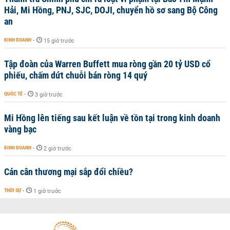
Hải, Mi Hồng, PNJ, SJC, DOJI, chuyển hồ sơ sang Bộ Công
an
KINH DOANH
-
15 giờ trước
Tập đoàn của Warren Buffett mua ròng gần 20 tỷ USD cổ
phiếu, chấm dứt chuỗi bán ròng 14 quý
QUỐC TẾ
-
3 giờ trước
Mi Hồng lên tiếng sau kết luận về tồn tại trong kinh doanh
vàng bạc
KINH DOANH
-
2 giờ trước
Cán cân thương mại sắp đổi chiều?
THỜI SỰ
-
1 giờ trước