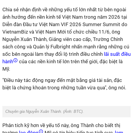
Chia sẻ nhận định về những yếu tố lớn nhất từ bên ngoài
ảnh hưởng đến nền kinh tế Việt Nam trong năm 2026 tại
Diễn đàn Đầu tư Việt Nam VIF 2026 Summer Summit do
VietnamBiz và Việt Nam Mới tổ chức chiều 11/6, ông
Nguyễn Xuân Thành, Giảng viên cao cấp, Trường Chính
sách công và Quản lý Fulbright nhấn mạnh rằng những cú
sốc bên ngoài làm thay đổi lộ trình điều chỉnh
lãi suất điều
hành
của các nền kinh tế lớn trên thế giới, đặc biệt là
Mỹ.
"Điều này tác động ngay đến mặt bằng giá tài sản, đặc
biệt là chứng khoán trong những tuần vừa qua", ông nói.
Chuyên gia Nguyễn Xuân Thành. (Ảnh
: BTC
).
Phân tích kỹ hơn về yếu tố này, ông Thành cho biết thị
trường
lao động
Mỹ có tín hiệu tiếp tục tích cực,
lạm