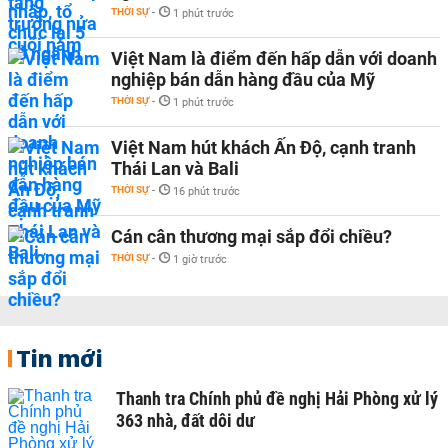
THỜI SỰ
-
1 phút trước
Việt Nam là điểm đến hấp dẫn với doanh
nghiệp bán dẫn hàng đầu của Mỹ
THỜI SỰ
-
1 phút trước
Việt Nam hút khách Ấn Độ, cạnh tranh
Thái Lan và Bali
THỜI SỰ
-
16 phút trước
Cán cân thương mại sắp đổi chiều?
THỜI SỰ
-
1 giờ trước
Tin mới
Thanh tra Chính phủ đề nghị Hải Phòng xử lý
363 nhà, đất dôi dư