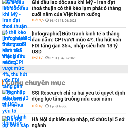
Giá dầu lao dốc sau khi Mỹ - Iran đạt
thoả thuận có thể kéo lạm phát 6 tháng
cuối năm của Việt Nam xuống
THỜI SỰ
-
14:40 | 15/06/2026
[Infographic] Bức tranh kinh tế 5 tháng
đầu năm: CPI vượt mức 4%, thu hút vốn
FDI tăng gần 35%, nhập siêu hơn 13 tỷ
USD
THỜI SỰ
-
07:01 | 04/06/2026
Cùng chuyên mục
SSI Research chỉ ra hai yếu tố quyết định
động lực tăng trưởng nửa cuối năm
THỜI SỰ
-
1 phút trước
Hà Nội dự kiến sáp nhập, tổ chức lại 5 sở
ngành