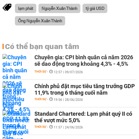
lạm phát
Nguyễn Xuân Thành
tỷ giá USD
Ông Nguyễn Xuân Thành
Có thể bạn quan tâm
Chuyên gia: CPI bình quân cả năm 2026
sẽ dao động trong khoảng 4,3% - 4,5%
THỜI SỰ
-
12:57 | 09/07/2026
Chính phủ đặt mục tiêu tăng trưởng GDP
11,9% trong 6 tháng cuối năm
THỜI SỰ
-
19:56 | 28/06/2026
Standard Chartered: Lạm phát quý II có
thể vượt mức 5,0%
THỜI SỰ
-
11:57 | 24/06/2026