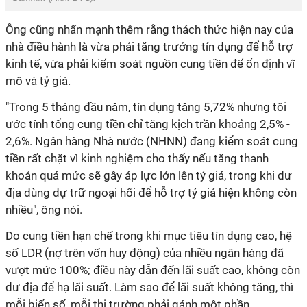
Ông cũng nhấn mạnh thêm rằng thách thức hiện nay của
nhà điều hành là vừa phải tăng trưởng tín dụng để hỗ trợ
kinh tế, vừa phải kiểm soát nguồn cung tiền để ổn định vĩ
mô và tỷ giá.
"Trong 5 tháng đầu năm, tín dụng tăng 5,72% nhưng tôi
ước tính tổng cung tiền chỉ tăng kịch trần khoảng 2,5% -
2,6%. Ngân hàng Nhà nước (NHNN) đang kiểm soát cung
tiền rất chặt vì kinh nghiệm cho thấy nếu tăng thanh
khoản quá mức sẽ gây áp lực lớn lên tỷ giá, trong khi dư
địa dùng dự trữ ngoại hối để hỗ trợ tỷ giá hiện không còn
nhiều", ông nói.
Do cung tiền hạn chế trong khi mục tiêu tín dụng cao, hệ
số LDR (nợ trên vốn huy động) của nhiều ngân hàng đã
vượt mức 100%; điều này dẫn đến lãi suất cao, không còn
dư địa để hạ lãi suất. Làm sao để lãi suất không tăng, thì
mỗi biến số, mỗi thị trường phải gánh một phần.