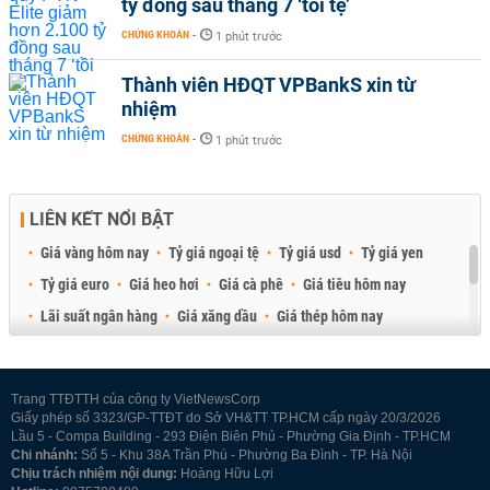
tỷ đồng sau tháng 7 ‘tồi tệ’
CHỨNG KHOÁN
-
1 phút trước
Thành viên HĐQT VPBankS xin từ
nhiệm
CHỨNG KHOÁN
-
1 phút trước
LIÊN KẾT NỔI BẬT
Giá vàng hôm nay
Tỷ giá ngoại tệ
Tỷ giá usd
Tỷ giá yen
Tỷ giá euro
Giá heo hơi
Giá cà phê
Giá tiêu hôm nay
Lãi suất ngân hàng
Giá xăng dầu
Giá thép hôm nay
Giá sầu riêng
Giá thịt heo
Giá gạo
Giá cao su
Best Retail Brokers
Diễn đàn đầu tư Việt Nam 2026
Trang TTĐTTH của công ty VietNewsCorp
Giấy phép số 3323/GP-TTĐT do Sở VH&TT TP.HCM cấp ngày 20/3/2026
Lầu 5 - Compa Building - 293 Điện Biên Phủ - Phường Gia Định - TP.HCM
Chi nhánh:
Số 5 - Khu 38A Trần Phú - Phường Ba Đình - TP. Hà Nội
Chịu trách nhiệm nội dung:
Hoàng Hữu Lợi