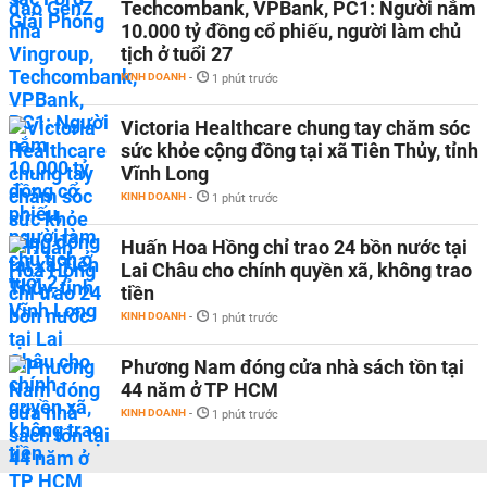
Techcombank, VPBank, PC1: Người nắm
10.000 tỷ đồng cổ phiếu, người làm chủ
tịch ở tuổi 27
KINH DOANH
-
1 phút trước
Victoria Healthcare chung tay chăm sóc
sức khỏe cộng đồng tại xã Tiên Thủy, tỉnh
Vĩnh Long
KINH DOANH
-
1 phút trước
Huấn Hoa Hồng chỉ trao 24 bồn nước tại
Lai Châu cho chính quyền xã, không trao
tiền
KINH DOANH
-
1 phút trước
Phương Nam đóng cửa nhà sách tồn tại
44 năm ở TP HCM
KINH DOANH
-
1 phút trước