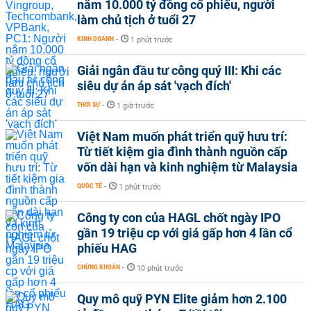
nắm 10.000 tỷ đồng cổ phiếu, người
làm chủ tịch ở tuổi 27
KINH DOANH
-
1 phút trước
Giải ngân đầu tư công quý III: Khi các
siêu dự án áp sát 'vạch đích'
THỜI SỰ
-
1 giờ trước
Việt Nam muốn phát triển quỹ hưu trí:
Từ tiết kiệm gia đình thành nguồn cấp
vốn dài hạn và kinh nghiệm từ Malaysia
QUỐC TẾ
-
1 phút trước
Công ty con của HAGL chốt ngày IPO
gần 19 triệu cp với giá gấp hơn 4 lần cổ
phiếu HAG
CHỨNG KHOÁN
-
10 phút trước
Quy mô quỹ PYN Elite giảm hơn 2.100