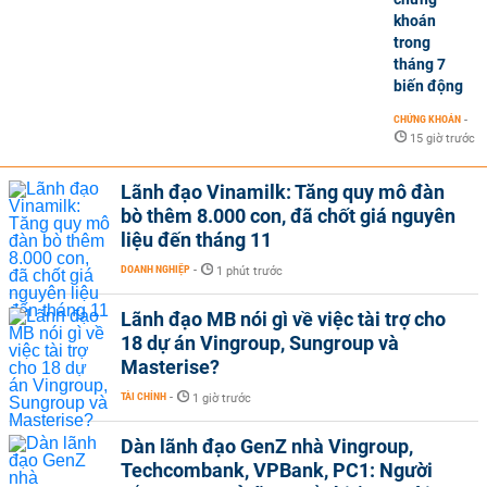
khoán
trong
tháng 7
biến động
CHỨNG KHOÁN
-
15 giờ trước
Lãnh đạo Vinamilk: Tăng quy mô đàn
bò thêm 8.000 con, đã chốt giá nguyên
liệu đến tháng 11
DOANH NGHIỆP
-
1 phút trước
Lãnh đạo MB nói gì về việc tài trợ cho
18 dự án Vingroup, Sungroup và
Masterise?
TÀI CHÍNH
-
1 giờ trước
Dàn lãnh đạo GenZ nhà Vingroup,
Techcombank, VPBank, PC1: Người