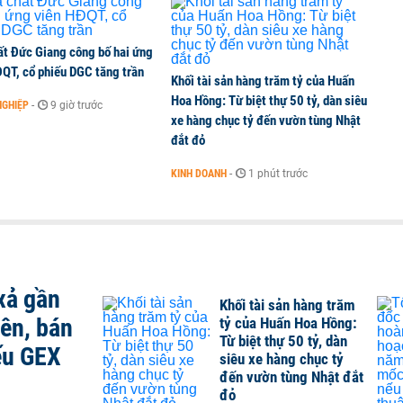
ất Đức Giang công bố hai ứng
ĐQT, cổ phiếu DGC tăng trần
Khối tài sản hàng trăm tỷ của Huấn
Hoa Hồng: Từ biệt thự 50 tỷ, dàn siêu
NGHIỆP
-
9 giờ trước
xe hàng chục tỷ đến vườn tùng Nhật
đắt đỏ
KINH DOANH
-
1 phút trước
xả gần
Khối tài sản hàng trăm
iên, bán
tỷ của Huấn Hoa Hồng:
Từ biệt thự 50 tỷ, dàn
ếu GEX
siêu xe hàng chục tỷ
đến vườn tùng Nhật đắt
đỏ