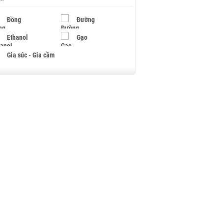
Đồng
Đường
Ethanol
Gạo
Gia súc - Gia cầm
Giấy
Gỗ
Hạt điều
Hồ tiêu - Hạt tiêu
Khí đốt
Kim loại khác
Mắc ca
Muối
Ngũ cốc
Nhựa - Hạt nhựa
Palladium
Phân bón