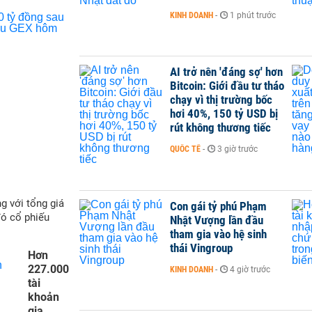
KINH DOANH
-
1 phút trước
AI trở nên 'đáng sợ' hơn
Bitcoin: Giới đầu tư tháo
chạy vì thị trường bốc
hơi 40%, 150 tỷ USD bị
rút không thương tiếc
QUỐC TẾ
-
3 giờ trước
g với tổng giá
Con gái tỷ phú Phạm
đó cổ phiếu
Nhật Vượng lần đầu
tham gia vào hệ sinh
thái Vingroup
Hơn
227.000
KINH DOANH
-
4 giờ trước
tài
khoản
gia