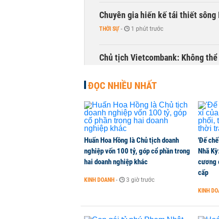
Chuyên gia hiến kế tái thiết sông
THỜI SỰ
-
1 phút trước
Chủ tịch Vietcombank: Không thể q
TÀI CHÍNH
-
21 phút trước
ĐỌC NHIỀU NHẤT
Huấn Hoa Hồng là Chủ tịch doanh
'Đế chế
nghiệp vốn 100 tỷ, góp cổ phần trong
Nhã Kỳ:
hai doanh nghiệp khác
cương đ
cấp
KINH DOANH
-
3 giờ trước
KINH D