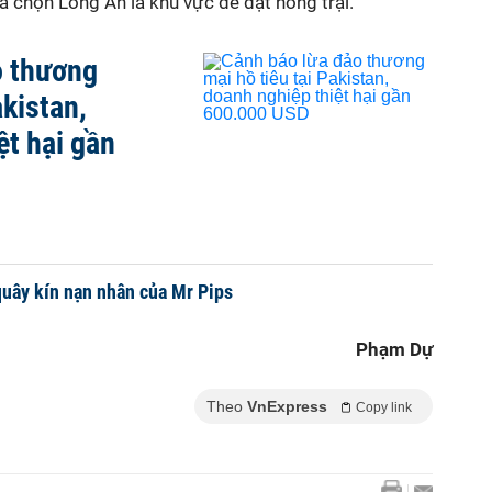
đã chọn Long An là khu vực để đặt nông trại.
o thương
akistan,
ệt hại gần
 quây kín nạn nhân của Mr Pips
Phạm Dự
Theo
VnExpress
Copy link