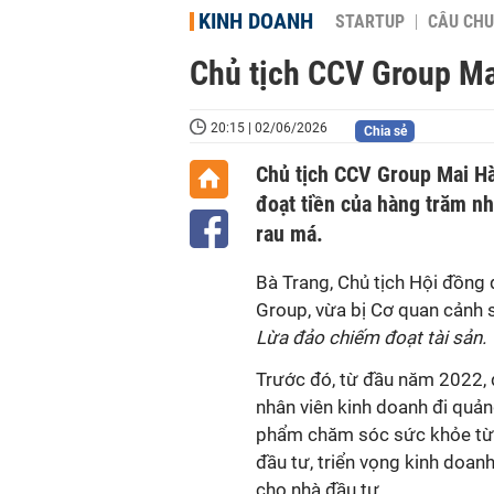
KINH DOANH
STARTUP
CÂU CHU
Chủ tịch CCV Group Mai
20:15 | 02/06/2026
Chia sẻ
Chủ tịch CCV Group Mai Hà
đoạt tiền của hàng trăm nh
rau má.
Bà Trang, Chủ tịch Hội đồng
Group, vừa bị Cơ quan cảnh sá
Lừa đảo chiếm đoạt tài sản.
Trước đó, từ đầu năm 2022, đ
nhân viên kinh doanh đi quả
phẩm chăm sóc sức khỏe từ 
đầu tư, triển vọng kinh doanh
cho nhà đầu tư.