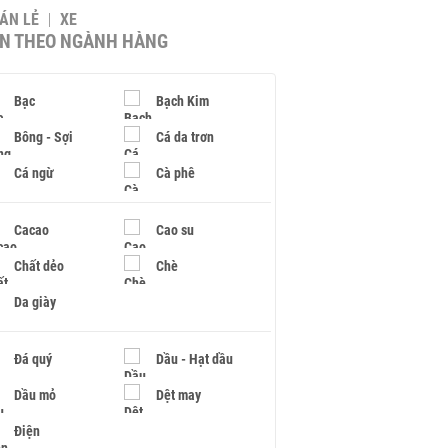
BÁN LẺ
XE
IN THEO NGÀNH HÀNG
Bạc
Bạch Kim
Bông - Sợi
Cá da trơn
Cá ngừ
Cà phê
Cacao
Cao su
Chất dẻo
Chè
Da giày
Đá quý
Dầu - Hạt dầu
Dầu mỏ
Dệt may
Điện