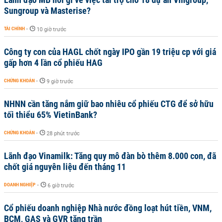
Sungroup và Masterise?
TÀI CHÍNH
-
10 giờ trước
Công ty con của HAGL chốt ngày IPO gần 19 triệu cp với giá
gấp hơn 4 lần cổ phiếu HAG
CHỨNG KHOÁN
-
9 giờ trước
NHNN cần tăng nắm giữ bao nhiêu cổ phiếu CTG để sở hữu
tối thiểu 65% VietinBank?
CHỨNG KHOÁN
-
28 phút trước
Lãnh đạo Vinamilk: Tăng quy mô đàn bò thêm 8.000 con, đã
chốt giá nguyên liệu đến tháng 11
DOANH NGHIỆP
-
6 giờ trước
Cổ phiếu doanh nghiệp Nhà nước đồng loạt hút tiền, VNM,
BCM, GAS và GVR tăng trần