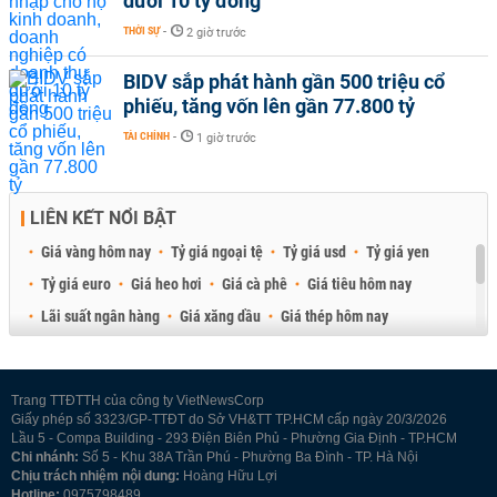
dưới 10 tỷ đồng
THỜI SỰ
-
2 giờ trước
BIDV sắp phát hành gần 500 triệu cổ
phiếu, tăng vốn lên gần 77.800 tỷ
TÀI CHÍNH
-
1 giờ trước
LIÊN KẾT NỔI BẬT
Giá vàng hôm nay
Tỷ giá ngoại tệ
Tỷ giá usd
Tỷ giá yen
Tỷ giá euro
Giá heo hơi
Giá cà phê
Giá tiêu hôm nay
Lãi suất ngân hàng
Giá xăng dầu
Giá thép hôm nay
Giá sầu riêng
Giá thịt heo
Giá gạo
Giá cao su
Best Retail Brokers
Diễn đàn đầu tư Việt Nam 2026
Trang TTĐTTH của công ty VietNewsCorp
Giấy phép số 3323/GP-TTĐT do Sở VH&TT TP.HCM cấp ngày 20/3/2026
Lầu 5 - Compa Building - 293 Điện Biên Phủ - Phường Gia Định - TP.HCM
Chi nhánh:
Số 5 - Khu 38A Trần Phú - Phường Ba Đình - TP. Hà Nội
Chịu trách nhiệm nội dung:
Hoàng Hữu Lợi
Hotline:
0975798489