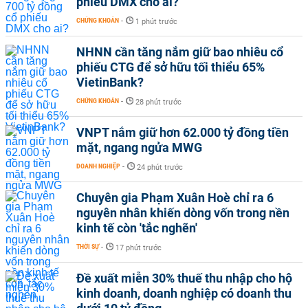
phiếu DMX cho ai?
CHỨNG KHOÁN
-
1 phút trước
NHNN cần tăng nắm giữ bao nhiêu cổ
phiếu CTG để sở hữu tối thiểu 65%
VietinBank?
CHỨNG KHOÁN
-
28 phút trước
VNPT nắm giữ hơn 62.000 tỷ đồng tiền
mặt, ngang ngửa MWG
DOANH NGHIỆP
-
24 phút trước
Chuyên gia Phạm Xuân Hoè chỉ ra 6
nguyên nhân khiến dòng vốn trong nền
kinh tế còn 'tắc nghẽn'
THỜI SỰ
-
17 phút trước
Đề xuất miễn 30% thuế thu nhập cho hộ
kinh doanh, doanh nghiệp có doanh thu