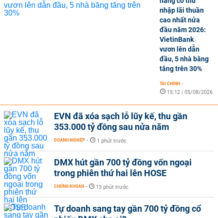
hàng có thu
nhập lãi thuần
cao nhất nửa
đầu năm 2026:
VietinBank
vươn lên dẫn
đầu, 5 nhà băng
tăng trên 30%
TÀI CHÍNH
-
15:12 | 05/08/2026
EVN đã xóa sạch lỗ lũy kế, thu gần
353.000 tỷ đồng sau nửa năm
DOANH NGHIỆP
-
1 phút trước
DMX hút gần 700 tỷ đồng vốn ngoại
trong phiên thứ hai lên HOSE
CHỨNG KHOÁN
-
13 phút trước
Tự doanh sang tay gần 700 tỷ đồng cổ