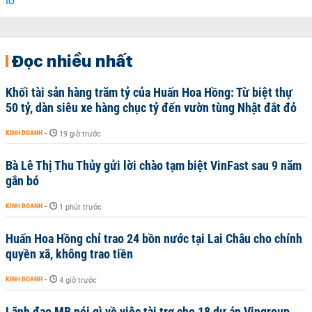
Đọc nhiều nhất
Khối tài sản hàng trăm tỷ của Huấn Hoa Hồng: Từ biệt thự
50 tỷ, dàn siêu xe hàng chục tỷ đến vườn tùng Nhật đắt đỏ
KINH DOANH
-
19 giờ trước
Bà Lê Thị Thu Thủy gửi lời chào tạm biệt VinFast sau 9 năm
gắn bó
KINH DOANH
-
1 phút trước
Huấn Hoa Hồng chỉ trao 24 bồn nước tại Lai Châu cho chính
quyền xã, không trao tiền
KINH DOANH
-
4 giờ trước
Lãnh đạo MB nói gì về việc tài trợ cho 18 dự án Vingroup,