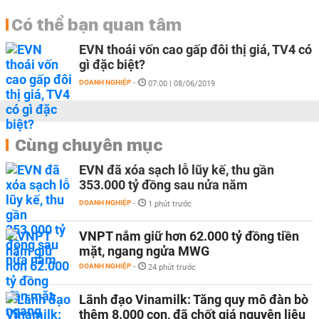
Có thể bạn quan tâm
EVN thoái vốn cao gấp đôi thị giá, TV4 có
gì đặc biệt?
DOANH NGHIỆP
-
07:00 | 08/06/2019
Cùng chuyên mục
EVN đã xóa sạch lỗ lũy kế, thu gần
353.000 tỷ đồng sau nửa năm
DOANH NGHIỆP
-
1 phút trước
VNPT nắm giữ hơn 62.000 tỷ đồng tiền
mặt, ngang ngửa MWG
DOANH NGHIỆP
-
24 phút trước
Lãnh đạo Vinamilk: Tăng quy mô đàn bò
thêm 8.000 con, đã chốt giá nguyên liệu