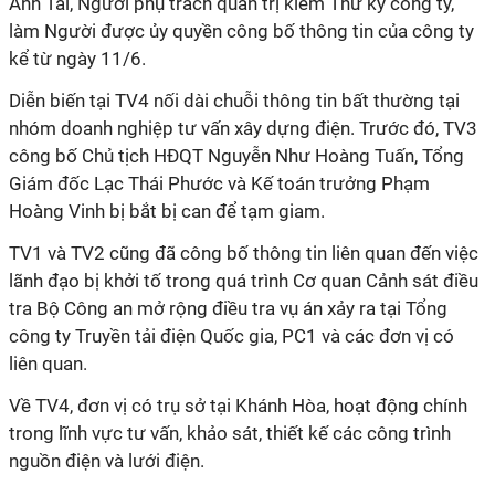
Anh Tài, Người phụ trách quản trị kiêm Thư ký công ty,
làm Người được ủy quyền công bố thông tin của công ty
kể từ ngày 11/6.
Diễn biến tại TV4 nối dài chuỗi thông tin bất thường tại
nhóm doanh nghiệp tư vấn xây dựng điện. Trước đó, TV3
công bố Chủ tịch HĐQT Nguyễn Như Hoàng Tuấn, Tổng
Giám đốc Lạc Thái Phước và Kế toán trưởng Phạm
Hoàng Vinh bị bắt bị can để tạm giam.
TV1 và TV2 cũng đã công bố thông tin liên quan đến việc
lãnh đạo bị khởi tố trong quá trình Cơ quan Cảnh sát điều
tra Bộ Công an mở rộng điều tra vụ án xảy ra tại Tổng
công ty Truyền tải điện Quốc gia, PC1 và các đơn vị có
liên quan.
Về TV4
, đơn vị
có trụ sở tại Khánh Hòa, hoạt động chính
trong lĩnh vực tư vấn, khảo sát, thiết kế các công trình
nguồn điện và lưới điện.