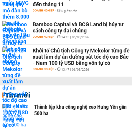
đến tháng 11
DOANH NGHIỆP
-
6 giờ trước
Bamboo Capital và BCG Land bị hủy tư
cách công ty đại chúng
DOANH NGHIỆP
-
14:13 | 06/08/2026
Khởi tố Chủ tịch Công ty Mekolor từng đề
xuất làm dự án đường sắt tốc độ cao Bắc
- Nam 100 tỷ USD bằng vốn tự có
DOANH NGHIỆP
-
13:47 | 06/08/2026
Tin mới
Thành lập khu công nghệ cao Hưng Yên gần
500 ha