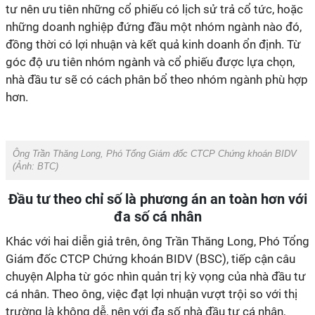
tư nên ưu tiên những cổ phiếu có lịch sử trả cổ tức, hoặc
những doanh nghiệp đứng đầu một nhóm ngành nào đó,
đồng thời có lợi nhuận và kết quả kinh doanh ổn định. Từ
góc độ ưu tiên nhóm ngành và cổ phiếu được lựa chọn,
nhà đầu tư sẽ có cách phân bổ theo nhóm ngành phù hợp
hơn.
Ông Trần Thăng Long, Phó Tổng Giám đốc CTCP Chứng khoán BIDV
(Ảnh:
BTC
)
Đầu tư theo chỉ số là phương án an toàn hơn với
đa số cá nhân
Khác với hai diễn giả trên, ông Trần Thăng Long, Phó Tổng
Giám đốc CTCP Chứng khoán BIDV (BSC), tiếp cận câu
chuyện Alpha từ góc nhìn quản trị kỳ vọng của nhà đầu tư
cá nhân. Theo ông, việc đạt lợi nhuận vượt trội so với thị
trường là không dễ, nên với đa số nhà đầu tư cá nhân,