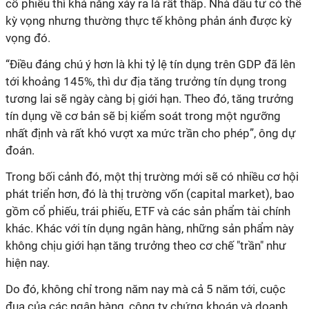
cổ phiếu thì khả năng xảy ra là rất thấp. Nhà đầu tư có thể
kỳ vọng nhưng thường thực tế không phản ánh được kỳ
vọng đó.
“Điều đáng chú ý hơn là khi tỷ lệ tín dụng trên GDP đã lên
tới khoảng 145%, thì dư địa tăng trưởng tín dụng trong
tương lai sẽ ngày càng bị giới hạn. Theo đó, tăng trưởng
tín dụng về cơ bản sẽ bị kiểm soát trong một ngưỡng
nhất định và rất khó vượt xa mức trần cho phép”, ông dự
đoán.
Trong bối cảnh đó, một thị trường mới sẽ có nhiều cơ hội
phát triển hơn, đó là thị trường vốn (capital market), bao
gồm cổ phiếu, trái phiếu, ETF và các sản phẩm tài chính
khác. Khác với tín dụng ngân hàng, những sản phẩm này
không chịu giới hạn tăng trưởng theo cơ chế "trần" như
hiện nay.
Do đó, không chỉ trong năm nay mà cả 5 năm tới, cuộc
đua của các ngân hàng, công ty chứng khoán và doanh