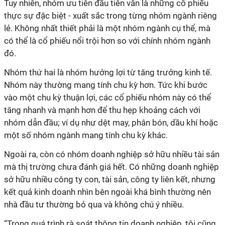
Tuy nhiên, nhóm ưu tiên đầu tiên vẫn là những cổ phiếu
thực sự đặc biệt - xuất sắc trong từng nhóm ngành riêng
lẻ. Không nhất thiết phải là một nhóm ngành cụ thể, mà
có thể là cổ phiếu nổi trội hơn so với chính nhóm ngành
đó.
Nhóm thứ hai là nhóm hưởng lợi từ tăng trưởng kinh tế.
Nhóm này thường mang tính chu kỳ hơn. Tức khi bước
vào một chu kỳ thuận lợi, các cổ phiếu nhóm này có thể
tăng nhanh và mạnh hơn để thu hẹp khoảng cách với
nhóm dẫn đầu; ví dụ như dệt may, phân bón, dầu khí hoặc
một số nhóm ngành mang tính chu kỳ khác.
Ngoài ra, còn có nhóm doanh nghiệp sở hữu nhiều tài sản
mà thị trường chưa đánh giá hết. Có những doanh nghiệp
sở hữu nhiều công ty con, tài sản, công ty liên kết, nhưng
kết quả kinh doanh nhìn bên ngoài khá bình thường nên
nhà đầu tư thường bỏ qua và không chú ý nhiều.
“Trong quá trình rà soát thông tin doanh nghiệp, tôi cũng