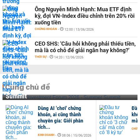
Ông Nguyễn Minh Hạnh: Mua ETF định
kỳ, đợi VN-Index điều chỉnh trên 20% rồi
xuống tiền
CHỨNG KHOÁN
-
12:00 | 13/06/2026
CEO SHS: 'Câu hỏi không phải thiếu tiền,
mà là có chỗ để giải ngân hay không?'
THỜI SỰ
-
14:20 | 12/06/2026
Cùng chủ đề
Vietnam Investment Forum 2026 - Summer
Summit
Dùng AI 'chơi' chứng
Đầu
khoán, ai cũng thành
khôn
chuyên gia: Giới phân
mà c
tích...
CHỨN
KINH DOANH
-
08:06 | 15/06/2026