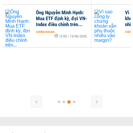
Ông Nguyễn Minh Hạnh:
Vì 
Mua ETF định kỳ, đợi VN-
kho
Index điều chỉnh trên...
nhi
CHỨNG KHOÁN
-
CHỨN
12:00 | 13/06/2026