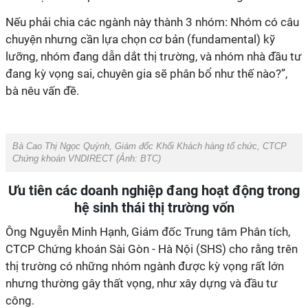
Nếu phải chia các ngành này thành 3 nhóm: Nhóm có câu
chuyện nhưng cần lựa chọn cơ bản (fundamental) kỹ
lưỡng, nhóm đang dẫn dắt thị trường, và nhóm nhà đầu tư
đang kỳ vọng sai, chuyên gia sẽ phân bổ như thế nào?”,
bà nêu vấn đề.
Bà Cao Thị Ngọc Quỳnh, Giám đốc Khối Khách hàng tổ chức, CTCP
Chứng khoán VNDIRECT (Ảnh:
BTC
)
Ưu tiên các doanh nghiệp đang hoạt động trong
hệ sinh thái thị trường vốn
Ông Nguyễn Minh Hạnh, Giám đốc Trung tâm Phân tích,
CTCP Chứng khoán Sài Gòn - Hà Nội (SHS) cho rằng trên
thị trường có những nhóm ngành được kỳ vọng rất lớn
nhưng thường gây thất vọng, như xây dựng và đầu tư
công.