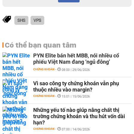
SHS
VPS
Có thể bạn quan tâm
PYN Elite bán hết MBB, nói nhiều cổ
phiếu Việt Nam đang ‘ngủ đông’
CHỨNG KHOÁN
-
08:00 | 29/06/2026
Vì sao công ty chứng khoán vẫn phụ
thuộc nhiều vào margin?
CHỨNG KHOÁN
-
15:01 | 15/06/2026
Những yếu tố nào giúp nâng chất thị
trường chứng khoán và thu hút vốn dài
hạn?
CHỨNG KHOÁN
-
07:00 | 14/06/2026