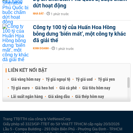
dứt hoạt động
NHÀ ĐẤT
-
1 phút trước
Công ty 100 tỷ của Huấn Hoa Hồng
bỗng dưng ‘biến mất’, một công ty khác
đã giải thể
KINH DOANH
-
1 phút trước
LIÊN KẾT NỔI BẬT
Giá vàng hôm nay
Tỷ giá ngoại tệ
Tỷ giá usd
Tỷ giá yen
Tỷ giá euro
Giá heo hơi
Giá cà phê
Giá tiêu hôm nay
Lãi suất ngân hàng
Giá xăng dầu
Giá thép hôm nay
Giá sầu riêng
Giá thịt heo
Giá gạo
Giá cao su
Best Retail Brokers
Diễn đàn đầu tư Việt Nam 2026
Trang TTĐTTH của công ty VietNewsCorp
Giấy phép số 3323/GP-TTĐT do Sở VH&TT TP.HCM cấp ngày 20/3/2026
Lầu 5 - Compa Building - 293 Điện Biên Phủ - Phường Gia Định - TP.HCM