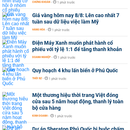
CHỨNG KHOÁN
-
1 phút trước
Giá vàng hôm nay 8/8: Lên cao nhất 7
tuần sau dữ liệu việc làm Mỹ
HÀNG HÓA
-
1 phút trước
Điện Máy Xanh muốn phát hành cổ
phiếu với tỷ lệ 1:1 để tăng thanh khoản
DOANH NGHIỆP
-
1 phút trước
Quy hoạch 4 khu lấn biển ở Phú Quốc
THỜI SỰ
-
1 phút trước
Một thương hiệu thời trang Việt đóng
cửa sau 5 năm hoạt động, thanh lý toàn
bộ cửa hàng
KINH DOANH
-
1 phút trước
Dự án Sheraton Phú Quốc bị buộc chấm