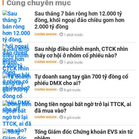
Cùng chuyên mục
Sau tháng 7 bán ròng hơn 12.000 tỷ
đồng, khối ngoại đảo chiều gom hơn
2.000 tỷ đồng
CHỨNG KHOÁN
-
1 phút trước
Sau nhịp điều chỉnh mạnh, CTCK nhìn
thấy cơ hội ở nhóm cổ phiếu nào?
CHỨNG KHOÁN
-
1 phút trước
Tự doanh sang tay gần 700 tỷ đồng cổ
phiếu DMX cho ai?
CHỨNG KHOÁN
-
8 giờ trước
Dòng tiền ngoại bất ngờ trở lại TTCK, ai
đã mua vào?
CHỨNG KHOÁN
-
9 giờ trước
Tổng Giám đốc Chứng khoán EVS xin từ
nhiệm