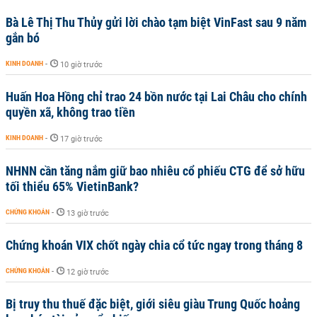
Bà Lê Thị Thu Thủy gửi lời chào tạm biệt VinFast sau 9 năm
gắn bó
KINH DOANH
-
10 giờ trước
Huấn Hoa Hồng chỉ trao 24 bồn nước tại Lai Châu cho chính
quyền xã, không trao tiền
KINH DOANH
-
17 giờ trước
NHNN cần tăng nắm giữ bao nhiêu cổ phiếu CTG để sở hữu
tối thiểu 65% VietinBank?
CHỨNG KHOÁN
-
13 giờ trước
Chứng khoán VIX chốt ngày chia cổ tức ngay trong tháng 8
CHỨNG KHOÁN
-
12 giờ trước
Bị truy thu thuế đặc biệt, giới siêu giàu Trung Quốc hoảng