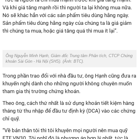
Và khi giá tăng mạnh rồi thì người ta lại không mua nữa.
Nó sẽ khác hẳn với các sản phẩm tiêu dùng hằng ngày.
Sản phẩm tiêu dùng hằng ngày của chúng ta là giá giảm
thì chúng ta mua, hoặc giá tăng quá thì mua ít lại”.
Ông Nguyễn Minh Hạnh, Giám đốc Trung tâm Phân tích, CTCP Chứng
khoán Sài Gòn - Hà Nội (SHS). (Ảnh: BTC).
Trong phần trao đổi với nhà đầu tư, ông Hạnh cũng đưa ra
khuyến nghị dành cho những người không chuyên muốn
tham gia thị trường chứng khoán.
Theo ông, cách thứ nhất là sử dụng khoản tiết kiệm hàng
tháng từ thu nhập để đầu tư định kỳ (DCA) vào các chứng
chỉ quỹ.
“Về bản thân tôi thì tôi khuyên mọi người nên mua quỹ
ETF VN30. Tôi nghĩ đó là phương án hợp lý nhất, tức là