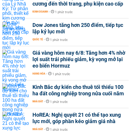
cương đến thời trang, phụ kiện cao cấp
KINH DOANH
-
1 phút trước
Dow Jones tăng hơn 250 điểm, tiếp tục
lập kỷ lục mới
QUỐC TẾ
-
1 phút trước
Giá vàng hôm nay 6/8: Tăng hơn 4% nhờ
lợi suất trái phiếu giảm, kỳ vọng mở lại
eo biển Hormuz
HÀNG HÓA
-
1 phút trước
Kinh Bắc dự kiến cho thuê tối thiểu 100
ha đất công nghiệp trong nửa cuối năm
NHÀ ĐẤT
-
1 phút trước
HoREA: Nghị quyết 21 có thể tạo xung
lực mới, góp phần kéo giảm giá nhà
NHÀ ĐẤT
-
1 phút trước