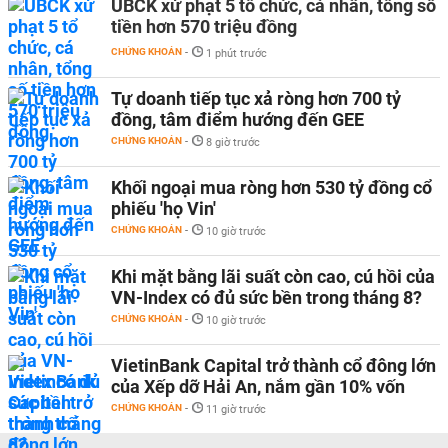
UBCK xử phạt 5 tổ chức, cá nhân, tổng số
tiền hơn 570 triệu đồng
CHỨNG KHOÁN
-
1 phút trước
Tự doanh tiếp tục xả ròng hơn 700 tỷ
đồng, tâm điểm hướng đến GEE
CHỨNG KHOÁN
-
8 giờ trước
Khối ngoại mua ròng hơn 530 tỷ đồng cổ
phiếu 'họ Vin'
CHỨNG KHOÁN
-
10 giờ trước
Khi mặt bằng lãi suất còn cao, cú hồi của
VN-Index có đủ sức bền trong tháng 8?
CHỨNG KHOÁN
-
10 giờ trước
VietinBank Capital trở thành cổ đông lớn
của Xếp dỡ Hải An, nắm gần 10% vốn
CHỨNG KHOÁN
-
11 giờ trước