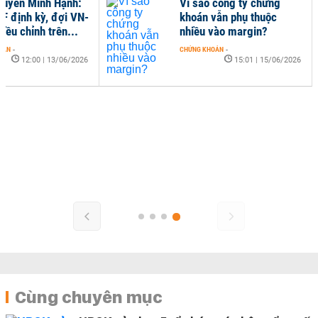
uyễn Minh Hạnh:
Vì sao công ty chứng
F định kỳ, đợi VN-
khoán vẫn phụ thuộc
iều chỉnh trên...
nhiều vào margin?
OÁN
-
CHỨNG KHOÁN
-
12:00 | 13/06/2026
15:01 | 15/06/2026
Cùng chuyên mục