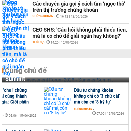
Các chuyên gia gợi ý cách tìm ‘ngọc thô’
trên thị trường chứng khoán
CHỨNG KHOÁN
-
16:12 | 12/06/2026
CEO SHS: 'Câu hỏi không phải thiếu tiền,
mà là có chỗ để giải ngân hay không?'
THỜI SỰ
-
14:20 | 12/06/2026
Cùng chủ đề
Vietnam Investment Forum 2026 - Summer
Summit
I 'chơi' chứng
Đầu tư chứng khoán
 ai cũng thành
không chỉ có '3 chữ cái'
 gia: Giới phân
mà còn có '8 ký tự'
CHỨNG KHOÁN
-
07:00 | 13/06/2026
NH
-
08:06 | 15/06/2026