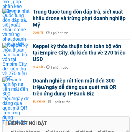
Trung Quốc tung đòn đáp trả, siết xuất
khẩu drone và trừng phạt doanh nghiệp
Mỹ
QUỐC TẾ
-
1 phút trước
Keppel ký thỏa thuận bán toàn bộ vốn
tại Empire City, dự kiến thu về 270 triệu
USD
NHÀ ĐẤT
-
1 phút trước
Doanh nghiệp rút tiền mặt đến 300
triệu/ngày dễ dàng qua quét mã QR
trên ứng dụng TPBank Biz
TÀI CHÍNH
-
1 phút trước
LIÊN KẾT NỔI BẬT