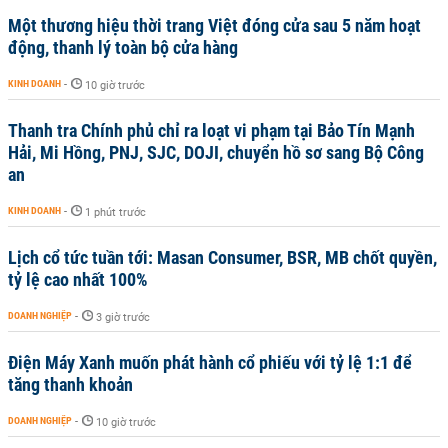
Một thương hiệu thời trang Việt đóng cửa sau 5 năm hoạt
động, thanh lý toàn bộ cửa hàng
KINH DOANH
-
10 giờ trước
Thanh tra Chính phủ chỉ ra loạt vi phạm tại Bảo Tín Mạnh
Hải, Mi Hồng, PNJ, SJC, DOJI, chuyển hồ sơ sang Bộ Công
an
KINH DOANH
-
1 phút trước
Lịch cổ tức tuần tới: Masan Consumer, BSR, MB chốt quyền,
tỷ lệ cao nhất 100%
DOANH NGHIỆP
-
3 giờ trước
Điện Máy Xanh muốn phát hành cổ phiếu với tỷ lệ 1:1 để
tăng thanh khoản
DOANH NGHIỆP
-
10 giờ trước