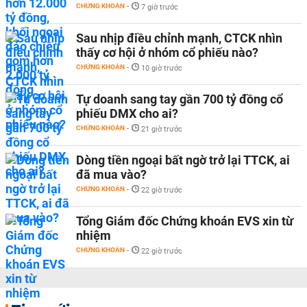
CHỨNG KHOÁN
-
7 giờ trước
Sau nhịp điều chỉnh mạnh, CTCK nhìn
thấy cơ hội ở nhóm cổ phiếu nào?
CHỨNG KHOÁN
-
10 giờ trước
Tự doanh sang tay gần 700 tỷ đồng cổ
phiếu DMX cho ai?
CHỨNG KHOÁN
-
21 giờ trước
Dòng tiền ngoại bất ngờ trở lại TTCK, ai
đã mua vào?
CHỨNG KHOÁN
-
22 giờ trước
Tổng Giám đốc Chứng khoán EVS xin từ
nhiệm
CHỨNG KHOÁN
-
22 giờ trước