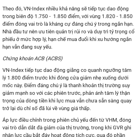
Theo đó, VN-Index nhiều khả năng sẽ tiếp tục dao động
trong biên độ 1.750 - 1.850 điểm, với vùng 1.820 - 1.850
điểm đóng vai trò là kháng cự đáng chú ý trong ngắn hạn.
Nhà đầu tư nên ưu tiên quản trị rủi ro và duy trì tỷ trọng cổ
phiếu ở mức hợp lý, hạn chế mua đuổi khi xu hướng ngắn
hạn vẫn đang suy yếu.
Chứng khoán ACB (ACBS)
VN-Index tiếp tục dao động giằng co quanh ngưỡng tâm
lý 1.800 điểm trước khi đóng cửa giảm nhẹ xuống dưới
mốc này. Điểm đáng chú ý là thanh khoản thị trường suy
giảm mạnh so với các phiên trước, phản ánh tâm lý thận
trọng của dòng tiền khi lực mua vẫn chưa sẵn sàng quay
trở lại dù chỉ số đã lùi về vùng giá thấp.
Áp lực điều chỉnh trong phiên chủ yếu đến từ VHM, đóng
vai trò dẫn dắt đà giảm của thị trường, trong khi GVR ghi
nhận lực cầu bắt đáy hoạt động tích cực, qua đó phần