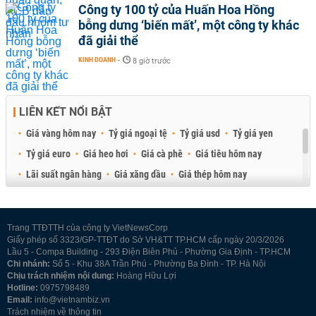
Công ty 100 tỷ của Huấn Hoa Hồng
bỗng dưng ‘biến mất’, một công ty khác
đã giải thể
KINH DOANH
-
8 giờ trước
LIÊN KẾT NỔI BẬT
Giá vàng hôm nay
Tỷ giá ngoại tệ
Tỷ giá usd
Tỷ giá yen
Tỷ giá euro
Giá heo hơi
Giá cà phê
Giá tiêu hôm nay
Lãi suất ngân hàng
Giá xăng dầu
Giá thép hôm nay
Giá sầu riêng
Giá thịt heo
Giá gạo
Giá cao su
Best Retail Brokers
Diễn đàn đầu tư Việt Nam 2026
Trang TTĐTTH của công ty VietNewsCorp
Giấy phép số 3323/GP-TTĐT do Sở VH&TT TP.HCM cấp ngày 20/3/2026
Lầu 5 - Compa Building - 293 Điện Biên Phủ - Phường Gia Định - TP.HCM
Chi nhánh:
Số 5 - Khu 38A Trần Phú - Phường Ba Đình - TP. Hà Nội
Chịu trách nhiệm nội dung:
Hoàng Hữu Lợi
Hotline:
0975798489
Email:
info@vietnambiz.vn
Trách nhiệm về thông tin