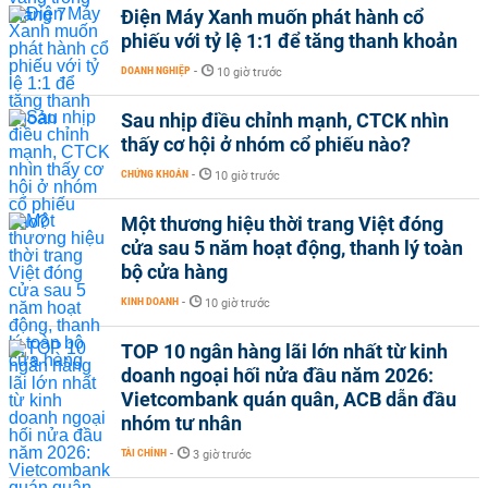
Điện Máy Xanh muốn phát hành cổ
phiếu với tỷ lệ 1:1 để tăng thanh khoản
DOANH NGHIỆP
-
10 giờ trước
Sau nhịp điều chỉnh mạnh, CTCK nhìn
thấy cơ hội ở nhóm cổ phiếu nào?
CHỨNG KHOÁN
-
10 giờ trước
Một thương hiệu thời trang Việt đóng
cửa sau 5 năm hoạt động, thanh lý toàn
bộ cửa hàng
KINH DOANH
-
10 giờ trước
TOP 10 ngân hàng lãi lớn nhất từ kinh
doanh ngoại hối nửa đầu năm 2026:
Vietcombank quán quân, ACB dẫn đầu
nhóm tư nhân
TÀI CHÍNH
-
3 giờ trước