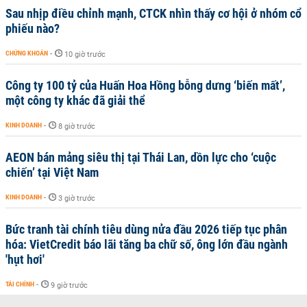
Sau nhịp điều chỉnh mạnh, CTCK nhìn thấy cơ hội ở nhóm cổ
phiếu nào?
CHỨNG KHOÁN
-
10 giờ trước
Công ty 100 tỷ của Huấn Hoa Hồng bỗng dưng ‘biến mất’,
một công ty khác đã giải thể
KINH DOANH
-
8 giờ trước
AEON bán mảng siêu thị tại Thái Lan, dồn lực cho ‘cuộc
chiến’ tại Việt Nam
KINH DOANH
-
3 giờ trước
Bức tranh tài chính tiêu dùng nửa đầu 2026 tiếp tục phân
hóa: VietCredit báo lãi tăng ba chữ số, ông lớn đầu ngành
'hụt hơi'
TÀI CHÍNH
-
9 giờ trước