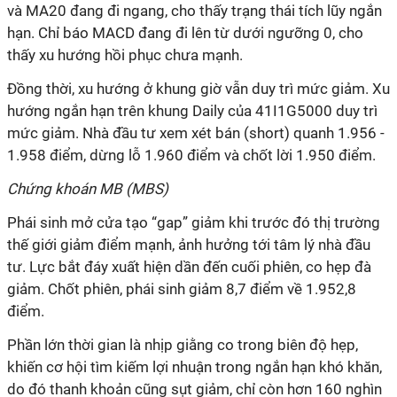
và MA20 đang đi ngang, cho thấy trạng thái tích lũy ngắn
hạn. Chỉ báo MACD đang đi lên từ dưới ngưỡng 0, cho
thấy xu hướng hồi phục chưa mạnh.
Đồng thời, xu hướng ở khung giờ vẫn duy trì mức giảm. Xu
hướng ngắn hạn trên khung Daily của 41I1G5000 duy trì
mức giảm. Nhà đầu tư xem xét bán (short) quanh 1.956 -
1.958 điểm, dừng lỗ 1.960 điểm và chốt lời 1.950 điểm.
Chứng khoán MB (MBS)
Phái sinh mở cửa tạo “gap” giảm khi trước đó thị trường
thế giới giảm điểm mạnh, ảnh hưởng tới tâm lý nhà đầu
tư. Lực bắt đáy xuất hiện dần đến cuối phiên, co hẹp đà
giảm. Chốt phiên, phái sinh giảm 8,7 điểm về 1.952,8
điểm.
Phần lớn thời gian là nhịp giằng co trong biên độ hẹp,
khiến cơ hội tìm kiếm lợi nhuận trong ngắn hạn khó khăn,
do đó thanh khoản cũng sụt giảm, chỉ còn hơn 160 nghìn