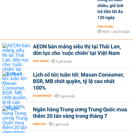
chiều, giữ lịch
trả tiền tối đa
120 ngày
KINH DOANH
-
09:47 | 24/07/2026
AEON bán mảng siêu thị tại Thái Lan,
dồn lực cho ‘cuộc chiến’ tại Việt Nam
KINH DOANH
-
3 giờ trước
Lịch cổ tức tuần tới: Masan Consumer,
BSR, MB chốt quyền, tỷ lệ cao nhất
100%
DOANH NGHIỆP
-
3 giờ trước
Ngân hàng Trung ương Trung Quốc mua
thêm 20 tấn vàng trong tháng 7
HÀNG HÓA
-
2 giờ trước