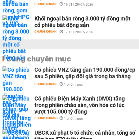
CHỨNG KHOÁN
-
16:31 | 29/07/2026
Khối ngoại bán ròng 3.000 tỷ đồng một
cổ phiếu bất động sản
CHỨNG KHOÁN
-
17:13 | 28/07/2026
Cùng chuyên mục
Cổ phiếu VNZ tăng gần 190.000 đồng/cp
sau 5 phiên, gấp đôi giá trong ba tháng
CHỨNG KHOÁN
-
1 phút trước
Cổ phiếu Điện Máy Xanh (DMX) tăng
trong phiên chào sàn, vốn hóa có lúc
vượt 105.000 tỷ đồng
CHỨNG KHOÁN
-
1 phút trước
UBCK xử phạt 5 tổ chức, cá nhân, tổng số