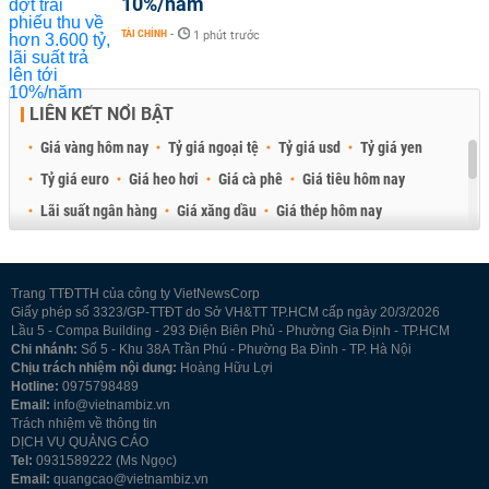
10%/năm
TÀI CHÍNH
-
1 phút trước
LIÊN KẾT NỔI BẬT
Giá vàng hôm nay
Tỷ giá ngoại tệ
Tỷ giá usd
Tỷ giá yen
Tỷ giá euro
Giá heo hơi
Giá cà phê
Giá tiêu hôm nay
Lãi suất ngân hàng
Giá xăng dầu
Giá thép hôm nay
Giá sầu riêng
Giá thịt heo
Giá gạo
Giá cao su
Best Retail Brokers
Diễn đàn đầu tư Việt Nam 2026
Trang TTĐTTH của công ty VietNewsCorp
Giấy phép số 3323/GP-TTĐT do Sở VH&TT TP.HCM cấp ngày 20/3/2026
Lầu 5 - Compa Building - 293 Điện Biên Phủ - Phường Gia Định - TP.HCM
Chi nhánh:
Số 5 - Khu 38A Trần Phú - Phường Ba Đình - TP. Hà Nội
Chịu trách nhiệm nội dung:
Hoàng Hữu Lợi
Hotline:
0975798489
Email:
info@vietnambiz.vn
Trách nhiệm về thông tin
DỊCH VỤ QUẢNG CÁO
Tel:
0931589222 (Ms Ngọc)
Email:
quangcao@vietnambiz.vn