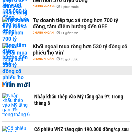
tiền hơn 570 triệu đồng
CHỨNG KHOÁN
-
1 phút trước
Tự doanh tiếp tục xả ròng hơn 700 tỷ
đồng, tâm điểm hướng đến GEE
CHỨNG KHOÁN
-
11 giờ trước
Khối ngoại mua ròng hơn 530 tỷ đồng cổ
phiếu 'họ Vin'
CHỨNG KHOÁN
-
13 giờ trước
Tin mới
Nhập khẩu thép vào Mỹ tăng gần 9% trong
tháng 6
Cổ phiếu VNZ tăng gần 190.000 đồng/cp sau