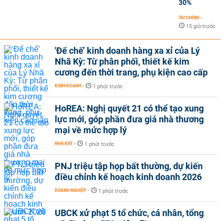
30%
TÀI CHÍNH
-
15 giờ trước
'Đế chế’ kinh doanh hàng xa xỉ của Lý
Nhã Kỳ: Từ phân phối, thiết kế kim
cương đến thời trang, phụ kiện cao cấp
KINH DOANH
-
1 phút trước
HoREA: Nghị quyết 21 có thể tạo xung
lực mới, góp phần đưa giá nhà thương
mại về mức hợp lý
NHÀ ĐẤT
-
1 phút trước
PNJ triệu tập họp bất thường, dự kiến
điều chỉnh kế hoạch kinh doanh 2026
DOANH NGHIỆP
-
1 phút trước
UBCK xử phạt 5 tổ chức, cá nhân, tổng