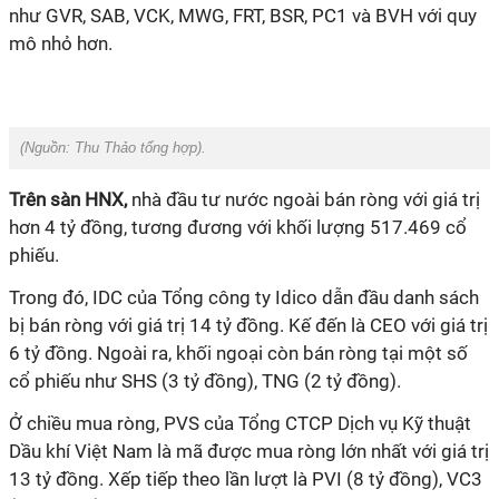
như GVR, SAB, VCK, MWG, FRT, BSR, PC1 và BVH với quy
mô nhỏ hơn.
(Nguồn:
Thu Thảo tổng hợp
).
Trên sàn HNX,
nhà đầu tư nước ngoài bán ròng với giá trị
hơn 4 tỷ đồng, tương đương với khối lượng 517.469 cổ
phiếu.
Trong đó, IDC của Tổng công ty Idico dẫn đầu danh sách
bị bán ròng với giá trị 14 tỷ đồng. Kế đến là CEO với giá trị
6 tỷ đồng. Ngoài ra, khối ngoại còn bán ròng tại một số
cổ phiếu như SHS (3 tỷ đồng), TNG (2 tỷ đồng).
Ở chiều mua ròng, PVS của Tổng CTCP Dịch vụ Kỹ thuật
Dầu khí Việt Nam là mã được mua ròng lớn nhất với giá trị
13 tỷ đồng. Xếp tiếp theo lần lượt là PVI (8 tỷ đồng), VC3