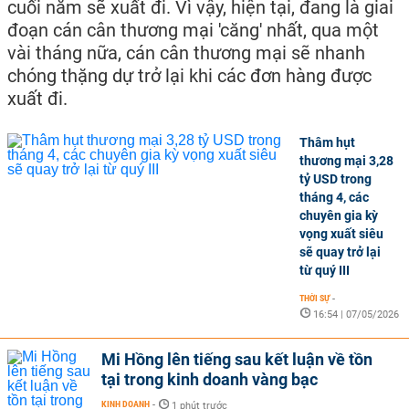
cuối năm sẽ xuất đi. Vì vậy, hiện tại, đang là giai
đoạn cán cân thương mại 'căng' nhất, qua một
vài tháng nữa, cán cân thương mại sẽ nhanh
chóng thặng dự trở lại khi các đơn hàng được
xuất đi.
Thâm hụt
thương mại 3,28
tỷ USD trong
tháng 4, các
chuyên gia kỳ
vọng xuất siêu
sẽ quay trở lại
từ quý III
THỜI SỰ
-
16:54 | 07/05/2026
Mi Hồng lên tiếng sau kết luận về tồn
tại trong kinh doanh vàng bạc
KINH DOANH
-
1 phút trước