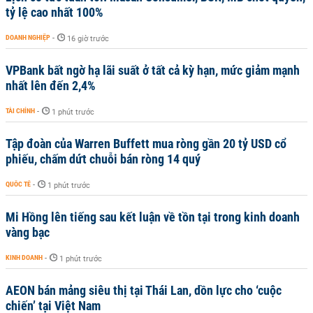
tỷ lệ cao nhất 100%
DOANH NGHIỆP
-
16 giờ trước
VPBank bất ngờ hạ lãi suất ở tất cả kỳ hạn, mức giảm mạnh
nhất lên đến 2,4%
TÀI CHÍNH
-
1 phút trước
Tập đoàn của Warren Buffett mua ròng gần 20 tỷ USD cổ
phiếu, chấm dứt chuỗi bán ròng 14 quý
QUỐC TẾ
-
1 phút trước
Mi Hồng lên tiếng sau kết luận về tồn tại trong kinh doanh
vàng bạc
KINH DOANH
-
1 phút trước
AEON bán mảng siêu thị tại Thái Lan, dồn lực cho ‘cuộc
chiến’ tại Việt Nam