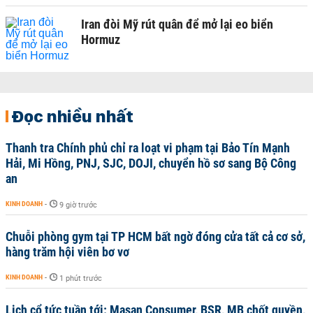
Iran đòi Mỹ rút quân để mở lại eo biển
Hormuz
Đọc nhiều nhất
Thanh tra Chính phủ chỉ ra loạt vi phạm tại Bảo Tín Mạnh
Hải, Mi Hồng, PNJ, SJC, DOJI, chuyển hồ sơ sang Bộ Công
an
KINH DOANH
-
9 giờ trước
Chuỗi phòng gym tại TP HCM bất ngờ đóng cửa tất cả cơ sở,
hàng trăm hội viên bơ vơ
KINH DOANH
-
1 phút trước
Lịch cổ tức tuần tới: Masan Consumer, BSR, MB chốt quyền,