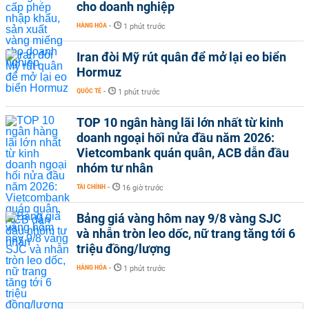
cho doanh nghiệp
HÀNG HÓA
-
1 phút trước
Iran đòi Mỹ rút quân để mở lại eo biển
Hormuz
QUỐC TẾ
-
1 phút trước
TOP 10 ngân hàng lãi lớn nhất từ kinh
doanh ngoại hối nửa đầu năm 2026:
Vietcombank quán quân, ACB dẫn đầu
nhóm tư nhân
TÀI CHÍNH
-
16 giờ trước
Bảng giá vàng hôm nay 9/8 vàng SJC
và nhẫn tròn leo dốc, nữ trang tăng tới 6
triệu đồng/lượng
HÀNG HÓA
-
1 phút trước