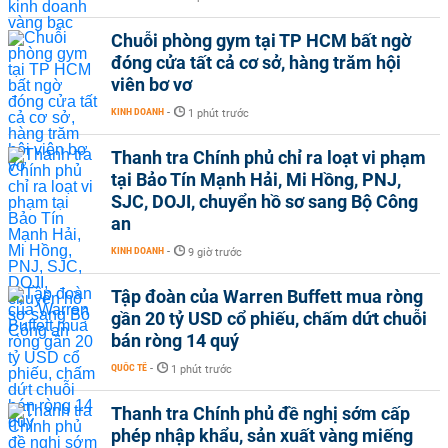
Chuỗi phòng gym tại TP HCM bất ngờ
đóng cửa tất cả cơ sở, hàng trăm hội
viên bơ vơ
KINH DOANH
-
1 phút trước
Thanh tra Chính phủ chỉ ra loạt vi phạm
tại Bảo Tín Mạnh Hải, Mi Hồng, PNJ,
SJC, DOJI, chuyển hồ sơ sang Bộ Công
an
KINH DOANH
-
9 giờ trước
Tập đoàn của Warren Buffett mua ròng
gần 20 tỷ USD cổ phiếu, chấm dứt chuỗi
bán ròng 14 quý
QUỐC TẾ
-
1 phút trước
Thanh tra Chính phủ đề nghị sớm cấp
phép nhập khẩu, sản xuất vàng miếng