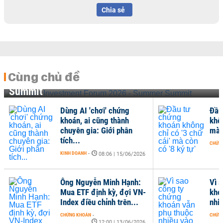
Chia sẻ
Cùng chủ đề
Vietnam Investment Forum 2026 - Summer
Summit
Dùng AI 'chơi' chứng
Đầu
khoán, ai cũng thành
khôn
chuyên gia: Giới phân
mà c
tích...
CHỨN
KINH DOANH
-
08:06 | 15/06/2026
Ông Nguyễn Minh Hạnh:
Vì 
Mua ETF định kỳ, đợi VN-
kho
Index điều chỉnh trên...
nhi
CHỨNG KHOÁN
-
CHỨN
12:00 | 13/06/2026