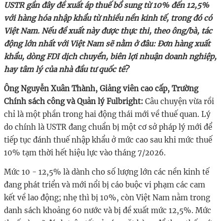
USTR gần đây đề xuất áp thuế bổ sung từ 10% đến 12,5%
với hàng hóa nhập khẩu từ nhiều nền kinh tế, trong đó có
Việt Nam. Nếu đề xuất này được thực thi, theo ông/bà, tác
động lớn nhất với Việt Nam sẽ nằm ở đâu: Đơn hàng xuất
khẩu, dòng FDI dịch chuyển, biên lợi nhuận doanh nghiệp,
hay tâm lý của nhà đầu tư quốc tế?
Ông Nguyễn Xuân Thành, Giảng viên cao cấp, Trường
Chính sách công và Quản lý Fulbright:
Câu chuyện vừa rồi
chỉ là một phần trong hai động thái mới về thuế quan. Lý
do chính là USTR đang chuẩn bị một cơ sở pháp lý mới để
tiếp tục đánh thuế nhập khẩu ở mức cao sau khi mức thuế
10% tạm thời hết hiệu lực vào tháng 7/2026.
Mức 10 - 12,5% là dành cho số lượng lớn các nền kinh tế
đang phát triển và mới nổi bị cáo buộc vi phạm các cam
kết về lao động; nhẹ thì bị 10%, còn Việt Nam nằm trong
danh sách khoảng 60 nước và bị đề xuất mức 12,5%.
Mức