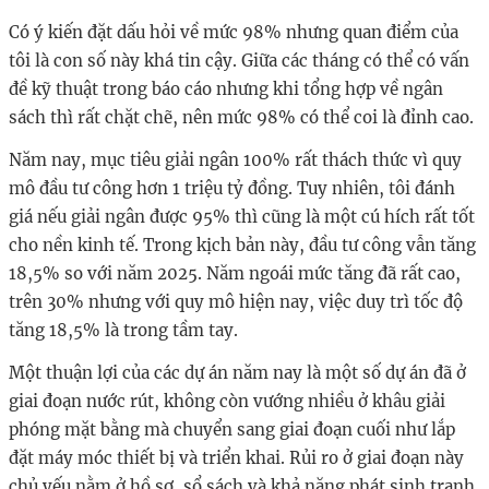
Có ý kiến đặt dấu hỏi về mức 98% nhưng quan điểm của
tôi là con số này khá tin cậy. Giữa các tháng có thể có vấn
đề kỹ thuật trong báo cáo nhưng khi tổng hợp về ngân
sách thì rất chặt chẽ, nên mức 98% có thể coi là đỉnh cao.
Năm nay, mục tiêu giải ngân 100% rất thách thức vì quy
mô đầu tư công hơn 1 triệu tỷ đồng. Tuy nhiên, tôi đánh
giá nếu giải ngân được 95% thì cũng là một cú hích rất tốt
cho nền kinh tế. Trong kịch bản này, đầu tư công vẫn tăng
18,5% so với năm 2025. Năm ngoái mức tăng đã rất cao,
trên 30% nhưng với quy mô hiện nay, việc duy trì tốc độ
tăng 18,5% là trong tầm tay.
Một thuận lợi của các dự án năm nay là một số dự án đã ở
giai đoạn nước rút, không còn vướng nhiều ở khâu giải
phóng mặt bằng mà chuyển sang giai đoạn cuối như lắp
đặt máy móc thiết bị và triển khai. Rủi ro ở giai đoạn này
chủ yếu nằm ở hồ sơ, sổ sách và khả năng phát sinh tranh