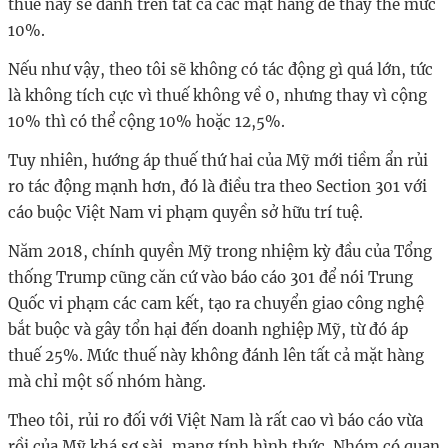
thuế này sẽ đánh trên tất cả các mặt hàng để thay thế mức
10%.
Nếu như vậy, theo tôi sẽ không có tác động gì quá lớn, tức
là không tích cực vì thuế không về 0, nhưng thay vì cộng
10% thì có thể cộng 10% hoặc 12,5%.
Tuy nhiên, hướng áp thuế thứ hai của Mỹ mới tiềm ẩn rủi
ro tác động mạnh hơn, đó là điều tra theo Section 301 với
cáo buộc Việt Nam vi phạm quyền sở hữu trí tuệ.
Năm 2018, chính quyền Mỹ trong nhiệm kỳ đầu của Tổng
thống Trump cũng căn cứ vào báo cáo 301 để nói Trung
Quốc vi phạm các cam kết, tạo ra chuyển giao công nghệ
bắt buộc và gây tổn hại đến doanh nghiệp Mỹ, từ đó áp
thuế 25%. Mức thuế này không đánh lên tất cả mặt hàng
mà chỉ một số nhóm hàng.
Theo tôi, rủi ro đối với Việt Nam là rất cao vì báo cáo vừa
rồi của Mỹ khá sơ sài, mang tính hình thức. Nhóm có quan