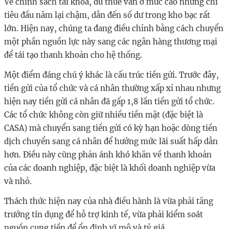
Về chính sách tài khóa, dù thuế vẫn ở mức cao nhưng chi
tiêu đầu năm lại chậm, dẫn đến số dư trong kho bạc rất
lớn. Hiện nay, chúng ta đang điều chỉnh bằng cách chuyển
một phần nguồn lực này sang các ngân hàng thương mại
để tái tạo thanh khoản cho hệ thống.
Một điểm đáng chú ý khác là cấu trúc tiền gửi. Trước đây,
tiền gửi của tổ chức và cá nhân thường xấp xỉ nhau nhưng
hiện nay tiền gửi cá nhân đã gấp 1,8 lần tiền gửi tổ chức.
Các tổ chức không còn giữ nhiều tiền mặt (đặc biệt là
CASA) mà chuyển sang tiền gửi có kỳ hạn hoặc dòng tiền
dịch chuyển sang cá nhân để hưởng mức lãi suất hấp dẫn
hơn. Điều này cũng phản ánh khó khăn về thanh khoản
của các doanh nghiệp, đặc biệt là khối doanh nghiệp vừa
và nhỏ.
Thách thức hiện nay của nhà điều hành là vừa phải tăng
trưởng tín dụng để hỗ trợ kinh tế, vừa phải kiểm soát
nguồn cung tiền để ổn định vĩ mô và tỷ giá.