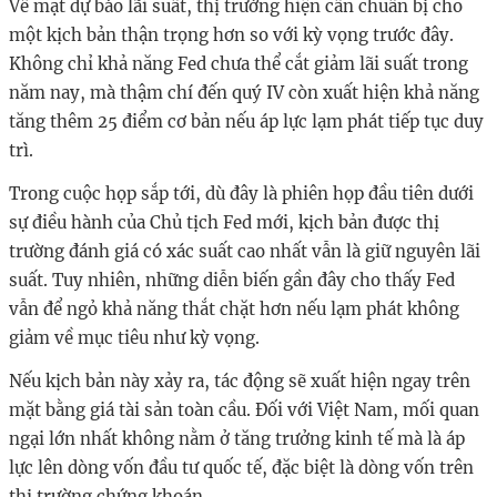
Về mặt dự báo lãi suất, thị trường hiện cần chuẩn bị cho
một kịch bản thận trọng hơn so với kỳ vọng trước đây.
Không chỉ khả năng Fed chưa thể cắt giảm lãi suất trong
năm nay, mà thậm chí đến quý IV còn xuất hiện khả năng
tăng thêm 25 điểm cơ bản nếu áp lực lạm phát tiếp tục duy
trì.
Trong cuộc họp sắp tới, dù đây là phiên họp đầu tiên dưới
sự điều hành của Chủ tịch Fed mới, kịch bản được thị
trường đánh giá có xác suất cao nhất vẫn là giữ nguyên lãi
suất. Tuy nhiên, những diễn biến gần đây cho thấy Fed
vẫn để ngỏ khả năng thắt chặt hơn nếu lạm phát không
giảm về mục tiêu như kỳ vọng.
Nếu kịch bản này xảy ra, tác động sẽ xuất hiện ngay trên
mặt bằng giá tài sản toàn cầu. Đối với Việt Nam, mối quan
ngại lớn nhất không nằm ở tăng trưởng kinh tế mà là áp
lực lên dòng vốn đầu tư quốc tế, đặc biệt là dòng vốn trên
thị trường chứng khoán.