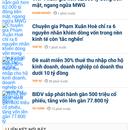
mặt, ngang ngửa MWG
DOANH NGHIỆP
-
1 phút trước
Chuyên gia Phạm Xuân Hoè chỉ ra 6
nguyên nhân khiến dòng vốn trong nền
kinh tế còn 'tắc nghẽn'
THỜI SỰ
-
1 phút trước
Đề xuất miễn 30% thuế thu nhập cho hộ
kinh doanh, doanh nghiệp có doanh thu
dưới 10 tỷ đồng
THỜI SỰ
-
39 phút trước
BIDV sắp phát hành gần 500 triệu cổ
phiếu, tăng vốn lên gần 77.800 tỷ
TÀI CHÍNH
-
13 phút trước
LIÊN KẾT NỔI BẬT