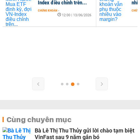
Index điều chỉnh trên...
nhi
CHỨNG KHOÁN
-
CHỨN
12:00 | 13/06/2026
Cùng chuyên mục
Bà Lê Thị Thu Thủy gửi lời chào tạm biệt
VinFast sau 9 năm gắn bó