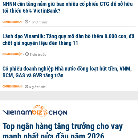
NHNN cần tăng nắm giữ bao nhiêu cổ phiếu CTG để sở hữu
tối thiểu 65% VietinBank?
CHỨNG KHOÁN
-
1 phút trước
Lãnh đạo Vinamilk: Tăng quy mô đàn bò thêm 8.000 con, đã
chốt giá nguyên liệu đến tháng 11
DOANH NGHIỆP
-
5 giờ trước
Cổ phiếu doanh nghiệp Nhà nước đồng loạt hút tiền, VNM,
BCM, GAS và GVR tăng trần
CHỨNG KHOÁN
-
4 giờ trước
Top ngân hàng tăng trưởng cho vay
mạnh nhất nửa đầu năm 2026