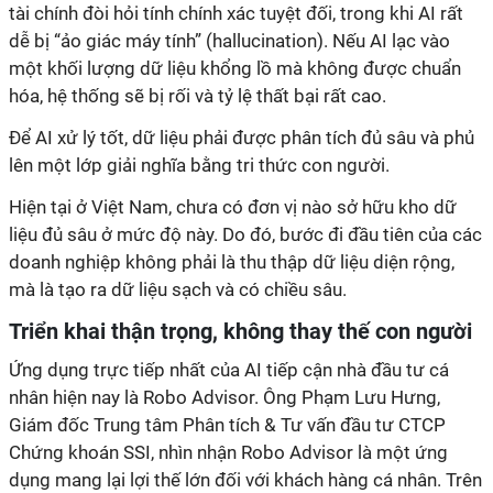
tài chính đòi hỏi tính chính xác tuyệt đối, trong khi AI rất
dễ bị “ảo giác máy tính” (hallucination). Nếu AI lạc vào
một khối lượng dữ liệu khổng lồ mà không được chuẩn
hóa, hệ thống sẽ bị rối và tỷ lệ thất bại rất cao.
Để AI xử lý tốt, dữ liệu phải được phân tích đủ sâu và phủ
lên một lớp giải nghĩa bằng tri thức con người.
Hiện tại ở Việt Nam, chưa có đơn vị nào sở hữu kho dữ
liệu đủ sâu ở mức độ này. Do đó, bước đi đầu tiên của các
doanh nghiệp không phải là thu thập dữ liệu diện rộng,
mà là tạo ra dữ liệu sạch và có chiều sâu.
Triển khai thận trọng, không thay thế con người
Ứng dụng trực tiếp nhất của AI tiếp cận nhà đầu tư cá
nhân hiện nay là Robo Advisor. Ông Phạm Lưu Hưng,
Giám đốc Trung tâm Phân tích & Tư vấn đầu tư CTCP
Chứng khoán SSI, nhìn nhận Robo Advisor là một ứng
dụng mang lại lợi thế lớn đối với khách hàng cá nhân. Trên