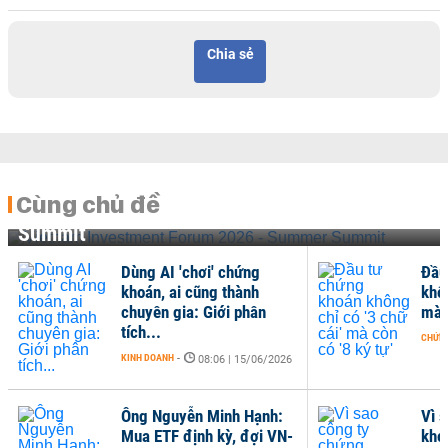
Chia sẻ
Cùng chủ đề
Vietnam Investment Forum 2026 - Summer
Summit
Dùng AI 'chơi' chứng
Đầu
khoán, ai cũng thành
khôn
chuyên gia: Giới phân
mà c
tích...
CHỨN
KINH DOANH
-
08:06 | 15/06/2026
Ông Nguyễn Minh Hạnh:
Vì 
Mua ETF định kỳ, đợi VN-
kho