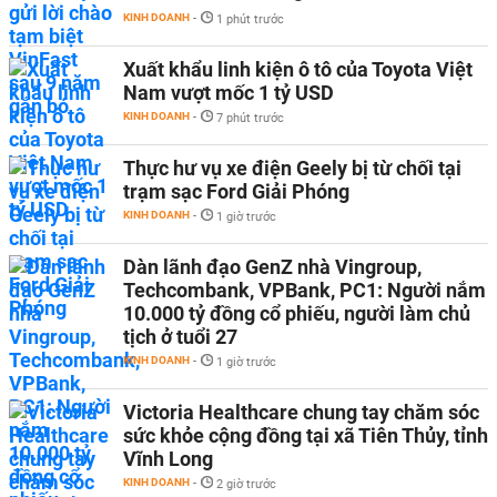
KINH DOANH
-
1 phút trước
Xuất khẩu linh kiện ô tô của Toyota Việt
Nam vượt mốc 1 tỷ USD
KINH DOANH
-
7 phút trước
Thực hư vụ xe điện Geely bị từ chối tại
trạm sạc Ford Giải Phóng
KINH DOANH
-
1 giờ trước
Dàn lãnh đạo GenZ nhà Vingroup,
Techcombank, VPBank, PC1: Người nắm
10.000 tỷ đồng cổ phiếu, người làm chủ
tịch ở tuổi 27
KINH DOANH
-
1 giờ trước
Victoria Healthcare chung tay chăm sóc
sức khỏe cộng đồng tại xã Tiên Thủy, tỉnh
Vĩnh Long
KINH DOANH
-
2 giờ trước