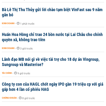
Bà Lê Thị Thu Thủy gửi lời chào tạm biệt VinFast sau 9 năm
gắn bó
KINH DOANH
-
1 phút trước
Huấn Hoa Hồng chỉ trao 24 bồn nước tại Lai Châu cho chính
quyền xã, không trao tiền
KINH DOANH
-
3 giờ trước
Lãnh đạo MB nói gì về việc tài trợ cho 18 dự án Vingroup,
Sungroup và Masterise?
TÀI CHÍNH
-
9 giờ trước
Công ty con của HAGL chốt ngày IPO gần 19 triệu cp với giá
gấp hơn 4 lần cổ phiếu HAG
CHỨNG KHOÁN
-
8 giờ trước