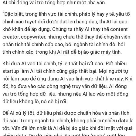
AI chỉ đóng vai trò tổng hợp như một nhà văn.
“Đặc biệt, trong lĩnh vực tài chính, pháp lý hay y tế, yếu tố
chính xác tuyệt đối được đặt lên hàng đầu, thì AI lại gặp
khó khăn để áp dụng. Chúng ta thấy AI thay thế content
creator, copywriter, nhưng chưa thể thay thế chuyên viên
phân tích tài chính cấp cao, bởi ngành tài chính đòi hỏi
tính chính xác, trong khi AI rất dễ bị ảo giác máy tính.
Khi đưa AI vào tài chính, tỷ lệ thất bại rất cao. Rất nhiều
startup làm AI tài chính cũng gặp thất bại. Mọi người tự
hỏi làm sao để ứng dụng AI vào lĩnh vực khắt khe này. Khi
đó, họ đưa vào các công nghệ truy vấn dữ liệu. AI đóng
vai trò tổng hợp dữ liệu, nhưng nếu AI lạc vào một đống
dữ liệu khổng lồ, nó sẽ bị rối.
Để AI xử lý tốt, dữ liệu phải được chuẩn hóa và phân tích
đủ sâu. Trong ngành tài chính, không phải cứ nhiều data là
tốt. Vấn đề lớn nhất là AI dễ bị ảo giác khi đối mặt với quá
nhiều data. Do đó, cần phủ lên một lớp "meta", một lớp