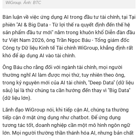
WiGroup. Ảnh: BTC
Bàn luận về việc ứng dụng AI trong đầu tư tài chính, tại Tại
phiên "AI & Big Data - Từ lợi thế ra quyết định đến thế hệ
sản phẩm đầu tư mới" nằm trong khuôn khổ Diễn đàn đầu
tư Việt Nam 2026, ông Trần Ngọc Báu - Tổng giám đốc
Công ty Dữ liệu Kinh tế Tài chính WiGroup, khẳng định rất
khó để áp dụng AI vào tài chính.
Ông Báu cho rằng đối với ngành tài chính, mọi người
thường nghĩ AI làm được mọi thứ, tuy nhiên theo ông,
trong kỷ nguyên mới của AI tài chính, "Deep Data" (dữ liệu
sâu) lại là thứ chúng ta cần hướng đến thay vì "Big Data"
(dữ liệu lớn).
Lãnh đạo WiGroup nói, khi tiếp cận AI, chúng ta thường
tiếp cận ở mặt ứng dụng như chatbot. Để ứng dụng
tương tác tốt, doanh nghiệp cần một mô hình ngôn ngữ
lớn. Mọi người thường thần thánh hóa AI, nhưng bản chất