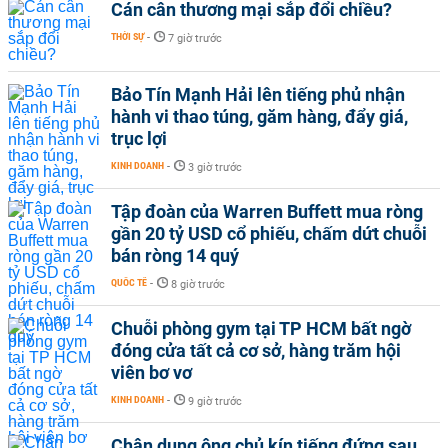
Cán cân thương mại sắp đổi chiều?
THỜI SỰ
-
7 giờ trước
Bảo Tín Mạnh Hải lên tiếng phủ nhận
hành vi thao túng, găm hàng, đẩy giá,
trục lợi
KINH DOANH
-
3 giờ trước
Tập đoàn của Warren Buffett mua ròng
gần 20 tỷ USD cổ phiếu, chấm dứt chuỗi
bán ròng 14 quý
QUỐC TẾ
-
8 giờ trước
Chuỗi phòng gym tại TP HCM bất ngờ
đóng cửa tất cả cơ sở, hàng trăm hội
viên bơ vơ
KINH DOANH
-
9 giờ trước
Chân dung ông chủ kín tiếng đứng sau