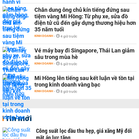
Chân dung ông chủ kín tiếng đứng sau
tiệm vàng Mi Hồng: Từ phụ xe, sửa đồ
điện tử cũ đến gây dựng thương hiệu hơn
35 năm tuổi
KINH DOANH
-
4 giờ trước
Vé máy bay đi Singapore, Thái Lan giảm
sâu trong mùa hè
KINH DOANH
-
6 giờ trước
Mi Hồng lên tiếng sau kết luận về tồn tại
trong kinh doanh vàng bạc
KINH DOANH
-
8 giờ trước
Tin mới
Công suất lọc dầu thu hẹp, giá xăng Mỹ đối
mặt áp lực tăng