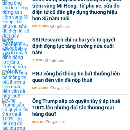
tiệm vàng Mi Hồng: Từ phụ xe, sửa đồ
điện tử cũ đến gây dựng thương hiệu
hơn 35 năm tuổi
KINH DOANH
-
4 giờ trước
SSI Research chỉ ra hai yếu tố quyết
định động lực tăng trưởng nửa cuối
năm
THỜI SỰ
-
1 giờ trước
PNJ công bố thông tin bất thường liên
quan đến vấn đề nộp thuế
KINH DOANH
-
2 giờ trước
Ông Trump sắp có quyền tùy ý áp thuế
100% lên những đối tác thương mại
hàng đầu?
QUỐC TẾ
-
2 giờ trước