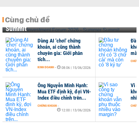
Cùng chủ đề
Vietnam Investment Forum 2026 - Summer
Summit
Dùng AI 'chơi' chứng
Đầu
khoán, ai cũng thành
khôn
chuyên gia: Giới phân
mà c
tích...
CHỨN
KINH DOANH
-
08:06 | 15/06/2026
Ông Nguyễn Minh Hạnh:
Vì 
Mua ETF định kỳ, đợi VN-
kho
Index điều chỉnh trên...
nhi
CHỨNG KHOÁN
-
CHỨN
12:00 | 13/06/2026