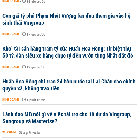
KINH DOANH
-
16 giờ trước
Con gái tỷ phú Phạm Nhật Vượng lần đầu tham gia vào hệ
sinh thái Vingroup
KINH DOANH
-
17 giờ trước
Khối tài sản hàng trăm tỷ của Huấn Hoa Hồng: Từ biệt thự
50 tỷ, dàn siêu xe hàng chục tỷ đến vườn tùng Nhật đắt đỏ
KINH DOANH
-
12 giờ trước
Huấn Hoa Hồng chỉ trao 24 bồn nước tại Lai Châu cho chính
quyền xã, không trao tiền
KINH DOANH
-
1 phút trước
Lãnh đạo MB nói gì về việc tài trợ cho 18 dự án Vingroup,
Sungroup và Masterise?
TÀI CHÍNH
-
3 giờ trước