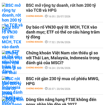
BSC mở rộng tự doanh, rót hơn 200 tỷ
vào TCB và HPG
CHỨNG KHOÁN
-
16:05 | 20/07/2026
Dự báo rổ VN30 quý III: MCH, TCX vào
danh mục; ETF có thể cơ cấu hàng trăm
tỷ đồng
CHỨNG KHOÁN
-
17:32 | 29/06/2026
Chứng khoán Việt Nam còn thiếu gì so
với Thái Lan, Malaysia, Indonesia trong
đánh giá của MSCI?
CHỨNG KHOÁN
-
16:24 | 23/06/2026
BSC rót gần 230 tỷ mua cổ phiếu MWG,
HPG
CHỨNG KHOÁN
-
20:37 | 20/04/2026
Dòng tiền nâng hạng FTSE không đến
ngay, phần lớn dồn về 2027