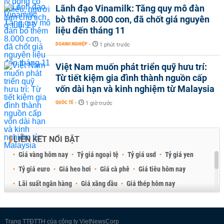
Lãnh đạo Vinamilk: Tăng quy mô đàn
bò thêm 8.000 con, đã chốt giá nguyên
liệu đến tháng 11
DOANH NGHIỆP
-
1 phút trước
Việt Nam muốn phát triển quỹ hưu trí:
Từ tiết kiệm gia đình thành nguồn cấp
vốn dài hạn và kinh nghiệm từ Malaysia
QUỐC TẾ
-
1 giờ trước
LIÊN KẾT NỔI BẬT
Giá vàng hôm nay
Tỷ giá ngoại tệ
Tỷ giá usd
Tỷ giá yen
Tỷ giá euro
Giá heo hơi
Giá cà phê
Giá tiêu hôm nay
Lãi suất ngân hàng
Giá xăng dầu
Giá thép hôm nay
Giá sầu riêng
Giá thịt heo
Giá gạo
Giá cao su
Best Retail Brokers
Diễn đàn đầu tư Việt Nam 2026
Trang TTĐTTH của công ty VietNewsCorp