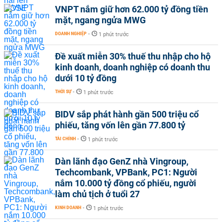
VNPT nắm giữ hơn 62.000 tỷ đồng tiền
mặt, ngang ngửa MWG
DOANH NGHIỆP
-
1 phút trước
Đề xuất miễn 30% thuế thu nhập cho hộ
kinh doanh, doanh nghiệp có doanh thu
dưới 10 tỷ đồng
THỜI SỰ
-
1 phút trước
BIDV sắp phát hành gần 500 triệu cổ
phiếu, tăng vốn lên gần 77.800 tỷ
TÀI CHÍNH
-
1 phút trước
Dàn lãnh đạo GenZ nhà Vingroup,
Techcombank, VPBank, PC1: Người
nắm 10.000 tỷ đồng cổ phiếu, người
làm chủ tịch ở tuổi 27
KINH DOANH
-
1 phút trước