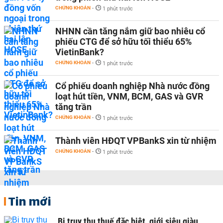
CHỨNG KHOÁN
-
1 phút trước
NHNN cần tăng nắm giữ bao nhiêu cổ
phiếu CTG để sở hữu tối thiểu 65%
VietinBank?
CHỨNG KHOÁN
-
1 phút trước
Cổ phiếu doanh nghiệp Nhà nước đồng
loạt hút tiền, VNM, BCM, GAS và GVR
tăng trần
CHỨNG KHOÁN
-
1 phút trước
Thành viên HĐQT VPBankS xin từ nhiệm
CHỨNG KHOÁN
-
1 phút trước
Tin mới
Bị truy thu thuế đặc biệt, giới siêu giàu