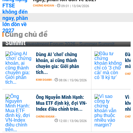
CHỨNG KHOÁN
-
09:01 | 13/04/2026
Cùng chủ đề
Vietnam Investment Forum 2026 - Summer
Summit
Dùng AI 'chơi' chứng
Đầu
khoán, ai cũng thành
khôn
chuyên gia: Giới phân
mà c
tích...
CHỨN
KINH DOANH
-
08:06 | 15/06/2026
Ông Nguyễn Minh Hạnh:
Vì 
Mua ETF định kỳ, đợi VN-
kho
Index điều chỉnh trên...
nhi
CHỨNG KHOÁN
-
CHỨN
12:00 | 13/06/2026