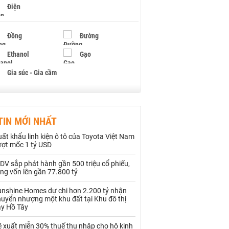
Điện
Đồng
Đường
Ethanol
Gạo
Gia súc - Gia cầm
Giấy
Gỗ
TIN MỚI NHẤT
Hạt điều
Hồ tiêu - Hạt tiêu
ất khẩu linh kiện ô tô của Toyota Việt Nam
Khí đốt
ượt mốc 1 tỷ USD
DV sắp phát hành gần 500 triệu cổ phiếu,
Kim loại khác
Mắc ca
ng vốn lên gần 77.800 tỷ
Muối
Ngũ cốc
unshine Homes dự chi hơn 2.200 tỷ nhận
uyển nhượng một khu đất tại Khu đô thị
Nhựa - Hạt nhựa
ây Hồ Tây
 xuất miễn 30% thuế thu nhập cho hộ kinh