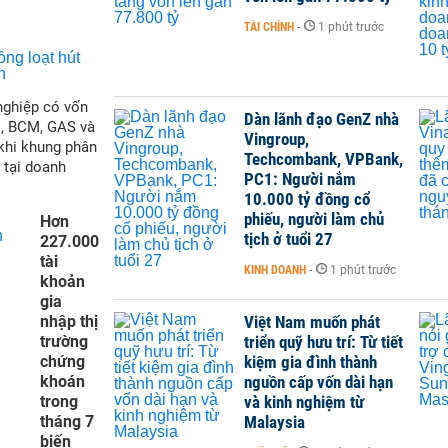
TÀI CHÍNH
-
1 phút trước
nghiệp có vốn
Dàn lãnh đạo GenZ nhà
M, BCM, GAS và
Vingroup,
 khi khung phân
Techcombank, VPBank,
 tại doanh
PC1: Người nắm
10.000 tỷ đồng cổ
phiếu, người làm chủ
Hơn
tịch ở tuổi 27
227.000
tài
KINH DOANH
-
1 phút trước
khoản
gia
nhập thị
Việt Nam muốn phát
trường
triển quỹ hưu trí: Từ tiết
chứng
kiệm gia đình thành
khoán
nguồn cấp vốn dài hạn
trong
và kinh nghiệm từ
tháng 7
Malaysia
biến