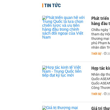
TIN TỨC
Phát triển
hàng đầu t
Chiều ngày 
tham dự Hội
thương mại 
phủ Phạm Mi
nhân dân Tr
THỜI SỰ
-
2
Hợp tác ki
Nhân dịp th
Quốc-ASEAN 
Quốc-ASEAN 
Công Thương
THỜI SỰ
-
2
Giá trị th