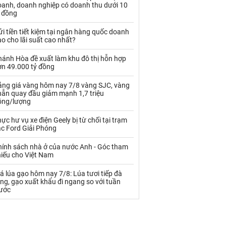
Palladium
Phân bón
oanh, doanh nghiệp có doanh thu dưới 10
ỷ đồng
Rau - Củ -Quả
Sắt thép
i tiền tiết kiệm tại ngân hàng quốc doanh
o cho lãi suất cao nhất?
Sữa
hánh Hòa đề xuất làm khu đô thị hỗn hợp
ơn 49.000 tỷ đồng
Than
Thức ăn chăn nuôi
ảng giá vàng hôm nay 7/8 vàng SJC, vàng
Thủy hải sản khác
Tôm
hẫn quay đầu giảm mạnh 1,7 triệu
ồng/lượng
Vàng
ực hư vụ xe điện Geely bị từ chối tại trạm
ạc Ford Giải Phóng
VLXD khác
Xăng dầu
hính sách nhà ở của nước Anh - Góc tham
Xi măng - Clynker
hiếu cho Việt Nam
á lúa gạo hôm nay 7/8: Lúa tươi tiếp đà
ng, gạo xuất khẩu đi ngang so với tuần
rước