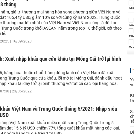
 8 tháng
 năm, giá trị thương mại hàng hóa song phương giữa Việt Nam và
đạt 105,4 tỷ USD, giảm 10% so với cùng kỳ năm 2022. Trung Quốc
ác thương mại lớn nhất của Việt Nam và Việt Nam cũng là đối tác
 Trung Quốc trong khối ASEAN, nằm trong top 10 thế giới, xét theo
 lẻ.
20:25 | 16/09/2023
: Xuất nhập khẩu qua cửa khẩu tại Móng Cái trở lại bình
6, hàng hóa thuộc chuỗi hàng đông lạnh của Việt Nam đã xuất
ang Trung Quốc qua cửa khẩu, lối mở tại Móng Cái, đánh dấu hoạt
Xu
ập khẩu tại đây trở lại bình thường với tất cả các loại hàng hóa.
v
07:38 | 23/06/2022
BI
tă
 khẩu Việt Nam và Trung Quốc tháng 5/2021: Nhập siêu
S
 USD
ch
T
hàng Việt Nam xuất khẩu nhiều nhất sang Trung Quốc trong 5
ăm đạt 15,6 tỷ USD, chiếm 77% tổng xuất khẩu mặt hàng các loại.
Đề
 4 nhóm hàng trị giá trên 1 tỷ USD.