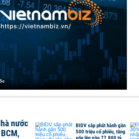
uốc
Nhà nước
BIDV sắp phát hành gần
, BCM,
500 triệu cổ phiếu, tăng
vốn lên gần 77.800 tỷ