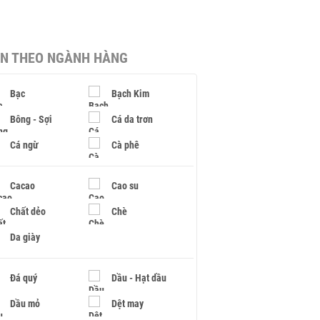
IN THEO NGÀNH HÀNG
Bạc
Bạch Kim
Bông - Sợi
Cá da trơn
Cá ngừ
Cà phê
Cacao
Cao su
Chất dẻo
Chè
Da giày
Đá quý
Dầu - Hạt dầu
Dầu mỏ
Dệt may