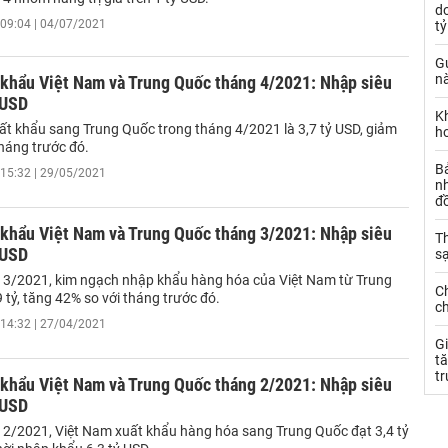
d
09:04 | 04/07/2021
t
Gử
nà
 khẩu Việt Nam và Trung Quốc tháng 4/2021: Nhập siêu
 USD
K
ất khẩu sang Trung Quốc trong tháng 4/2021 là 3,7 tỷ USD, giảm
h
tháng trước đó.
B
15:32 | 29/05/2021
n
đ
 khẩu Việt Nam và Trung Quốc tháng 3/2021: Nhập siêu
Th
 USD
s
 3/2021, kim ngạch nhập khẩu hàng hóa của Việt Nam từ Trung
C
 tỷ, tăng 42% so với tháng trước đó.
c
14:32 | 27/04/2021
Gi
tă
t
 khẩu Việt Nam và Trung Quốc tháng 2/2021: Nhập siêu
 USD
 2/2021, Việt Nam xuất khẩu hàng hóa sang Trung Quốc đạt 3,4 tỷ