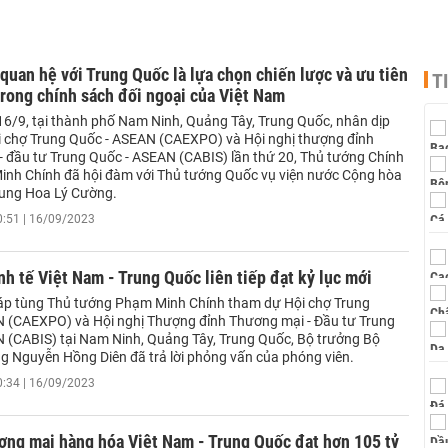
 quan hệ với Trung Quốc là lựa chọn chiến lược và ưu tiên
T
rong chính sách đối ngoại của Việt Nam
16/9, tại thành phố Nam Ninh, Quảng Tây, Trung Quốc, nhân dịp
 chợ Trung Quốc - ASEAN (CAEXPO) và Hội nghị thượng đỉnh
- đầu tư Trung Quốc - ASEAN (CABIS) lần thứ 20, Thủ tướng Chính
nh Chính đã hội đàm với Thủ tướng Quốc vụ viện nước Cộng hòa
ung Hoa Lý Cường.
0:51 | 16/09/2023
nh tế Việt Nam - Trung Quốc liên tiếp đạt kỷ lục mới
áp tùng Thủ tướng Phạm Minh Chính tham dự Hội chợ Trung
(CAEXPO) và Hội nghị Thượng đỉnh Thương mại - Đầu tư Trung
(CABIS) tại Nam Ninh, Quảng Tây, Trung Quốc, Bộ trưởng Bộ
 Nguyễn Hồng Diên đã trả lời phỏng vấn của phóng viên.
0:34 | 16/09/2023
ương mại hàng hóa Việt Nam - Trung Quốc đạt hơn 105 tỷ