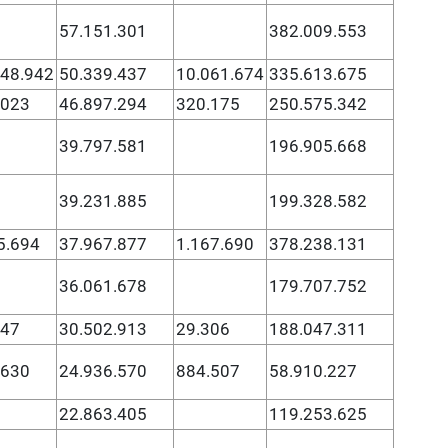
57.151.301
382.009.553
548.942
50.339.437
10.061.674
335.613.675
.023
46.897.294
320.175
250.575.342
39.797.581
196.905.668
39.231.885
199.328.582
5.694
37.967.877
1.167.690
378.238.131
36.061.678
179.707.752
247
30.502.913
29.306
188.047.311
.630
24.936.570
884.507
58.910.227
22.863.405
119.253.625