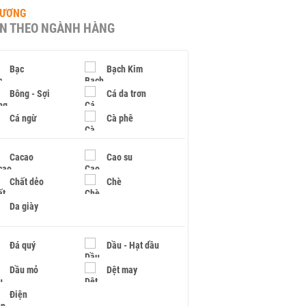
HƯƠNG
IN THEO NGÀNH HÀNG
Bạc
Bạch Kim
Bông - Sợi
Cá da trơn
Cá ngừ
Cà phê
Cacao
Cao su
Chất dẻo
Chè
Da giày
Đá quý
Dầu - Hạt dầu
Dầu mỏ
Dệt may
Điện