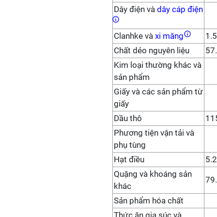
Dây điện và
dây cáp điện
Clanhke và
xi măng
1.
Chất dẻo nguyên liệu
57
Kim loại thường khác và
sản phẩm
Giấy và các sản phẩm từ
giấy
Dầu thô
11
Phương tiện vận tải và
phụ tùng
Hạt điều
5.
Quặng và khoáng sản
79
khác
Sản phẩm hóa chất
Thức ăn gia súc và