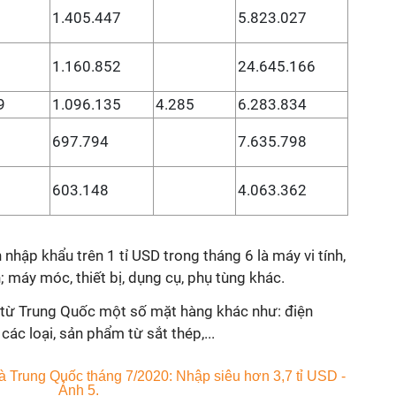
1.405.447
5.823.027
1.160.852
24.645.166
9
1.096.135
4.285
6.283.834
697.794
7.635.798
603.148
4.063.362
hập khẩu trên 1 tỉ USD trong tháng 6 là máy vi tính,
; máy móc, thiết bị, dụng cụ, phụ tùng khác.
 từ Trung Quốc một số mặt hàng khác như: điện
i các loại, sản phẩm từ sắt thép,...