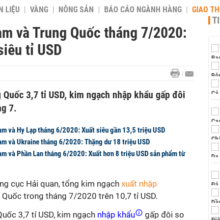
 LIỆU
VÀNG
NÔNG SẢN
BÁO CÁO NGÀNH HÀNG
GIAO T
T
am và Trung Quốc tháng 7/2020:
iêu tỉ USD
g Quốc 3,7 tỉ USD, kim ngạch nhập khẩu gấp đôi
ng 7.
am và Hy Lạp tháng 6/2020: Xuất siêu gần 13,5 triệu USD
am và Ukraine tháng 6/2020: Thặng dư 18 triệu USD
am và Phần Lan tháng 6/2020: Xuất hơn 8 triệu USD sản phẩm từ
ổng cục Hải quan, tổng kim ngạch
xuất nhập
 Quốc trong tháng 7/2020 trên 10,7 tỉ USD.
Quốc 3,7 tỉ USD, kim ngạch
nhập khẩu
gấp đôi so