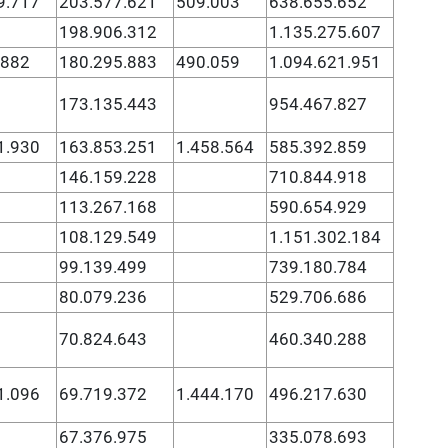
9.717
203.577.621
509.003
638.655.652
198.906.312
1.135.275.607
.882
180.295.883
490.059
1.094.621.951
173.135.443
954.467.827
1.930
163.853.251
1.458.564
585.392.859
146.159.228
710.844.918
113.267.168
590.654.929
108.129.549
1.151.302.184
99.139.499
739.180.784
80.079.236
529.706.686
70.824.643
460.340.288
1.096
69.719.372
1.444.170
496.217.630
67.376.975
335.078.693