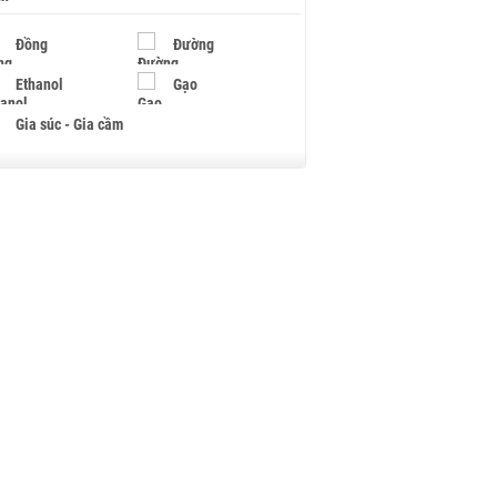
Đồng
Đường
Ethanol
Gạo
Gia súc - Gia cầm
Giấy
Gỗ
Hạt điều
Hồ tiêu - Hạt tiêu
Khí đốt
Kim loại khác
Mắc ca
Muối
Ngũ cốc
Nhựa - Hạt nhựa
Palladium
Phân bón