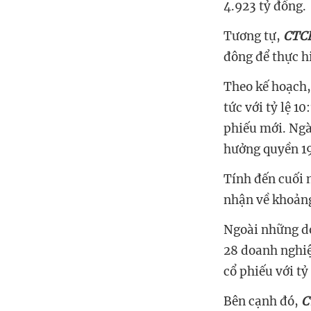
4.923 tỷ đồng.
Tương tự,
CTCP
đông để thực h
Theo kế hoạch,
tức với tỷ lệ 1
phiếu mới. Ngà
hưởng quyền 19
Tính đến cuối 
nhận về khoảng
Ngoài những do
28 doanh nghiệ
cổ phiếu với t
Bên cạnh đó,
C