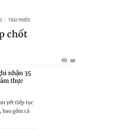
G
TRÁI PHIẾU
p chốt
ghi nhận 35
hằm thực
m yết tiếp tục
, bao gồm cả