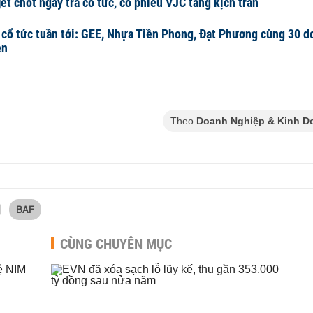
jet chốt ngày trả cổ tức, cổ phiếu VJC tăng kịch trần
 cổ tức tuần tới: GEE, Nhựa Tiền Phong, Đạt Phương cùng 30 d
ền
Theo
Doanh Nghiệp & Kinh D
BAF
CÙNG CHUYÊN MỤC