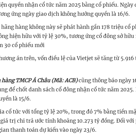
iện quyền nhận cổ tức năm 2025 bằng cổ phiếu. Ngày 
tương ứng ngày giao dịch không hưởng quyền là 16/6.
 hãng hàng không này sẽ phát hành gần 178 triệu cổ ph
đông hiện hữu với tỷ lệ 30%, tương ứng cổ đông sở hữu 
m 30 cổ phiếu mới
ương án trên, vốn điều lệ của Vietjet sẽ tăng từ 5.916
 hàng TMCP Á Châu (Mã: ACB)
cũng thông báo ngày 1
ùng để chốt danh sách cổ đông nhận cổ tức năm 2025.
yền là 15/6.
ia cổ tức với tổng tỷ lệ 20%, trong đó 7% bằng tiền m
giá trị chi trả ước tính khoảng 10.273 tỷ đồng. Đối với
gian thanh toán dự kiến vào ngày 23/6.