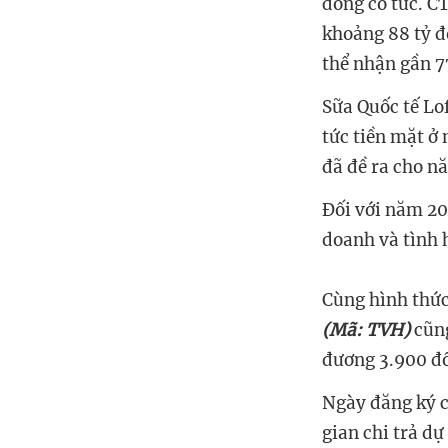
đồng cổ tức. C
khoảng 88 tỷ đ
thể nhận gần 7
Sữa Quốc tế Lof
tức tiền mặt ở 
đã đề ra cho n
Đối với năm 20
doanh và tình h
Cùng hình thức
(Mã: TVH)
cũng
đương 3.900 đồ
Ngày đăng ký c
gian chi trả d