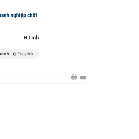
oanh nghiệp chốt
H Linh
oanh
Copy link