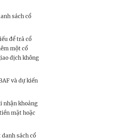
danh sách cổ
ếu để trả cổ
thêm một cổ
giao dịch không
BAF và dự kiến
hi nhận khoảng
 tiền mặt hoặc
t danh sách cổ