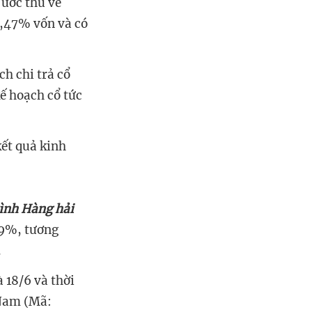
 ước thu về
2,47% vốn và có
ch chi trả cổ
kế hoạch cổ tức
kết quả kinh
ình Hàng hải
39%, tương
.
 18/6 và thời
 Nam (Mã: