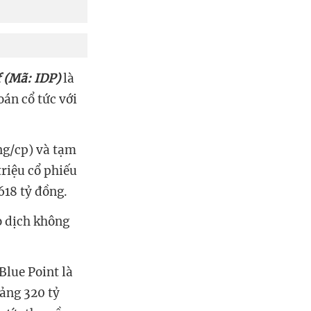
f (Mã: IDP)
là
oán cổ tức với
ng/cp) và tạm
riệu cổ phiếu
618 tỷ đồng.
o dịch không
Blue Point là
oảng 320 tỷ