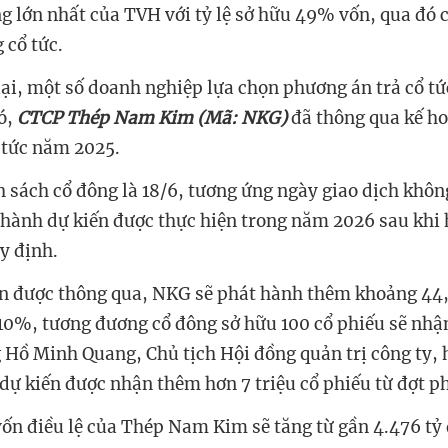
g lớn nhất của TVH với tỷ lệ sở hữu 49% vốn, qua đó 
 cổ tức.
lại, một số doanh nghiệp lựa chọn phương án trả cổ tứ
ó,
CTCP Thép Nam Kim (Mã: NKG)
đã thông qua kế h
ổ tức năm 2025.
 sách cổ đông là 18/6, tương ứng ngày giao dịch khô
t hành dự kiến được thực hiện trong năm 2026 sau khi 
y định.
 được thông qua, NKG sẽ phát hành thêm khoảng 44,7
ệ 10%, tương đương cổ đông sở hữu 100 cổ phiếu sẽ nhậ
 Hồ Minh Quang, Chủ tịch Hội đồng quản trị công ty, 
dự kiến được nhận thêm hơn 7 triệu cổ phiếu từ đợt p
vốn điều lệ của Thép Nam Kim sẽ tăng từ gần 4.476 tỷ