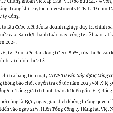
TCP Chứng khoán Vietcap (Mã: VCI) sở hữu 14,3% vốn,
ồng, trong khi Daytona Investments PTE. LTD nắm 1
7 tỷ đồng.
 từ lâu được biết đến là doanh nghiệp duy trì chính sá
mức cao. Sau đợt thanh toán này, công ty sẽ hoàn tất 
ăm 2025.
26, tỷ lệ dự kiến dao động từ 20-80%, tùy thuộc vào 
ình tài chính thực tế.
 chi trả bằng tiền mặt,
CTCP Tư vấn Xây dựng Công tr
 thông báo chốt quyền trả cổ tức năm 2025 với tỷ lệ 
ng/cp. Tổng giá trị thanh toán dự kiến gần 16 tỷ đồng
uối cùng là 19/6, ngày giao dịch không hưởng quyền là
ự kiến vào ngày 21/7. Hiện Tổng Công ty Hàng hải Việt