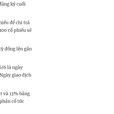
đăng ký cuối
iếu để chi trả
100 cổ phiếu sẽ
 tỷ đồng lên gần
6/6 là ngày
 Ngày giao dịch
ặt và 13% bằng
 phần cổ tức