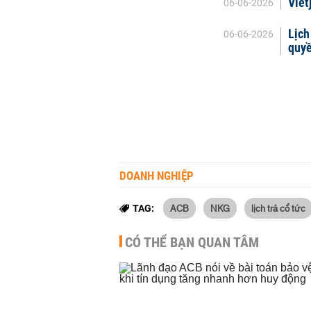
Viet
06-06-2026
Lịch
06-06-2026
quy
DOANH NGHIỆP
ACB
NKG
lịch trả cổ tức
TAG:
CÓ THỂ BẠN QUAN TÂM