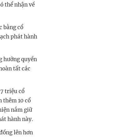
có thể nhận về
c bằng cổ
oạch phát hành
ng hưởng quyền
hoàn tất các
 triệu cổ
n thêm 10 cổ
hiện nắm giữ
hát hành này.
 đồng lên hơn