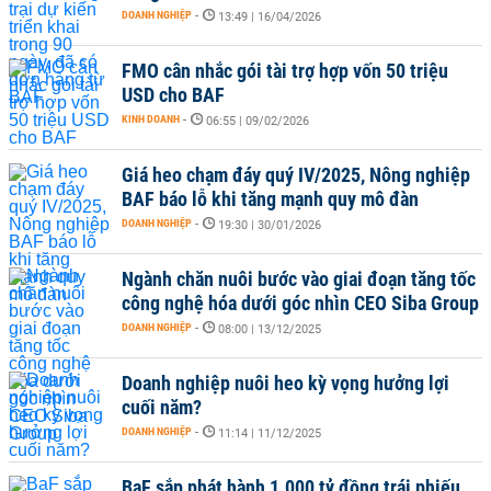
DOANH NGHIỆP
-
13:49 | 16/04/2026
FMO cân nhắc gói tài trợ hợp vốn 50 triệu
USD cho BAF
KINH DOANH
-
06:55 | 09/02/2026
Giá heo chạm đáy quý IV/2025, Nông nghiệp
BAF báo lỗ khi tăng mạnh quy mô đàn
DOANH NGHIỆP
-
19:30 | 30/01/2026
Ngành chăn nuôi bước vào giai đoạn tăng tốc
công nghệ hóa dưới góc nhìn CEO Siba Group
DOANH NGHIỆP
-
08:00 | 13/12/2025
Doanh nghiệp nuôi heo kỳ vọng hưởng lợi
cuối năm?
DOANH NGHIỆP
-
11:14 | 11/12/2025
BaF sắp phát hành 1.000 tỷ đồng trái phiếu