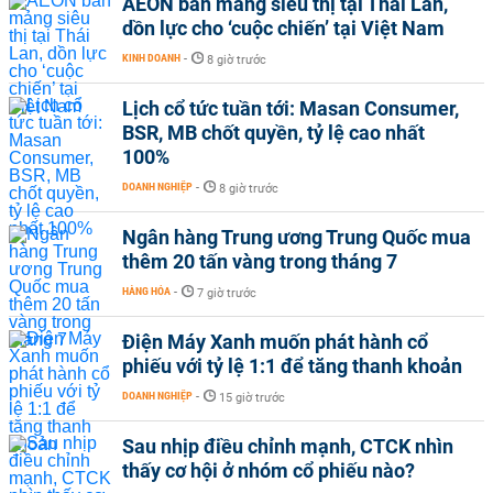
AEON bán mảng siêu thị tại Thái Lan,
dồn lực cho ‘cuộc chiến’ tại Việt Nam
KINH DOANH
-
8 giờ trước
Lịch cổ tức tuần tới: Masan Consumer,
BSR, MB chốt quyền, tỷ lệ cao nhất
100%
DOANH NGHIỆP
-
8 giờ trước
Ngân hàng Trung ương Trung Quốc mua
thêm 20 tấn vàng trong tháng 7
HÀNG HÓA
-
7 giờ trước
Điện Máy Xanh muốn phát hành cổ
phiếu với tỷ lệ 1:1 để tăng thanh khoản
DOANH NGHIỆP
-
15 giờ trước
Sau nhịp điều chỉnh mạnh, CTCK nhìn
thấy cơ hội ở nhóm cổ phiếu nào?