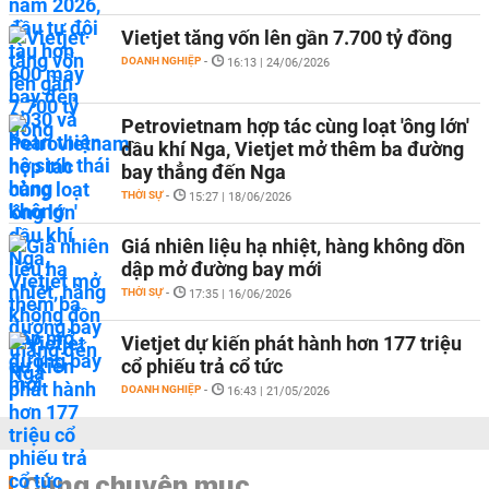
Vietjet tăng vốn lên gần 7.700 tỷ đồng
DOANH NGHIỆP
-
16:13 | 24/06/2026
Petrovietnam hợp tác cùng loạt 'ông lớn'
dầu khí Nga, Vietjet mở thêm ba đường
bay thẳng đến Nga
THỜI SỰ
-
15:27 | 18/06/2026
Giá nhiên liệu hạ nhiệt, hàng không dồn
dập mở đường bay mới
THỜI SỰ
-
17:35 | 16/06/2026
Vietjet dự kiến phát hành hơn 177 triệu
cổ phiếu trả cổ tức
DOANH NGHIỆP
-
16:43 | 21/05/2026
Cùng chuyên mục