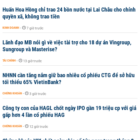
Huấn Hoa Hồng chỉ trao 24 bồn nước tại Lai Châu cho chính
quyền xã, không trao tiền
KINH DOANH
-
7 giờ trước
Lãnh đạo MB nói gì về việc tài trợ cho 18 dự án Vingroup,
Sungroup và Masterise?
TÀI CHÍNH
-
13 giờ trước
NHNN cần tăng nắm giữ bao nhiêu cổ phiếu CTG để sở hữu
tối thiểu 65% VietinBank?
CHỨNG KHOÁN
-
3 giờ trước
Công ty con của HAGL chốt ngày IPO gần 19 triệu cp với giá
gấp hơn 4 lần cổ phiếu HAG
CHỨNG KHOÁN
-
12 giờ trước