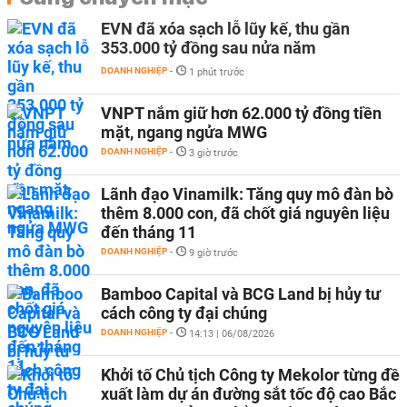
EVN đã xóa sạch lỗ lũy kế, thu gần
353.000 tỷ đồng sau nửa năm
DOANH NGHIỆP
-
1 phút trước
VNPT nắm giữ hơn 62.000 tỷ đồng tiền
mặt, ngang ngửa MWG
DOANH NGHIỆP
-
3 giờ trước
Lãnh đạo Vinamilk: Tăng quy mô đàn bò
thêm 8.000 con, đã chốt giá nguyên liệu
đến tháng 11
DOANH NGHIỆP
-
9 giờ trước
Bamboo Capital và BCG Land bị hủy tư
cách công ty đại chúng
DOANH NGHIỆP
-
14:13 | 06/08/2026
Khởi tố Chủ tịch Công ty Mekolor từng đề
xuất làm dự án đường sắt tốc độ cao Bắc