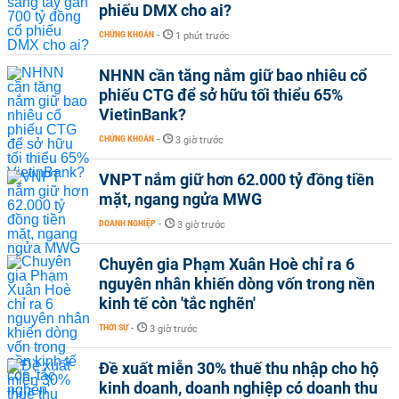
phiếu DMX cho ai?
CHỨNG KHOÁN
-
1 phút trước
NHNN cần tăng nắm giữ bao nhiêu cổ
phiếu CTG để sở hữu tối thiểu 65%
VietinBank?
CHỨNG KHOÁN
-
3 giờ trước
VNPT nắm giữ hơn 62.000 tỷ đồng tiền
mặt, ngang ngửa MWG
DOANH NGHIỆP
-
3 giờ trước
Chuyên gia Phạm Xuân Hoè chỉ ra 6
nguyên nhân khiến dòng vốn trong nền
kinh tế còn 'tắc nghẽn'
THỜI SỰ
-
3 giờ trước
Đề xuất miễn 30% thuế thu nhập cho hộ
kinh doanh, doanh nghiệp có doanh thu