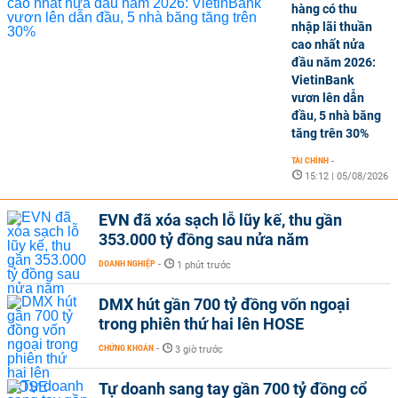
hàng có thu
nhập lãi thuần
cao nhất nửa
đầu năm 2026:
VietinBank
vươn lên dẫn
đầu, 5 nhà băng
tăng trên 30%
TÀI CHÍNH
-
15:12 | 05/08/2026
EVN đã xóa sạch lỗ lũy kế, thu gần
353.000 tỷ đồng sau nửa năm
DOANH NGHIỆP
-
1 phút trước
DMX hút gần 700 tỷ đồng vốn ngoại
trong phiên thứ hai lên HOSE
CHỨNG KHOÁN
-
3 giờ trước
Tự doanh sang tay gần 700 tỷ đồng cổ