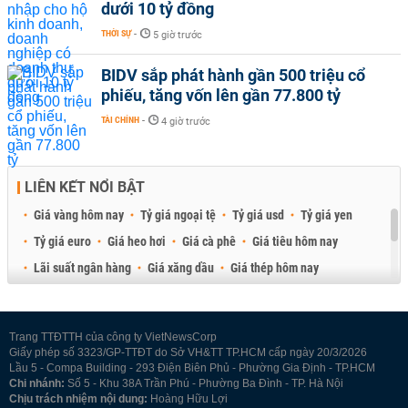
dưới 10 tỷ đồng
THỜI SỰ
-
5 giờ trước
BIDV sắp phát hành gần 500 triệu cổ
phiếu, tăng vốn lên gần 77.800 tỷ
TÀI CHÍNH
-
4 giờ trước
LIÊN KẾT NỔI BẬT
Giá vàng hôm nay
Tỷ giá ngoại tệ
Tỷ giá usd
Tỷ giá yen
Tỷ giá euro
Giá heo hơi
Giá cà phê
Giá tiêu hôm nay
Lãi suất ngân hàng
Giá xăng dầu
Giá thép hôm nay
Giá sầu riêng
Giá thịt heo
Giá gạo
Giá cao su
Best Retail Brokers
Diễn đàn đầu tư Việt Nam 2026
Trang TTĐTTH của công ty VietNewsCorp
Giấy phép số 3323/GP-TTĐT do Sở VH&TT TP.HCM cấp ngày 20/3/2026
Lầu 5 - Compa Building - 293 Điện Biên Phủ - Phường Gia Định - TP.HCM
Chi nhánh:
Số 5 - Khu 38A Trần Phú - Phường Ba Đình - TP. Hà Nội
Chịu trách nhiệm nội dung:
Hoàng Hữu Lợi