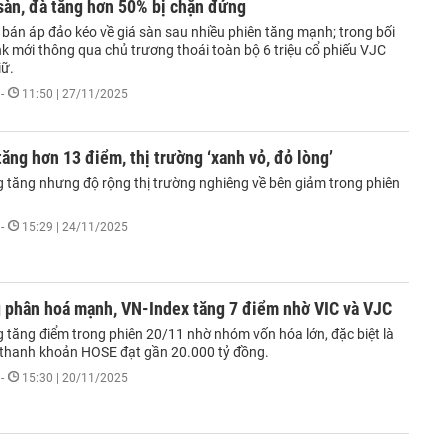
sàn, đà tăng hơn 50% bị chặn đứng
 bán áp đảo kéo về giá sàn sau nhiều phiên tăng mạnh; trong bối
 mới thông qua chủ trương thoái toàn bộ 6 triệu cổ phiếu VJC
iữ.
-
11:50 | 27/11/2025
ăng hơn 13 điểm, thị trường ‘xanh vỏ, đỏ lòng’
g tăng nhưng độ rộng thị trường nghiêng về bên giảm trong phiên
-
15:29 | 24/11/2025
g phân hoá mạnh, VN-Index tăng 7 điểm nhờ VIC và VJC
g tăng điểm trong phiên 20/11 nhờ nhóm vốn hóa lớn, đặc biệt là
 thanh khoản HOSE đạt gần 20.000 tỷ đồng.
-
15:30 | 20/11/2025