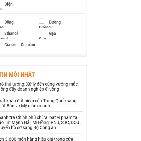
Điện
Đồng
Đường
Ethanol
Gạo
Gia súc - Gia cầm
Giấy
Gỗ
TIN MỚI NHẤT
Hạt điều
Hồ tiêu - Hạt tiêu
hó thủ tướng: Xử lý đến cùng vướng mắc,
Khí đốt
hông đẩy doanh nghiệp đi vòng
uất khẩu đất hiếm của Trung Quốc sang
Kim loại khác
Mắc ca
hật Bản và Mỹ giảm mạnh
Muối
Ngũ cốc
anh tra Chính phủ chỉ ra loạt vi phạm tại
o Tín Mạnh Hải, Mi Hồng, PNJ, SJC, DOJI,
Nhựa - Hạt nhựa
huyển hồ sơ sang Bộ Công an
ơn 3.600 món hàng hiệu giả trong cửa