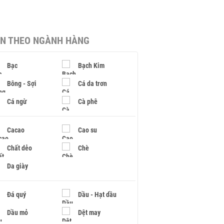
IN THEO NGÀNH HÀNG
Bạc
Bạch Kim
Bông - Sợi
Cá da trơn
Cá ngừ
Cà phê
Cacao
Cao su
Chất dẻo
Chè
Da giày
Đá quý
Dầu - Hạt dầu
Dầu mỏ
Dệt may