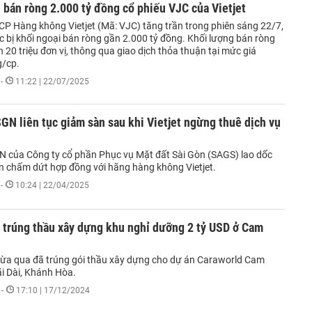
 bán ròng 2.000 tỷ đồng cổ phiếu VJC của Vietjet
CP Hàng không Vietjet (Mã: VJC) tăng trần trong phiên sáng 22/7,
c bị khối ngoại bán ròng gần 2.000 tỷ đồng. Khối lượng bán ròng
 20 triệu đơn vị, thông qua giao dịch thỏa thuận tại mức giá
g/cp.
-
11:22 | 22/07/2025
GN liên tục giảm sàn sau khi Vietjet ngừng thuê dịch vụ
N của Công ty cổ phần Phục vụ Mặt đất Sài Gòn (SAGS) lao dốc
in chấm dứt hợp đồng với hãng hàng không Vietjet.
-
10:24 | 22/04/2025
 trúng thầu xây dựng khu nghỉ dưỡng 2 tỷ USD ở Cam
ừa qua đã trúng gói thầu xây dựng cho dự án Caraworld Cam
i Dài, Khánh Hòa.
-
17:10 | 17/12/2024