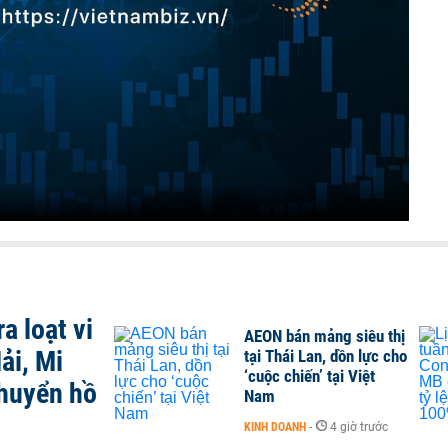
a loạt vi
AEON bán mảng siêu thị
ải, Mi
tại Thái Lan, dồn lực cho
‘cuộc chiến’ tại Việt
chuyển hồ
Nam
KINH DOANH
-
4 giờ trước