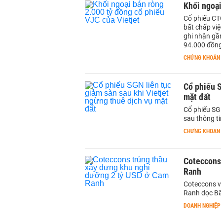
Khối ngoại
Cổ phiếu CT
bất chấp việ
ghi nhận gần
94.000 đồn
CHỨNG KHOÁN
Cổ phiếu S
mặt đất
Cổ phiếu SG
sau thông t
CHỨNG KHOÁN
Coteccons
Ranh
Coteccons v
Ranh dọc Bã
DOANH NGHIỆP