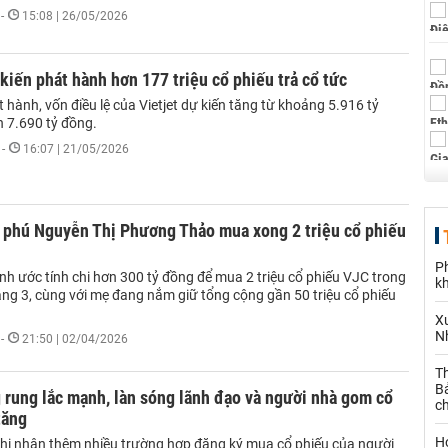
-
15:08 | 26/05/2026
 kiến phát hành hơn 177 triệu cổ phiếu trả cổ tức
 hành, vốn điều lệ của Vietjet dự kiến tăng từ khoảng 5.916 tỷ
n 7.690 tỷ đồng.
-
16:07 | 21/05/2026
ỷ phú Nguyễn Thị Phương Thảo mua xong 2 triệu cổ phiếu
P
h ước tính chi hơn 300 tỷ đồng để mua 2 triệu cổ phiếu VJC trong
k
áng 3, cùng với mẹ đang nắm giữ tổng cộng gần 50 triệu cổ phiếu
X
N
-
21:50 | 02/04/2026
Th
Bả
 rung lắc mạnh, làn sóng lãnh đạo và người nhà gom cổ
c
tăng
H
ghi nhận thêm nhiều trường hợp đăng ký mua cổ phiếu của người