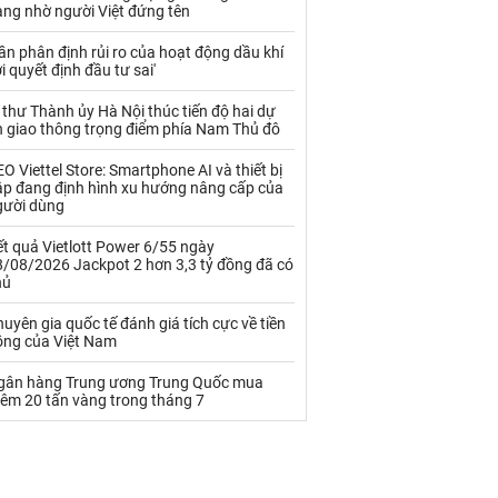
Palladium
Phân bón
àng nhờ người Việt đứng tên
Rau - Củ -Quả
Sắt thép
ần phân định rủi ro của hoạt động dầu khí
i quyết định đầu tư sai'
Sữa
 thư Thành ủy Hà Nội thúc tiến độ hai dự
n giao thông trọng điểm phía Nam Thủ đô
Than
Thức ăn chăn nuôi
O Viettel Store: Smartphone AI và thiết bị
ập đang định hình xu hướng nâng cấp của
Thủy hải sản khác
Tôm
gười dùng
Vàng
t quả Vietlott Power 6/55 ngày
8/08/2026 Jackpot 2 hơn 3,3 tỷ đồng đã có
hủ
VLXD khác
Xăng dầu
uyên gia quốc tế đánh giá tích cực về tiền
Xi măng - Clynker
ồng của Việt Nam
gân hàng Trung ương Trung Quốc mua
hêm 20 tấn vàng trong tháng 7