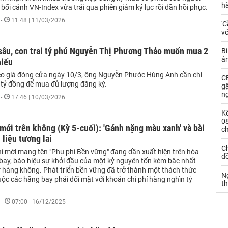
h
 bối cảnh VN-Index vừa trải qua phiên giảm kỷ lục rồi dần hồi phục.
-
11:48 | 11/03/2026
'C
vớ
sâu, con trai tỷ phú Nguyễn Thị Phương Thảo muốn mua 2
Bí
á
hiếu
eo giá đóng cửa ngày 10/3, ông Nguyễn Phước Hùng Anh cần chi
CE
tỷ đồng để mua đủ lượng đăng ký.
g
n
-
17:46 | 10/03/2026
Kế
0
mới trên không (Kỳ 5-cuối): 'Gánh nặng màu xanh' và bài
c
 liệu tương lai
Ch
í mới mang tên "Phụ phí Bền vững" đang dần xuất hiện trên hóa
đ
bay, báo hiệu sự khởi đầu của một kỷ nguyên tốn kém bậc nhất
ử hàng không. Phát triển bền vững đã trở thành một thách thức
N
ộc các hãng bay phải đối mặt với khoản chi phí hàng nghìn tỷ
t
-
07:00 | 16/12/2025