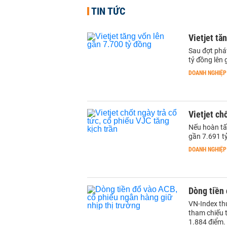
TIN TỨC
Vietjet tă
Sau đợt phát
tỷ đồng lên 
DOANH NGHIỆP
Vietjet ch
Nếu hoàn tất
gần 7.691 t
DOANH NGHIỆP
Dòng tiền 
VN-Index thu
tham chiếu 
1.884 điểm.