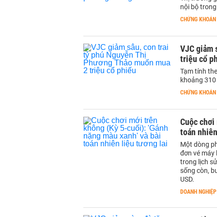
nội bộ trong
CHỨNG KHOÁN
VJC giảm 
triệu cổ p
Tạm tính th
khoảng 310 
CHỨNG KHOÁN
Cuộc chơi 
toán nhiên
Một dòng ph
đơn vé máy 
trong lịch s
sống còn, bu
USD.
DOANH NGHIỆP