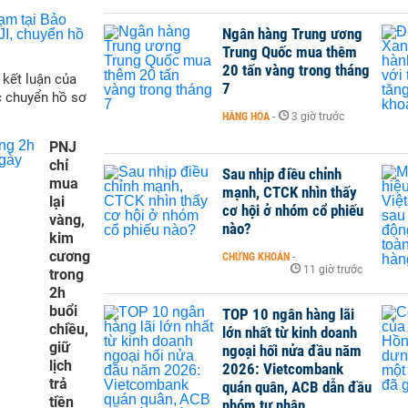
Ngân hàng Trung ương
Trung Quốc mua thêm
20 tấn vàng trong tháng
 kết luận của
7
c chuyển hồ sơ
HÀNG HÓA
-
3 giờ trước
PNJ
chỉ
Sau nhịp điều chỉnh
mua
mạnh, CTCK nhìn thấy
lại
cơ hội ở nhóm cổ phiếu
vàng,
nào?
kim
cương
CHỨNG KHOÁN
-
11 giờ trước
trong
2h
buổi
TOP 10 ngân hàng lãi
chiều,
lớn nhất từ kinh doanh
giữ
ngoại hối nửa đầu năm
lịch
2026: Vietcombank
trả
quán quân, ACB dẫn đầu
tiền
nhóm tư nhân