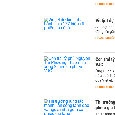
CHỨNG KHOÁN
Vietjet dự
Sau đợt phát
đồng lên gầ
DOANH NGHIỆP
Con trai t
VJC
Ông Hùng An
nửa cuối th
của Vietjet.
CHỨNG KHOÁN
Thị trường
phiếu gia 
Thị trường 