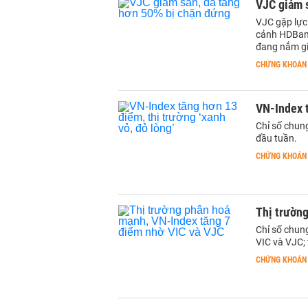
VJC giảm 
VJC gặp lực
cảnh HDBank
đang nắm g
CHỨNG KHOÁN
VN-Index t
Chỉ số chun
đầu tuần.
CHỨNG KHOÁN
Thị trườn
Chỉ số chun
VIC và VJC;
CHỨNG KHOÁN