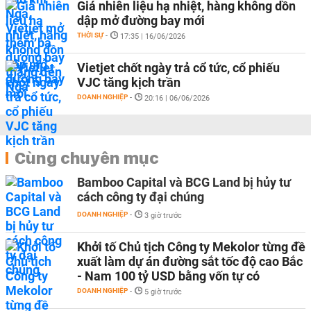
Giá nhiên liệu hạ nhiệt, hàng không dồn
dập mở đường bay mới
THỜI SỰ
-
17:35 | 16/06/2026
Vietjet chốt ngày trả cổ tức, cổ phiếu
VJC tăng kịch trần
DOANH NGHIỆP
-
20:16 | 06/06/2026
Cùng chuyên mục
Bamboo Capital và BCG Land bị hủy tư
cách công ty đại chúng
DOANH NGHIỆP
-
3 giờ trước
Khởi tố Chủ tịch Công ty Mekolor từng đề
xuất làm dự án đường sắt tốc độ cao Bắc
- Nam 100 tỷ USD bằng vốn tự có
DOANH NGHIỆP
-
5 giờ trước