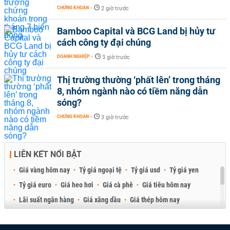
CHỨNG KHOÁN
-
2 giờ trước
Bamboo Capital và BCG Land bị hủy tư
cách công ty đại chúng
DOANH NGHIỆP
-
3 giờ trước
Thị trường thường ‘phất lên’ trong tháng
8, nhóm ngành nào có tiềm năng dẫn
sóng?
CHỨNG KHOÁN
-
3 giờ trước
LIÊN KẾT NỔI BẬT
Giá vàng hôm nay
Tỷ giá ngoại tệ
Tỷ giá usd
Tỷ giá yen
Tỷ giá euro
Giá heo hơi
Giá cà phê
Giá tiêu hôm nay
Lãi suất ngân hàng
Giá xăng dầu
Giá thép hôm nay
Giá sầu riêng
Giá thịt heo
Giá gạo
Giá cao su
Best Retail Brokers
Diễn đàn đầu tư Việt Nam 2026