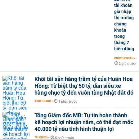
tài khoản
gia nhập
thị trường
chứng
khoán
trong
tháng 7
biến động
CHỨNG KHOÁN
-
2 giờ trước
Khối tài sản hàng trăm tỷ của Huấn Hoa
Hồng: Từ biệt thự 50 tỷ, dàn siêu xe
hàng chục tỷ đến vườn tùng Nhật đắt đỏ
KINH DOANH
-
1 phút trước
Tổng Giám đốc MB: Tự tin hoàn thành
kế hoạch lợi nhuận năm, có thể đạt mốc
40.000 tỷ nếu tình hình thuận lợi
TÀI CHÍNH
-
5 phút trước