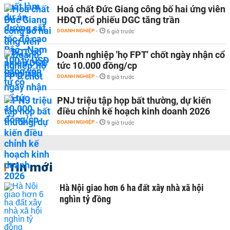
Hoá chất Đức Giang công bố hai ứng viên
HĐQT, cổ phiếu DGC tăng trần
DOANH NGHIỆP
-
6 giờ trước
Doanh nghiệp 'họ FPT' chốt ngày nhận cổ
tức 10.000 đồng/cp
DOANH NGHIỆP
-
8 giờ trước
PNJ triệu tập họp bất thường, dự kiến
điều chỉnh kế hoạch kinh doanh 2026
DOANH NGHIỆP
-
9 giờ trước
Tin mới
Hà Nội giao hơn 6 ha đất xây nhà xã hội
nghìn tỷ đồng