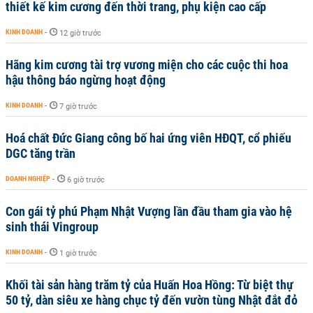
thiết kế kim cương đến thời trang, phụ kiện cao cấp
KINH DOANH
-
12 giờ trước
Hãng kim cương tài trợ vương miện cho các cuộc thi hoa
hậu thông báo ngừng hoạt động
KINH DOANH
-
7 giờ trước
Hoá chất Đức Giang công bố hai ứng viên HĐQT, cổ phiếu
DGC tăng trần
DOANH NGHIỆP
-
6 giờ trước
Con gái tỷ phú Phạm Nhật Vượng lần đầu tham gia vào hệ
sinh thái Vingroup
KINH DOANH
-
1 giờ trước
Khối tài sản hàng trăm tỷ của Huấn Hoa Hồng: Từ biệt thự
50 tỷ, dàn siêu xe hàng chục tỷ đến vườn tùng Nhật đắt đỏ