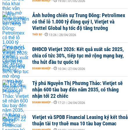
DOANH NGHIỆP
-
19:00 | 01/05/2026
Ảnh hưởng chiến sự Trung Đông: Petrolimex
có thể lỗ 1.000 tỷ đồng quý I, Vietjet và
Viettel Global hạ tốc độ tăng trưởng
THỜI SỰ
-
13:26 | 28/04/2026
ĐHĐCĐ Vietjet 2026: Kết quả xuất sắc 2025,
chia cổ tức 30%, tiếp tục mở rộng mạng bay,
thu hút đầu tư quốc tế
DOANH NGHIỆP
-
10:34 | 27/04/2026
Tỷ phú Nguyễn Thị Phương Thảo: Vietjet sẽ
nhận 600 tàu bay đến năm 2035, có tháng
nhận tới 22 chiếc
DOANH NGHIỆP
-
17:21 | 24/04/2026
Vietjet và SPDB Financial Leasing ký kết thoả
thuận tài trợ thuê mua 10 tàu bay Comac
DOANH NGHIỆP