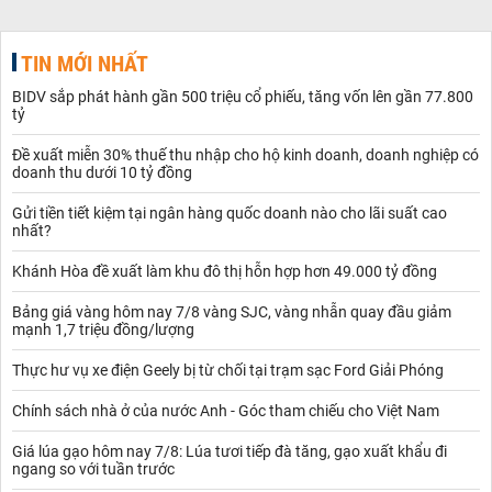
Ba cổ đông góp vốn đầu tiên của hãng gồm Tập đoàn T&C,
Sovico Holdings và Ngân hàng TMCP Phát triển nhà TP HCM
(HDBank). Công ty từng có ý định hợp tác với hãng hàng không
TIN MỚI NHẤT
đến từ Malaysia – AirAsia trong những ngày đầu; mô hình hiện tại
của Vietjet Air được giới chuyên môn nhận định là có rất nhiều
BIDV sắp phát hành gần 500 triệu cổ phiếu, tăng vốn lên gần 77.800
điểm tương đồng.
tỷ
Vietjet
hiện là hãng hàng không nắm 45% thị phần tại Việt Nam,
có công lao phá vỡ thế độc quyền ngành hàng không, xếp sau hệ
Đề xuất miễn 30% thuế thu nhập cho hộ kinh doanh, doanh nghiệp có
doanh thu dưới 10 tỷ đồng
sinh thái của Vietnam Airlines 53%, phần còn lại thuộc về hãng
hàng không mới của doanh nhân Trịnh Văn Quyết – Bamboo
Gửi tiền tiết kiệm tại ngân hàng quốc doanh nào cho lãi suất cao
Airways.
nhất?
Hãng bay giúp cho nhiều người Việt Nam lần đầu tiên được bay,
cũng như được sử dụng dịch vụ hàng không giá rẻ. Trong năm
Khánh Hòa đề xuất làm khu đô thị hỗn hợp hơn 49.000 tỷ đồng
2018, Vietjet Air đạt doanh thu thuần 53.577 tỉ đồng, trong đó
33.779 tỉ đồng từ hoạt động vận tải hàng không. Phần doanh thu
Bảng giá vàng hôm nay 7/8 vàng SJC, vàng nhẫn quay đầu giảm
mạnh 1,7 triệu đồng/lượng
còn lại đến từ hoạt động bán và cho thuê lại máy bay, hoạt động
vốn được xem là đem về lợi nhuận "không thực".
Thực hư vụ xe điện Geely bị từ chối tại trạm sạc Ford Giải Phóng
Bên cạnh hoạt động vận tải hành khách, doanh thu từ hoạt động
phụ trợ của Vietjet ghi nhận mức tăng trưởng vài chục phần trăm
Chính sách nhà ở của nước Anh - Góc tham chiếu cho Việt Nam
mỗi năm.
Tổng lợi nhuận trước thuế 5.816 tỉ đồng, trong lĩnh vực vận tải
Giá lúa gạo hôm nay 7/8: Lúa tươi tiếp đà tăng, gạo xuất khẩu đi
hàng không đạt 3.045 tỉ đồng. Tổng lượng hành khách vận
ngang so với tuần trước
chuyển đạt hơn 23 triệu lượt với hệ số sử dụng ghế bình quân