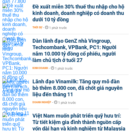
Đề xuất miễn 30% thuế thu nhập cho hộ
kinh doanh, doanh nghiệp có doanh thu
dưới 10 tỷ đồng
THỜI SỰ
-
1 phút trước
Dàn lãnh đạo GenZ nhà Vingroup,
Techcombank, VPBank, PC1: Người
nắm 10.000 tỷ đồng cổ phiếu, người
làm chủ tịch ở tuổi 27
KINH DOANH
-
1 phút trước
Lãnh đạo Vinamilk: Tăng quy mô đàn
bò thêm 8.000 con, đã chốt giá nguyên
liệu đến tháng 11
DOANH NGHIỆP
-
1 phút trước
Việt Nam muốn phát triển quỹ hưu trí:
Từ tiết kiệm gia đình thành nguồn cấp
vốn dài hạn và kinh nghiệm từ Malaysia