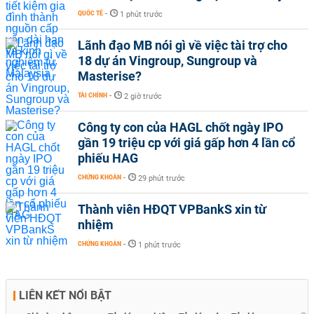
QUỐC TẾ
-
1 phút trước
Lãnh đạo MB nói gì về việc tài trợ cho
18 dự án Vingroup, Sungroup và
Masterise?
TÀI CHÍNH
-
2 giờ trước
Công ty con của HAGL chốt ngày IPO
gần 19 triệu cp với giá gấp hơn 4 lần cổ
phiếu HAG
CHỨNG KHOÁN
-
29 phút trước
Thành viên HĐQT VPBankS xin từ
nhiệm
CHỨNG KHOÁN
-
1 phút trước
LIÊN KẾT NỔI BẬT