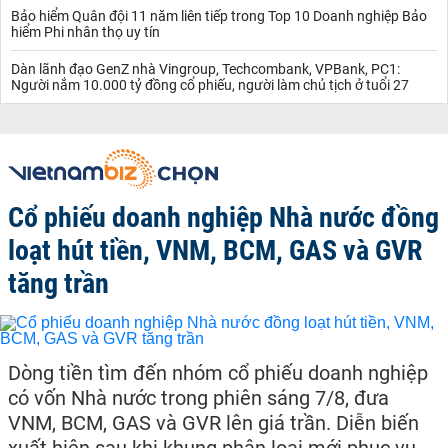
trên 88%.
Bảo hiểm Quân đội 11 năm liên tiếp trong Top 10 Doanh nghiệp Bảo
hiểm Phi nhân thọ uy tín
Hiện tại đội bay của Vietjet có khoảng 70 chiếc, toàn bộ là dòng
Airbus, tuy nhiên hãng đang có kế hoạch mở rộng đội tàu bay
Dàn lãnh đạo GenZ nhà Vingroup, Techcombank, VPBank, PC1:
mạnh mẽ bằng việc đặt hàng 200 tàu bay từ Boeing. Tàu bay của
Người nắm 10.000 tỷ đồng cổ phiếu, người làm chủ tịch ở tuổi 27
hãng chủ yếu là đi thuê, chỉ sở hữu duy nhất một chiếc.
Trên thị trường chứng khoán, Vietjet niêm yết cổ phiếu trên Sở
giao dịch chứng khoán TP HCM (Mã: VJC) từ năm 2017, vốn hóa
đạt 62.500 tỉ đồng tính đến ngày 10/5, vốn hóa này cao hơn cả
Vietnam Airlines.
Chủ tịch Vietjet là bà Nguyễn Thanh Hà, trong khi Tổng giám đốc
Cổ phiếu doanh nghiệp Nhà nước đồng
là bà Nguyễn Thị Phương Thảo, nữ tỉ phú đầu tiên và duy nhất
của Việt Nam tính đến thời điểm hiện tại. Bà Thảo là đồng sáng
loạt hút tiền, VNM, BCM, GAS và GVR
lập kiêm Chủ tịch của Sovico Holdings, hiện sở hữu khối tài sản
khoảng 2,1 tỉ USD. Bà Thảo 48 tuổi, có hai con, nhiều năm liền lọt
tăng trần
danh sách top 50 người phụ nữ quyền lực nhất thế giới.
VietnamBiz
tổng hợp từ các cơ quan báo chí chính thống và uy
tín trong nước.
Dòng tiền tìm đến nhóm cổ phiếu doanh nghiệp
có vốn Nhà nước trong phiên sáng 7/8, đưa
VNM, BCM, GAS và GVR lên giá trần. Diễn biến