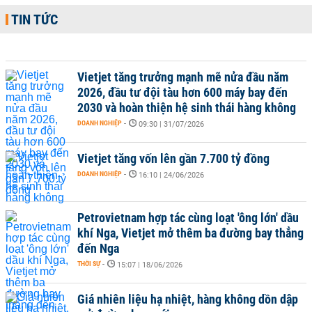
TIN TỨC
Vietjet tăng trưởng mạnh mẽ nửa đầu năm
2026, đầu tư đội tàu hơn 600 máy bay đến
2030 và hoàn thiện hệ sinh thái hàng không
DOANH NGHIỆP
-
09:30 | 31/07/2026
Vietjet tăng vốn lên gần 7.700 tỷ đồng
DOANH NGHIỆP
-
16:10 | 24/06/2026
Petrovietnam hợp tác cùng loạt 'ông lớn' dầu
khí Nga, Vietjet mở thêm ba đường bay thẳng
đến Nga
THỜI SỰ
-
15:07 | 18/06/2026
Giá nhiên liệu hạ nhiệt, hàng không dồn dập