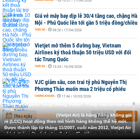
-
10:07 | 17/04/2026
Giá vé máy bay dịp lễ 30/4 tăng cao, chặng Hà
Nội - Phú Quốc lên tới gần 5 triệu đồng/chiều
THỜI SỰ
-
08:20 | 17/04/2026
Vietjet mở thêm 5 đường bay, Vietnam
Airlines ký thoả thuận 50 triệu USD với đối
tác Trung Quốc
THỜI SỰ
-
15:24 | 16/04/2026
VJC giảm sâu, con trai tỷ phú Nguyễn Thị
Phương Thảo muốn mua 2 triệu cổ phiếu
CHỨNG KHOÁN
-
17:46 | 10/03/2026
Công ty cổ phần hàng không Vietjet - Tổng hợp tin tức mới
nhất
CTCP Hàng không Vietjet
(Vietjet Air) là hãng hàng không giá
Theo ngày
TRƯỚC
SAU
rẻ (LCC) hoạt động theo mô hình hàng không thế hệ mới.
Được thành lập từ tháng 11/2007, cuối năm 2012, Vietjet Air
chính thức cất cánh chuyến bay đầu tiên
.