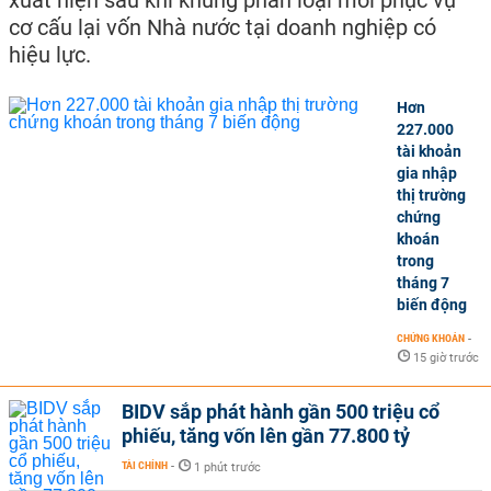
xuất hiện sau khi khung phân loại mới phục vụ
cơ cấu lại vốn Nhà nước tại doanh nghiệp có
hiệu lực.
Hơn
227.000
tài khoản
gia nhập
thị trường
chứng
khoán
trong
tháng 7
biến động
CHỨNG KHOÁN
-
15 giờ trước
BIDV sắp phát hành gần 500 triệu cổ
phiếu, tăng vốn lên gần 77.800 tỷ
TÀI CHÍNH
-
1 phút trước