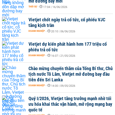
mở đường bay mới
THỜI SỰ
-
17:04 | 16/06/2026
Vietjet chốt ngày trả cổ tức, cổ phiếu VJC
tăng kịch trần
DOANH NGHIỆP
-
20:10 | 06/06/2026
Vietjet dự kiến phát hành hơn 177 triệu cổ
phiếu trả cổ tức
DOANH NGHIỆP
-
16:07 | 21/05/2026
Chào mừng chuyến thăm của Tổng Bí thư, Chủ
tịch nước Tô Lâm, Vietjet mở đường bay đầu
tiên đến Sri Lanka
DOANH NGHIỆP
-
14:00 | 09/05/2026
Quý I/2026, Vietjet tăng trưởng mạnh nhờ tối
ưu hóa khai thác vận hành, mở rộng mạng bay
quốc tế