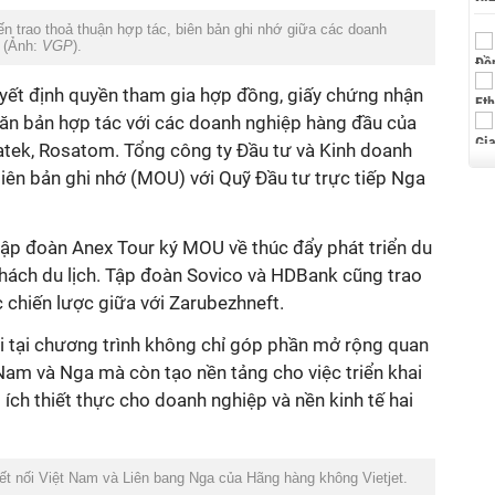
 trao thoả thuận hợp tác, biên bản ghi nhớ giữa các doanh
. (Ảnh:
VGP
).
uyết định quyền tham gia hợp đồng, giấy chứng nhận
 văn bản hợp tác với các doanh nghiệp hàng đầu của
tek, Rosatom. Tổng công ty Đầu tư và Kinh doanh
iên bản ghi nhớ (MOU) với Quỹ Đầu tư trực tiếp Nga
tập đoàn Anex Tour ký MOU về thúc đẩy phát triển du
khách du lịch. Tập đoàn Sovico và HDBank cũng trao
 chiến lược giữa với Zarubezhneft.
i tại chương trình không chỉ góp phần mở rộng quan
 Nam và Nga mà còn tạo nền tảng cho việc triển khai
i ích thiết thực cho doanh nghiệp và nền kinh tế hai
t nối Việt Nam và Liên bang Nga của Hãng hàng không Vietjet.