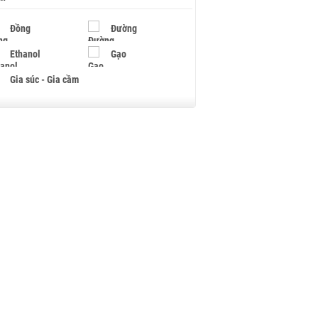
Đồng
Đường
Ethanol
Gạo
Gia súc - Gia cầm
Giấy
Gỗ
Hạt điều
Hồ tiêu - Hạt tiêu
Khí đốt
Kim loại khác
Mắc ca
Muối
Ngũ cốc
Nhựa - Hạt nhựa
Palladium
Phân bón