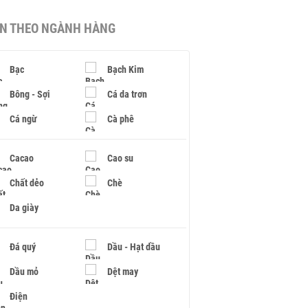
IN THEO NGÀNH HÀNG
Bạc
Bạch Kim
Bông - Sợi
Cá da trơn
Cá ngừ
Cà phê
Cacao
Cao su
Chất dẻo
Chè
Da giày
Đá quý
Dầu - Hạt dầu
Dầu mỏ
Dệt may
Điện