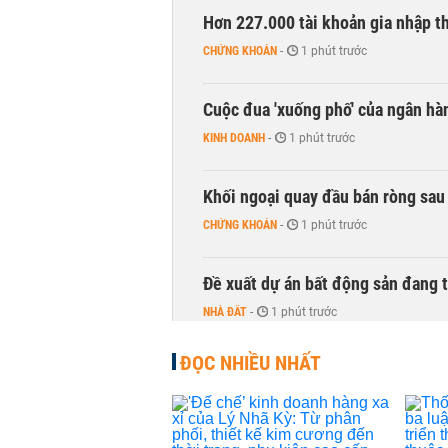
Hơn 227.000 tài khoản gia nhập t
CHỨNG KHOÁN
-
1 phút trước
Cuộc đua 'xuống phố' của ngân hà
KINH DOANH
-
1 phút trước
Khối ngoại quay đầu bán ròng sau 
CHỨNG KHOÁN
-
1 phút trước
Đề xuất dự án bất động sản đang
NHÀ ĐẤT
-
1 phút trước
ĐỌC NHIỀU NHẤT
Thị trường thường ‘phất lên’ tro
CHỨNG KHOÁN
-
1 phút trước