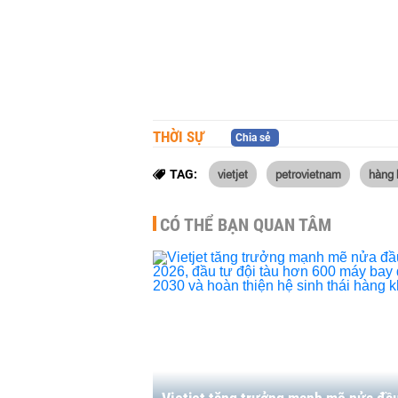
THỜI SỰ
Chia sẻ
vietjet
petrovietnam
hàng 
TAG:
CÓ THỂ BẠN QUAN TÂM