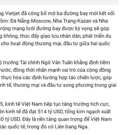
g Vietjet đã công bố mở ba đường bay mới kết nối
 gồm: Đà Nẵng-Moscow, Nha Trang-Kazan và Nha
ở rộng mạng lưới đường bay được kỳ vọng sẽ góp
 không, thúc đẩy giao lưu nhân dân, phát triển du
lợi cho hoạt động thương mại, đầu tư giữa hai quốc
Bộ trưởng Tài chính Ngô Văn Tuấn khẳng định tiềm
 nước, đồng thời nhấn mạnh vai trò của cộng đồng
n thực hóa các định hướng hợp tác chiến lược, góp
inh tế, thương mại và đầu tư song phương trong giai
, kinh tế Việt Nam tiếp tục tăng trưởng tích cực,
n kinh tế đã đạt 514 tỷ USD, tổng kim ngạch xuất
 tỷ USD. Đây là nền tảng quan trọng để Việt Nam
tác quốc tế, trong đó có Liên bang Nga.