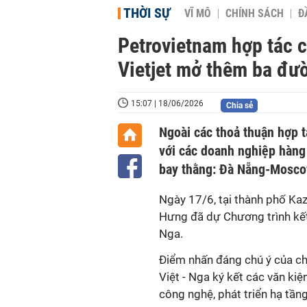
THỜI SỰ
VĨ MÔ
CHÍNH SÁCH
Đ
Petrovietnam hợp tác cù
Vietjet mở thêm ba đư
15:07 | 18/06/2026
Chia sẻ
Ngoài các thoả thuận hợp 
với các doanh nghiệp hàng
bay thằng: Đà Nẵng-Moscow
Ngày 17/6, tại thành phố Ka
Hưng đã dự Chương trình kết
Nga.
Điểm nhấn đáng chú ý của chư
Việt - Nga ký kết các văn ki
công nghệ, phát triển hạ tầng,