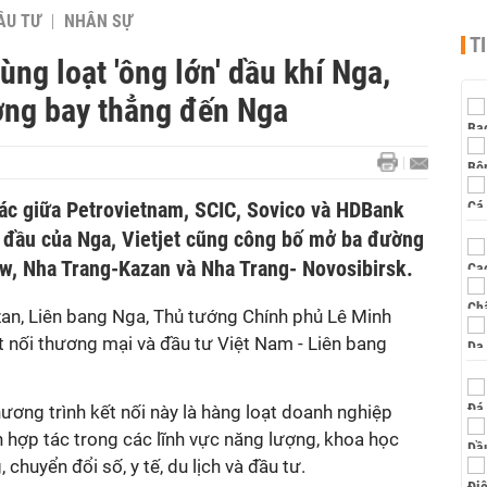
ẦU TƯ
NHÂN SỰ
T
ng loạt 'ông lớn' dầu khí Nga,
ờng bay thẳng đến Nga
tác giữa Petrovietnam, SCIC, Sovico và HDBank
 đầu của Nga, Vietjet cũng công bố mở ba đường
, Nha Trang-Kazan và Nha Trang- Novosibirsk.
zan, Liên bang Nga, Thủ tướng Chính phủ Lê Minh
 nối thương mại và đầu tư Việt Nam - Liên bang
ơng trình kết nối này là hàng loạt doanh nghiệp
ện hợp tác trong các lĩnh vực năng lượng, khoa học
 chuyển đổi số, y tế, du lịch và đầu tư.