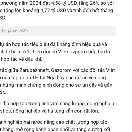
phương năm 2024 đạt 4,58 tỷ USD, tăng 26% so với
 tăng lên khoảng 4,77 tỷ USD và tính đến hết tháng
SD.
uấn. (Ảnh:
VGP
).
dự án hợp tác tiêu biểu đã khẳng định hiệu quả và
nh tế hai nước. Liên doanh Vietsovpetro tiếp tục là
hợp tác về dầu khí.
tác giữa Zarubezhneft, Gazprom với các đối tác Việt
 của tập đoàn TH tại Nga hay các dự án về công
 những minh chứng sinh động cho sự tin cậy và gắn
ớc.
ư địa hợp tác trong lĩnh vực năng lượng, công nghiệp
stics, nông nghiệp và hạ tầng vẫn còn rất lớn.
oanh nghiệp hai nước nâng cao chất lượng hợp tác
 hàng, mở rộng kênh phân phối và tăng cường kết