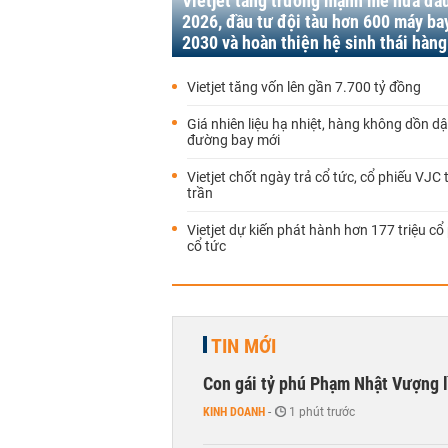
Vietjet tăng trưởng mạnh mẽ nửa đầ
2026, đầu tư đội tàu hơn 600 máy ba
2030 và hoàn thiện hệ sinh thái hàn
Vietjet tăng vốn lên gần 7.700 tỷ đồng
Giá nhiên liệu hạ nhiệt, hàng không dồn d
đường bay mới
Vietjet chốt ngày trả cổ tức, cổ phiếu VJC 
trần
Vietjet dự kiến phát hành hơn 177 triệu cổ 
cổ tức
TIN MỚI
Con gái tỷ phú Phạm Nhật Vượng l
KINH DOANH
-
1 phút trước