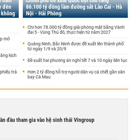
u năm
Chính phủ đề xuất Quốc hội cho tăng
y đến
86.100 tỷ đồng làm đường sắt Lào Cai - Hà
g không
Nội - Hải Phòng
Chi hơn 78.000 tỷ đồng giải phóng mặt bằng Vành
đai 5 - Vùng Thủ đô, thực hiện từ năm 2027
ập mở
Quảng Ninh, Bắc Ninh được đề xuất lên thành phố
từ ngày 1/9 và 20/9
tăng kịch
Đề xuất hai phương án nghỉ tết 7 và 10 ngày liên tục
phiếu trả
Hơn 2 tỷ đồng hỗ trợ người dân vụ cá chết gần sân
bay Cà Mau
ần đầu tham gia vào hệ sinh thái Vingroup