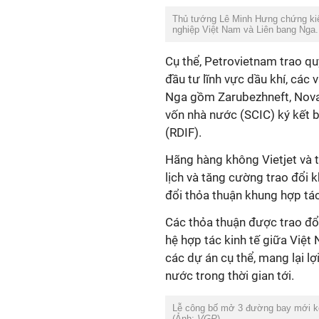
Thủ tướng Lê Minh Hưng chứng kiến
nghiệp Việt Nam và Liên bang Nga
Cụ thể, Petrovietnam trao q
đầu tư lĩnh vực dầu khí, các
Nga gồm Zarubezhneft, Nova
vốn nhà nước (SCIC) ký kết b
(RDIF).
Hãng hàng không Vietjet và 
lịch và tăng cường trao đổi 
đổi thỏa thuận khung hợp tác
Các thỏa thuận được trao đổ
hệ hợp tác kinh tế giữa Việt
các dự án cụ thể, mang lại lợ
nước trong thời gian tới.
Lễ công bố mở 3 đường bay mới kế
(Ảnh:
VGP
).