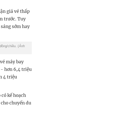
ận giá vé thấp
m trước. Tuy
ư sáng sớm hay
đồng/chiều. (
Ảnh
 vé máy bay
- hơn 6,4 triệu
n 4 triệu
 có kế hoạch
u cho chuyến du