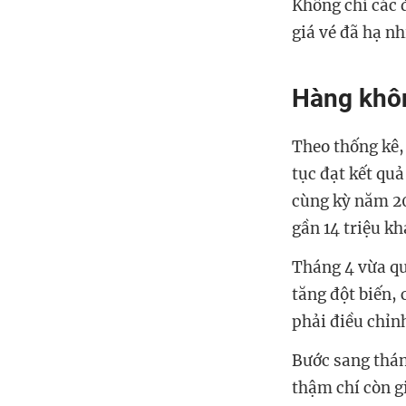
Không chỉ các 
giá vé đã hạ nh
Hàng khôn
Theo thống kê,
tục đạt kết quả
cùng kỳ năm 202
gần 14 triệu k
Tháng 4 vừa qu
tăng đột biến,
phải điều chỉn
Bước sang thán
thậm chí còn 