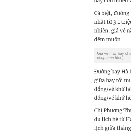
bay còn nhiều 
Cá biệt, đường
nhất từ 3,1 tr
nhiên, giá vé 
đêm muộn.
Giá vé máy bay chặ
chụp màn hình
).
Đường bay Hà N
giữa bay tối m
đồng/vé khứ hồ
đồng/vé khứ hồ
Chị Phương Thu
du lịch hè từ 
lịch giữa tháng