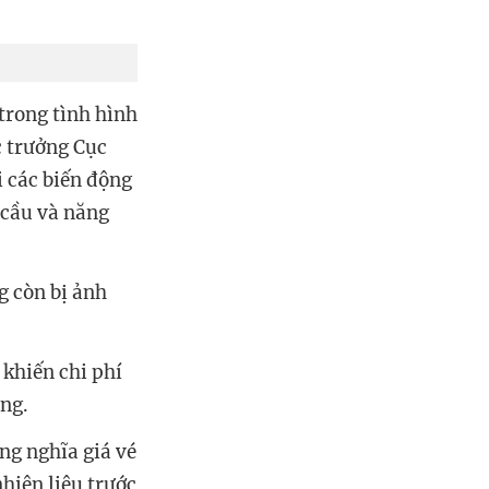
trong tình hình
c trưởng Cục
 các biến động
h cầu và năng
g còn bị ảnh
 khiến chi phí
ồng.
ng nghĩa giá vé
hiên liệu trước