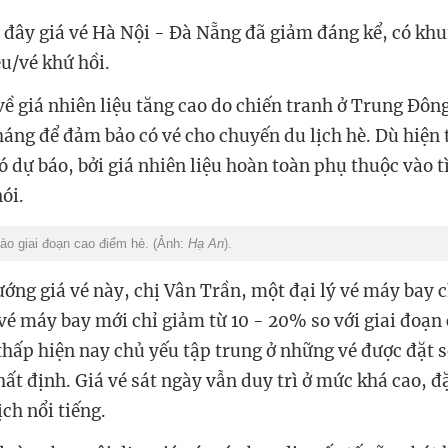
 đây giá vé Hà Nội - Đà Nẵng đã giảm đáng kể, có khu
ệu/vé khứ hồi.
về giá nhiên liệu tăng cao do chiến tranh ở Trung Đông
háng để đảm bảo có vé cho chuyến du lịch hè. Dù hiện 
 dự báo, bởi giá nhiên liệu hoàn toàn phụ thuộc vào t
nói.
o giai đoạn cao điểm hè. (Ảnh:
Hạ An
).
ướng giá vé này, chị Vân Trần, một đại lý vé máy bay 
 vé máy bay mới chỉ giảm từ 10 - 20% so với giai đoạn
thấp hiện nay chủ yếu tập trung ở những vé được đặt
ất định. Giá vé sát ngày vẫn duy trì ở mức khá cao, đặ
ch nổi tiếng.