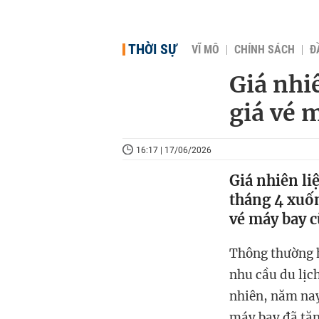
THỜI SỰ
VĨ MÔ
CHÍNH SÁCH
Đ
Giá nhi
giá vé 
16:17 | 17/06/2026
Giá nhiên l
tháng 4 xuố
vé máy bay c
Thông thường h
nhu cầu du lịc
nhiên, năm nay
máy bay đã tăn