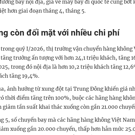
đường bay nội địa, giá vé máy bay đi quốc tế cũng bớt
iệt hơn giai đoạn tháng 4, tháng 5.
g còn đối mặt với nhiều chi phí
 trong quý I/2026, thị trường vận chuyển hàng không 
 tăng trưởng ấn tượng với hơn 24,1 triệu khách, tăng 
5, trong đó nội địa là hơn 10,2 triệu khách tăng 12,6
hách tăng 19,4%.
a, ảnh hưởng từ xung đột tại Trung Đông khiến giá nh
 có thời điểm tăng trên 100%, buộc các hãng hàng khô
h giảm tần suất khai thác xuống còn gần 21.000 chuyế
g 5, số chuyến bay mà các hãng hàng không Việt Nam
giảm xuống gần 20.000 chuyến, thấp hơn hẳn mức 25.