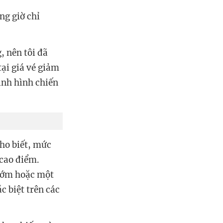
ng giờ chỉ
, nên tôi đã
tại giá vé giảm
ình hình chiến
cho biết, mức
 cao điểm.
 sớm hoặc một
c biệt trên các