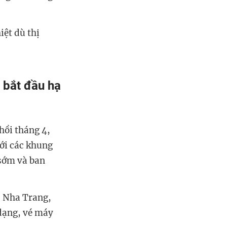
iệt dù thị
 bắt đầu hạ
hồi tháng 4,
với các khung
 sớm và ban
: Nha Trang,
 dạng, vé máy