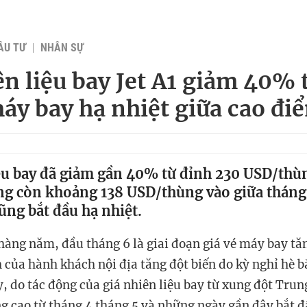
ẦU TƯ
NHÂN SỰ
ên liệu bay Jet A1 giảm 40% 
máy bay hạ nhiệt giữa cao đi
iệu bay đã giảm gần 40% từ đỉnh 230 USD/thù
ng còn khoảng 138 USD/thùng vào giữa tháng 
ũng bắt đầu hạ nhiệt.
àng năm, đầu tháng 6 là giai đoạn giá vé máy bay tăn
h của hành khách nội địa tăng đột biến do kỳ nghỉ hè b
, do tác động của giá nhiên liệu bay từ xung đột Trun
g cao từ tháng 4 tháng 5 và những ngày gần đây bắt đ