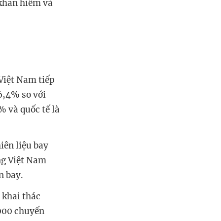
 khan hiếm và
Việt Nam tiếp
16,4% so với
% và quốc tế là
iên liệu bay
ng Việt Nam
n bay.
 khai thác
000 chuyến