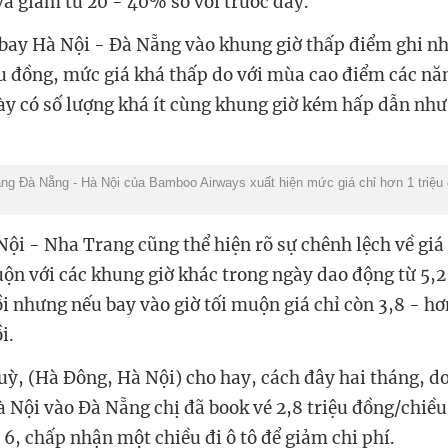
và giảm từ 20 - 40% so với trước đây.
 bay Hà Nội - Đà Nẵng vào khung giờ thấp điểm ghi nh
iệu đồng, mức giá khá thấp do với mùa cao điểm các nă
này có số lượng khá ít cùng khung giờ kém hấp dẫn nh
ng Đà Nẵng - Hà Nội của Bamboo Airways xuất hiện mức giá chỉ hơn 1 triệu 
ội - Nha Trang cũng thể hiện rõ sự chênh lệch về giá
uộn với các khung giờ khác trong ngày dao động từ 5,2 
i nhưng nếu bay vào giờ tối muộn giá chỉ còn 3,8 - hơ
i.
ỳ, (Hà Đông, Hà Nội) cho hay, cách đây hai tháng, do
Hà Nội vào Đà Nẵng chị đã book vé 2,8 triệu đồng/chiề
 6, chấp nhận một chiều đi ô tô để giảm chi phí.