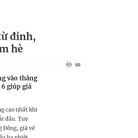
từ đỉnh,
ểm hè
ng vào tháng
6 giúp giá
g cao nhất khi
ắt đầu. Tuy
g Đông, giá vé
ầu hạ nhiệt.