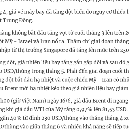
 4, giá vé máy bay đã tăng đột biến do nguy cơ thiếu 
ột Trung Đông.
 hàng không bắt đầu tăng vọt từ cuối tháng 3 lên trên
t Mỹ - Israel và Iran nổ ra. Thậm chí giai đoạn tháng
1 nhập từ thị trường Singapore đã tăng lên mức trên 2
ng đột, giá nhiên liệu bay tăng gần gấp đôi và sau đó
 USD/thùng trong tháng 5. Phải đến giai đoạn cuối t
ng đột bắt đầu hạ nhiệt và cuộc chiến Mỹ - Iran có nhữ
ầu Brent mới hạ nhiệt kéo theo giá nhiên liệu bay giả
7h00 (giờ Việt Nam) ngày 16/6, giá dầu Brent đi ngang
g khi giá dầu WTI của Mỹ tăng 0,97% lên 81,53 USD. 
 gần 40% từ đỉnh 230 USD/thùng vào tháng tháng 4 x
/thùng vào giữa tháng 6 và nhiều khả năng sẽ tiếp tụ