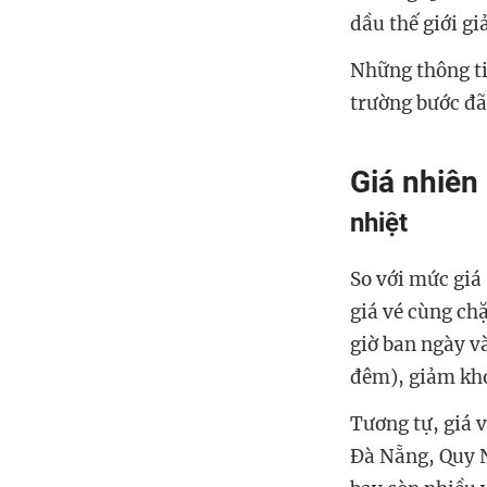
dầu thế giới g
Những thông ti
trường bước đã
Giá nhiên 
nhiệt
So với mức giá
giá vé cùng chặ
giờ ban ngày v
đêm), giảm kho
Tương tự, giá 
Đà Nẵng, Quy N