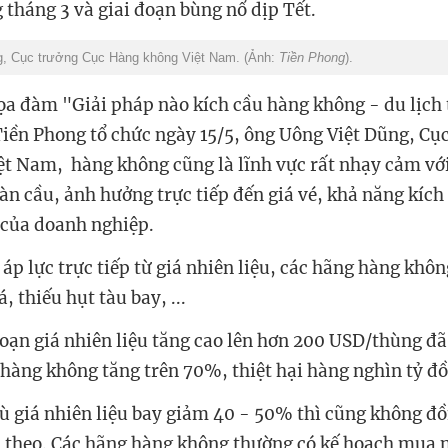
g tháng 3 và giai đoạn bùng nổ dịp Tết.
g, Cục trưởng Cục Hàng không Việt Nam. (Ảnh:
Tiền Phong
).
Tọa đàm "Giải pháp nào kích cầu hàng không - du lịch 
iền Phong tổ chức ngày 15/5, ông Uông Việt Dũng, Cụ
t Nam, hàng không cũng là lĩnh vực rất nhạy cảm với
oàn cầu, ảnh hưởng trực tiếp đến giá vé, khả năng kíc
 của doanh nghiệp.
áp lực trực tiếp từ giá nhiên liệu, các hãng hàng khôn
á, thiếu hụt tàu bay, ...
đoạn giá nhiên liệu tăng cao lên hơn 200 USD/thùng đã
g hàng không tăng trên 70%, thiệt hại hàng nghìn tỷ đ
dù giá nhiên liệu bay giảm 40 - 50% thì cũng không đồ
m theo. Các hãng hàng không thường có kế hoạch mua n