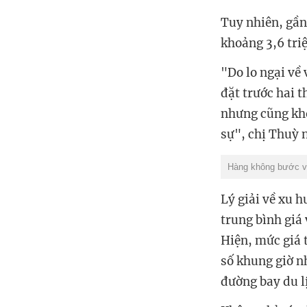
Tuy nhiên, gần
khoảng 3,6 tri
"Do lo ngại về 
đặt trước hai t
nhưng cũng khó
sự", chị Thuỳ 
Hàng không bước và
Lý giải về xu h
trung bình giá
Hiện, mức giá 
số khung giờ nh
đường bay du lị