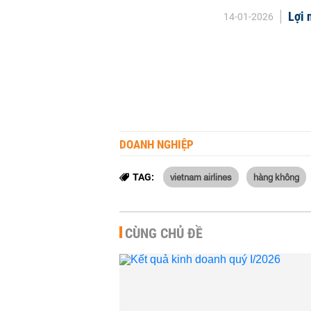
Lợi 
14-01-2026
DOANH NGHIỆP
vietnam airlines
hàng không
TAG:
CÙNG CHỦ ĐỀ
Lãnh đạo Vietnam Airlines:
Cứ tăng thêm 1 USD giá
nhiên liệu sẽ phát...