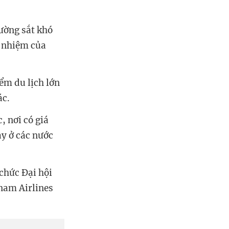
ường sắt khó
h nhiệm của
ểm du lịch lớn
ác.
, nơi có giá
ay ở các nước
chức Đại hội
tnam Airlines