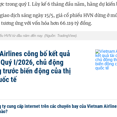
ợc trong quý I. Lũy kế 6 tháng đầu năm, hãng dự kiến 
 giao dịch sáng ngày 15/5, giá cổ phiếu HVN dừng ở m
 tương ứng với vốn hóa hơn 66.119 tỷ đồng.
iếu HVN từ đầu năm đến nay. (Nguồn: TradingView).
Airlines công bố kết quả
h Quý I/2026, chủ động
g trước biến động của thị
uốc tế
 ty cung cấp internet trên các chuyến bay của Vietnam Airlin
nào?