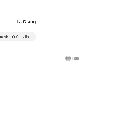
La Giang
oanh
Copy link
Một doanh nghiệp bất động
sản trên sàn bị ngân hàng
phong tỏa gần...