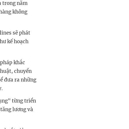
ra trong năm
 hàng không
lines sẽ phát
như kế hoạch
i pháp khắc
 thuật, chuyển
để đưa ra những
y.
ụng" từng triển
 tăng lương và