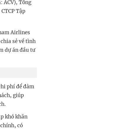
: ACV), Tổng
, CTCP Tập
nam Airlines
chia sẻ về tình
ảm dự án đầu tư
 chi phí để đảm
hách, giúp
ch.
ặp khó khăn
 chính, có