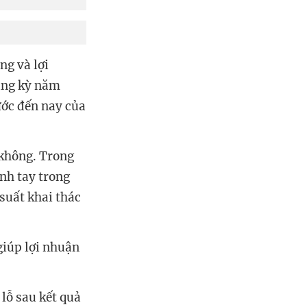
ng và lợi
cùng kỳ năm
ước đến nay của
 không. Trong
ạnh tay trong
suất khai thác
giúp lợi nhuận
lỗ sau kết quả