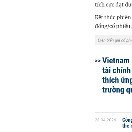
tích cực đạt đư
Kết thúc phiên
đồng/cổ phiếu,
Diễn biến giá cổ ph
Vietnam 
tài chín
thích ứn
trường q
Công
28-04-2026
thế 