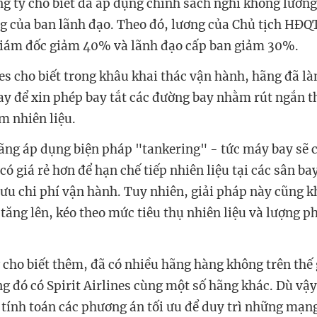
ng ty cho biết đã áp dụng chính sách nghỉ không lương
 của ban lãnh đạo. Theo đó, lương của Chủ tịch HĐ
giám đốc giảm 40% và lãnh đạo cấp ban giảm 30%.
es cho biết trong khâu khai thác vận hành, hãng đã là
ay để xin phép bay tắt các đường bay nhằm rút ngắn t
ệm nhiên liệu.
ãng áp dụng biện pháp "tankering" - tức máy bay sẽ 
 có giá rẻ hơn để hạn chế tiếp nhiên liệu tại các sân ba
i ưu chi phí vận hành. Tuy nhiên, giải pháp này cũng k
tăng lên, kéo theo mức tiêu thụ nhiên liệu và lượng p
cho biết thêm, đã có nhiều hãng hàng không trên thế 
ng đó có Spirit Airlines cùng một số hãng khác. Dù vậ
ẽ tính toán các phương án tối ưu để duy trì những mạn