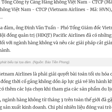
, Tổng Công ty Cảng Hàng không Việt Nam - CTCP (Mã
không Việt Nam - CTCP (Vietnam Airlines - Mã: HVN)
..
tọa đàm, ông Đinh Văn Tuấn - Phó Tổng Giám đốc Viet
Hội đồng quản trị (HĐQT) Pacific Airlines đã có những 
đối với ngành hàng không và nêu các giải pháp cắt gi
 hành.
phát biểu tại tọa đàm. (Nguồn: Báo Tiền Phong).
etnam Airlines là phải giải quyết bài toán tối ưu hóa
 đồng thời cố gắng không dồn áp lực giá vé lên hành k
có thêm các lựa chọn khi tham gia các sản phẩm du lị
 ngành hàng không từ tháng 3 trên toàn thế giới đã g
 sản xuất kinh doanh. Chi phí nhiên liệu đóng vai trò