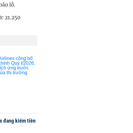
báo lỗ.
ức 21.250
es đang kiếm tiền