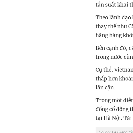
tần suất khai t
Theo lãnh đạo 
thay thế như C
hãng hàng khôn
Bên cạnh đó, c
trong nước cùn
Cụ thể, Vietnam
thấp hơn khoảng
lân cận.
Trong một diễn
đồng cổ đông t
tại Hà Nội. Tài
Nguồn: La Giang tổ