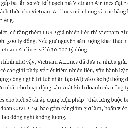
 gấp ba lần so với kế hoạch mà Vietnam Airlines đặt 
hách thức cho Vietnam Airlines nói chung và các hãng
riêng.
ết, cứ tăng thêm 1 USD giá nhiên liệu thì Vietnam Air
phí 300 tỷ đồng. Nếu giữ nguyên sản lượng khai thác 
ietnam Airlines sẽ lỗ 30.000 tỷ đồng.
h hình như vậy, Vietnam Airlines đã đưa ra nhiều giả
có các giải pháp về tiết kiệm nhiên liệu, vận hành kỹ
dụng công nghệ trí tuệ nhân tạo (AI) vào các hệ thống 
ưu nhất cho hoạt động sản xuất kinh doanh của công t
es cho biết sẽ tái áp dụng biện pháp "thắt lưng buộc b
i đoạn COVID-19, bao gồm cắt giảm giờ làm, hoãn việc
 lao động nghỉ không lương.