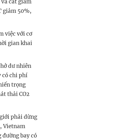
 và cắt giảm
QT giảm 50%,
m việc với cơ
hời gian khai
chở dư nhiên
y có chi phí
hiến trọng
hát thải CO2
giới phải dừng
y, Vietnam
g đường bay có