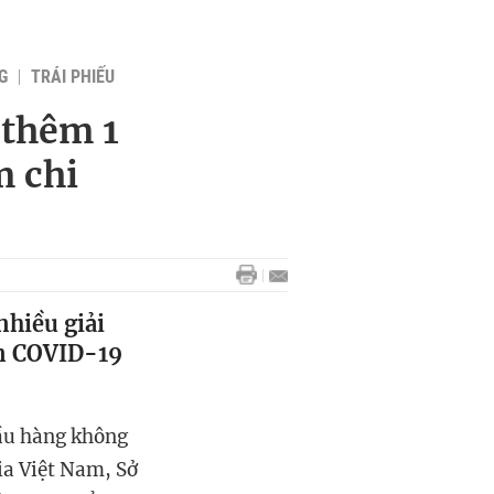
G
TRÁI PHIẾU
 thêm 1
m chi
nhiều giải
ạn COVID-19
cầu hàng không
ia Việt Nam, Sở