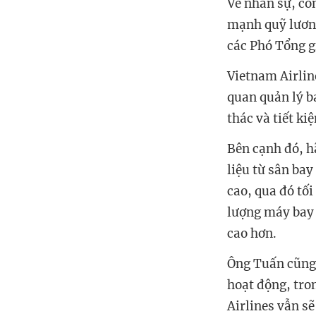
Về nhân sự, cô
mạnh quỹ lương
các Phó Tổng 
Vietnam Airlin
quan quản lý b
thác và tiết ki
Bên cạnh đó, h
liệu từ sân bay
cao, qua đó tố
lượng máy bay 
cao hơn.
Ông Tuấn cũng 
hoạt động, tro
Airlines vẫn s