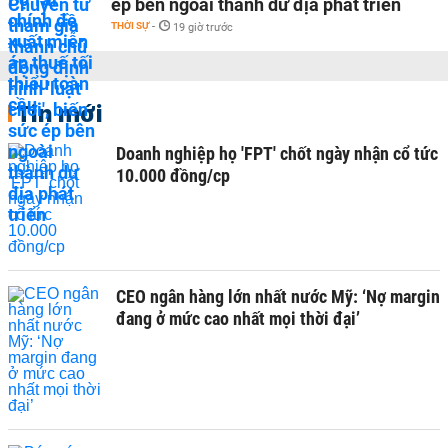
ép bên ngoài thành dư địa phát triển
THỜI SỰ
-
19 giờ trước
Tin mới
Doanh nghiệp họ 'FPT' chốt ngày nhận cổ tức
10.000 đồng/cp
CEO ngân hàng lớn nhất nước Mỹ: ‘Nợ margin
đang ở mức cao nhất mọi thời đại’