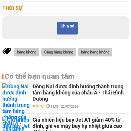
THỜI SỰ
Chia sẻ
hàng không
Cảng hàng không
hãng hàng không
Có thể bạn quan tâm
Đồng Nai được định hướng thành trung
tâm hàng không của châu Á - Thái Bình
Dương
THỜI SỰ
-
15:58 | 22/07/2026
Giá nhiên liệu bay Jet A1 giảm 40% từ
đỉnh, giá vé máy bay hạ nhiệt giữa cao