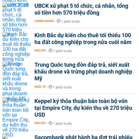
UBCK xử phạt 5 tổ chức, cá nhân, tổng
số tiền hơn 570 triệu đồng
CHỨNG KHOÁN
-
1 phút trước
Kinh Bắc dự kiến cho thuê tối thiểu 100
ha đất công nghiệp trong nửa cuối năm
NHÀ ĐẤT
-
1 phút trước
Trung Quốc tung đòn đáp trả, siết xuất
khẩu drone và trừng phạt doanh nghiệp
Mỹ
QUỐC TẾ
-
1 phút trước
Keppel ký thỏa thuận bán toàn bộ vốn
tại Empire City, dự kiến thu về 270 triệu
USD
NHÀ ĐẤT
-
1 phút trước
Sacombank phát hành ba đợt trái phiếu