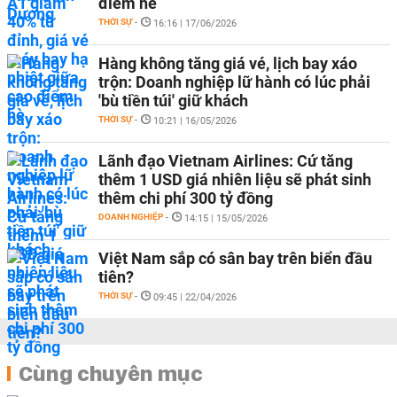
điểm hè
THỜI SỰ
-
16:16 | 17/06/2026
Hàng không tăng giá vé, lịch bay xáo
trộn: Doanh nghiệp lữ hành có lúc phải
'bù tiền túi' giữ khách
THỜI SỰ
-
10:21 | 16/05/2026
Lãnh đạo Vietnam Airlines: Cứ tăng
thêm 1 USD giá nhiên liệu sẽ phát sinh
thêm chi phí 300 tỷ đồng
DOANH NGHIỆP
-
14:15 | 15/05/2026
Việt Nam sắp có sân bay trên biển đầu
tiên?
THỜI SỰ
-
09:45 | 22/04/2026
Cùng chuyên mục