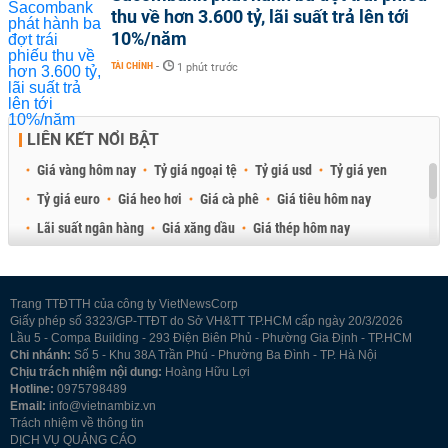
thu về hơn 3.600 tỷ, lãi suất trả lên tới
10%/năm
TÀI CHÍNH
-
1 phút trước
LIÊN KẾT NỔI BẬT
Giá vàng hôm nay
Tỷ giá ngoại tệ
Tỷ giá usd
Tỷ giá yen
Tỷ giá euro
Giá heo hơi
Giá cà phê
Giá tiêu hôm nay
Lãi suất ngân hàng
Giá xăng dầu
Giá thép hôm nay
Giá sầu riêng
Giá thịt heo
Giá gạo
Giá cao su
Best Retail Brokers
Diễn đàn đầu tư Việt Nam 2026
Trang TTĐTTH của công ty VietNewsCorp
Giấy phép số 3323/GP-TTĐT do Sở VH&TT TP.HCM cấp ngày 20/3/2026
Lầu 5 - Compa Building - 293 Điện Biên Phủ - Phường Gia Định - TP.HCM
Chi nhánh:
Số 5 - Khu 38A Trần Phú - Phường Ba Đình - TP. Hà Nội
Chịu trách nhiệm nội dung:
Hoàng Hữu Lợi
Hotline:
0975798489
Email:
info@vietnambiz.vn
Trách nhiệm về thông tin
DỊCH VỤ QUẢNG CÁO