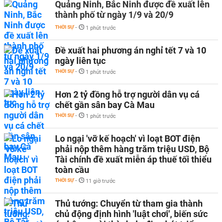
Quảng Ninh, Bắc Ninh được đề xuất lên
thành phố từ ngày 1/9 và 20/9
THỜI SỰ
-
1 phút trước
Đề xuất hai phương án nghỉ tết 7 và 10
ngày liên tục
THỜI SỰ
-
1 phút trước
Hơn 2 tỷ đồng hỗ trợ người dân vụ cá
chết gần sân bay Cà Mau
THỜI SỰ
-
1 phút trước
Lo ngại 'vỡ kế hoạch' vì loạt BOT điện
phải nộp thêm hàng trăm triệu USD, Bộ
Tài chính đề xuất miễn áp thuế tối thiểu
toàn cầu
THỜI SỰ
-
11 giờ trước
Thủ tướng: Chuyển từ tham gia thành
chủ động định hình 'luật chơi', biến sức