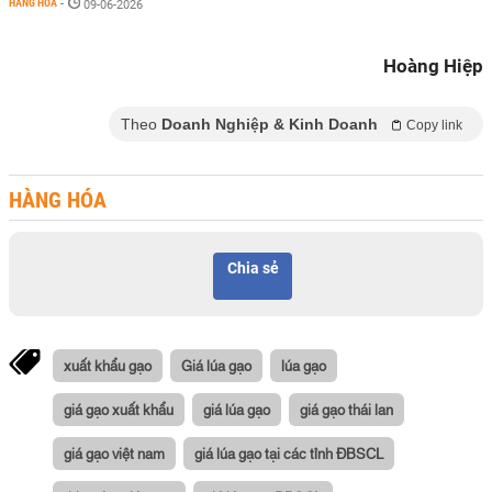
HÀNG HÓA
-
09-06-2026
Hoàng Hiệp
Theo
Doanh Nghiệp & Kinh Doanh
Copy link
HÀNG HÓA
Chia sẻ
xuất khẩu gạo
Giá lúa gạo
lúa gạo
giá gạo xuất khẩu
giá lúa gạo
giá gạo thái lan
giá gạo việt nam
giá lúa gạo tại các tỉnh ĐBSCL