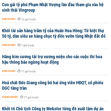
Con gái tỷ phú Phạm Nhật Vượng lần đầu tham gia vào hệ
sinh thái Vingroup
KINH DOANH
-
12 giờ trước
Khối tài sản hàng trăm tỷ của Huấn Hoa Hồng: Từ biệt thự
50 tỷ, dàn siêu xe hàng chục tỷ đến vườn tùng Nhật đắt đỏ
KINH DOANH
-
7 giờ trước
Hãng kim cương tài trợ vương miện cho các cuộc thi hoa
hậu thông báo ngừng hoạt động
KINH DOANH
-
17 giờ trước
Hoá chất Đức Giang công bố hai ứng viên HĐQT, cổ phiếu
DGC tăng trần
DOANH NGHIỆP
-
17 giờ trước
Khởi tố Chủ tịch Công ty Mekolor từng đề xuất làm dự án