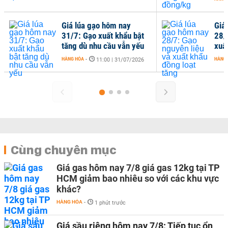
Giá lúa gạo hôm nay
Giá
31/7: Gạo xuất khẩu bật
28/
tăng dù nhu cầu vẫn yếu
xuấ
HÀNG HÓA
-
HÀNG
11:00 | 31/07/2026
Cùng chuyên mục
Giá gas hôm nay 7/8 giá gas 12kg tại TP
HCM giảm bao nhiêu so với các khu vực
khác?
HÀNG HÓA
-
1 phút trước
Giá sầu riêng hôm nay 7/8: Tiếp tục ổn