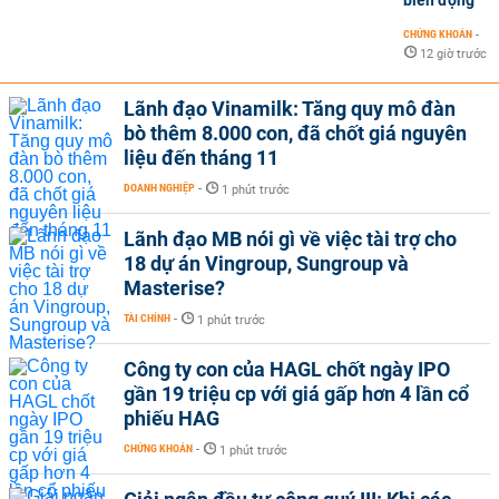
CHỨNG KHOÁN
-
12 giờ trước
Lãnh đạo Vinamilk: Tăng quy mô đàn
bò thêm 8.000 con, đã chốt giá nguyên
liệu đến tháng 11
DOANH NGHIỆP
-
1 phút trước
Lãnh đạo MB nói gì về việc tài trợ cho
18 dự án Vingroup, Sungroup và
Masterise?
TÀI CHÍNH
-
1 phút trước
Công ty con của HAGL chốt ngày IPO
gần 19 triệu cp với giá gấp hơn 4 lần cổ
phiếu HAG
CHỨNG KHOÁN
-
1 phút trước