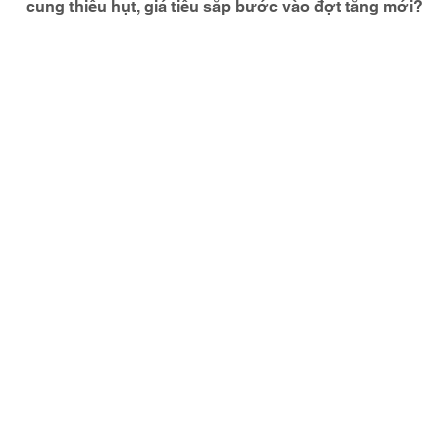
cung thiếu hụt, giá tiêu sắp bước vào đợt tăng mới?