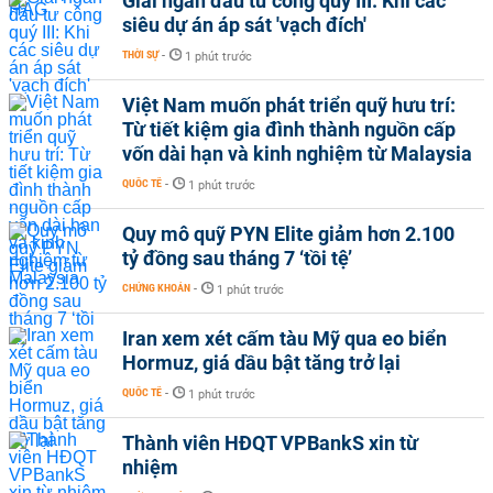
Giải ngân đầu tư công quý III: Khi các
siêu dự án áp sát 'vạch đích'
THỜI SỰ
-
1 phút trước
Việt Nam muốn phát triển quỹ hưu trí:
Từ tiết kiệm gia đình thành nguồn cấp
vốn dài hạn và kinh nghiệm từ Malaysia
QUỐC TẾ
-
1 phút trước
Quy mô quỹ PYN Elite giảm hơn 2.100
tỷ đồng sau tháng 7 ‘tồi tệ’
CHỨNG KHOÁN
-
1 phút trước
Iran xem xét cấm tàu Mỹ qua eo biển
Hormuz, giá dầu bật tăng trở lại
QUỐC TẾ
-
1 phút trước
Thành viên HĐQT VPBankS xin từ
nhiệm