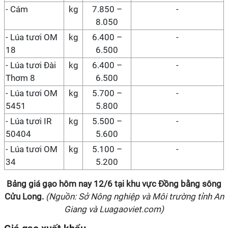
- Cám
kg
7.850 –
-
8.050
- Lúa tươi OM
kg
6.400 –
-
18
6.500
- Lúa tươi Đài
kg
6.400 –
-
Thơm 8
6.500
- Lúa tươi OM
kg
5.700 –
-
5451
5.800
- Lúa tươi IR
kg
5.500 –
-
50404
5.600
- Lúa tươi OM
kg
5.100 –
-
34
5.200
Bảng giá gạo hôm nay
12/6
tại
khu vực Đồng bằng sông
Cửu Long
.
(Nguồn: Sở Nông nghiệp và Môi trường tỉnh An
Giang và Luagaoviet.com)