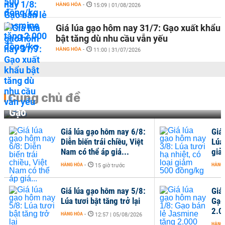
HÀNG HÓA
-
15:09 | 01/08/2026
Giá lúa gạo hôm nay 31/7: Gạo xuất khẩu
bật tăng dù nhu cầu vẫn yếu
HÀNG HÓA
-
11:00 | 31/07/2026
Cùng chủ đề
Gạo
Giá lúa gạo hôm nay 6/8:
Giá
Diễn biến trái chiều, Việt
Lúa 
Nam có thể áp giá...
giả
HÀNG HÓA
-
HÀNG
15 giờ trước
Giá lúa gạo hôm nay 5/8:
Giá
Lúa tươi bật tăng trở lại
Gạo
2.0
HÀNG HÓA
-
12:57 | 05/08/2026
HÀNG