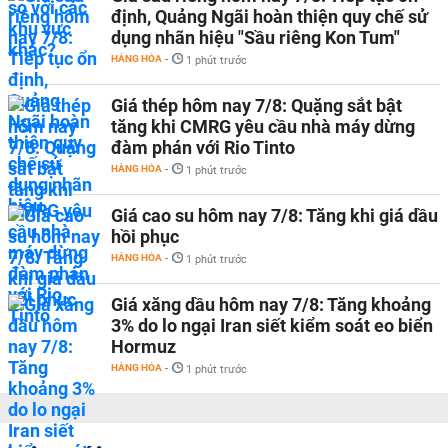
định, Quảng Ngãi hoàn thiện quy chế sử
dụng nhãn hiệu "Sầu riêng Kon Tum"
HÀNG HÓA
-
1 phút trước
Giá thép hôm nay 7/8: Quặng sắt bật
tăng khi CMRG yêu cầu nhà máy dừng
đàm phán với Rio Tinto
HÀNG HÓA
-
1 phút trước
Giá cao su hôm nay 7/8: Tăng khi giá dầu
hồi phục
HÀNG HÓA
-
1 phút trước
Giá xăng dầu hôm nay 7/8: Tăng khoảng
3% do lo ngại Iran siết kiểm soát eo biển
Hormuz
HÀNG HÓA
-
1 phút trước