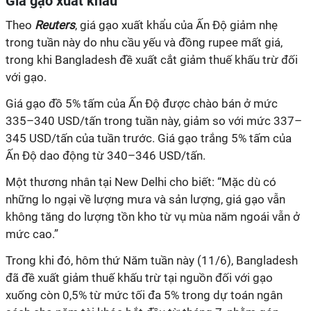
Giá gạo xuất khẩu
Theo
Reuters
, giá gạo xuất khẩu của Ấn Độ giảm nhẹ
trong tuần này do nhu cầu yếu và đồng rupee mất giá,
trong khi Bangladesh đề xuất cắt giảm thuế khấu trừ đối
với gạo.
Giá gạo đồ 5% tấm của Ấn Độ được chào bán ở mức
335–340 USD/tấn trong tuần này, giảm so với mức 337–
345 USD/tấn của tuần trước. Giá gạo trắng 5% tấm của
Ấn Độ dao động từ 340–346 USD/tấn.
Một thương nhân tại New Delhi cho biết: “Mặc dù có
những lo ngại về lượng mưa và sản lượng, giá gạo vẫn
không tăng do lượng tồn kho từ vụ mùa năm ngoái vẫn ở
mức cao.”
Trong khi đó, hôm thứ Năm tuần này (11/6), Bangladesh
đã đề xuất giảm thuế khấu trừ tại nguồn đối với gạo
xuống còn 0,5% từ mức tối đa 5% trong dự toán ngân