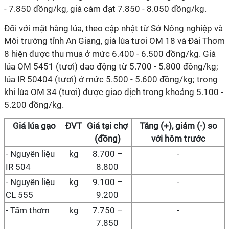
- 7.850 đồng/kg, giá cám đạt 7.850 - 8.050 đồng/kg.
Đối với mặt hàng lúa, theo cập nhật từ Sở Nông nghiệp và
Môi trường tỉnh An Giang, giá lúa tươi OM 18 và Đài Thơm
8 hiện được thu mua ở mức 6.400 - 6.500 đồng/kg. Giá
lúa OM 5451 (tươi) dao động từ 5.700 - 5.800 đồng/kg;
lúa IR 50404 (tươi) ở mức 5.500 - 5.600 đồng/kg; trong
khi lúa OM 34 (tươi) được giao dịch trong khoảng 5.100 -
5.200 đồng/kg.
Giá
lúa gạo
ĐVT
Giá
tại chợ
Tăng (+), giảm (-) so
(đồng)
với hôm trước
-
Nguyên liệu
kg
8.700 –
-
IR 504
8.800
-
Nguyên liệu
kg
9.100 –
-
CL 555
9.200
- Tấm thơm
kg
7.750 –
-
7.850