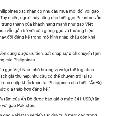
hilippines xác nhận có nhu cầu mua mới đối với gạo
 Tuy nhiên, người này cũng cho biết gạo Pakistan vẫn
trung thành của khách hàng mạnh như gạo Việt
mua vẫn gắn bó với các giống gạo và thương hiệu
thay đổi đáng kể trong mô hình nhập khẩu còn khá
guồn cung được ưu tiên, bất chấp sự dịch chuyển tạm
ng của Philippines.
n gạo Việt Nam nhờ hương vị và lợi thế logistics
ch giá thu hẹp, nhu cầu có thể chuyển trở lại từ
 nhà nhập khẩu khác tại Philippines cho biết. “Ấn Độ
mức giá thấp hơn đáng kể.”
 5% tấm của Ấn Độ được báo giá ở mức 341 USD/tấn
 với gạo Pakistan.
iá gạo Pakistan sẽ tiếp tục duy trì ở mức cao trong