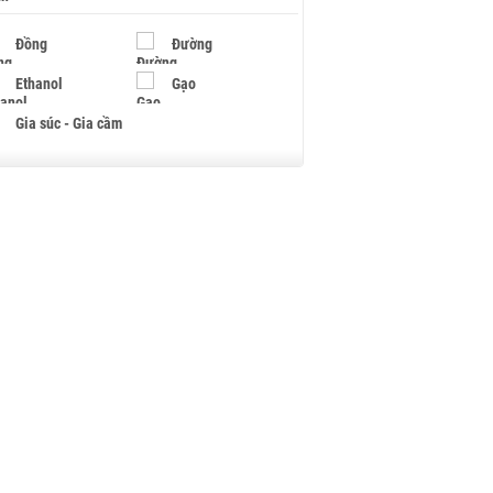
Đồng
Đường
Ethanol
Gạo
Gia súc - Gia cầm
Giấy
Gỗ
Hạt điều
Hồ tiêu - Hạt tiêu
Khí đốt
Kim loại khác
Mắc ca
Muối
Ngũ cốc
Nhựa - Hạt nhựa
Palladium
Phân bón