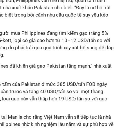
p hơn, Philippines vẫn thể hiện sự quan tâm đến
 nhà xuất khẩu Pakistan cho biết. “Đây là cơ hội rất
đặc biệt trong bối cảnh nhu cầu quốc tế suy yếu kéo
người mua Philippines đang tìm kiếm gạo trắng 5%
5-kett, loại có giá cao hơn từ 10–12 USD/tấn so với
g do phải trải qua quá trình xay xát bổ sung để đáp
g.
ines đã khiến giá gạo Pakistan tăng mạnh,” nhà xuất
 5% tấm của Pakistan ở mức 385 USD/tấn FOB ngày
 tuần trước và tăng 40 USD/tấn so với một tháng
 loại gạo này vẫn thấp hơn 19 USD/tấn so với gạo
 tại Manila cho rằng Việt Nam vẫn sẽ tiếp tục là nhà
hilippines nhờ kinh nghiệm lâu năm và sự phù hợp về