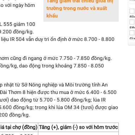
Tăng giảm trái chiều giữa thị
so với ngày hôm
trường trong nước và xuất
khẩu
CL 555 giảm 100
9.200 đồng/kg.
 liệu IR 504 vẫn duy trì ổn định ở mức 8.700 - 8.800
hơm cũng đi ngang ở mức 7.750 - 7.850 đồng/kg.
đồng/kg, dao động trong khoảng 7.850 - 8.050
ập nhật từ Sở Nông nghiệp và Môi trường tỉnh An
à Đài Thơm 8 hiện được thu mua ở mức 6.400 - 6.500
ươi) dao động từ 5.700 - 5.800 đồng/kg; lúa IR
5.600 đồng/kg; trong khi lúa OM 34 (tươi) được giao
.200 đồng/kg.
iá
tại chợ
(đồng)
Tăng (+), giảm (-) so với hôm trước