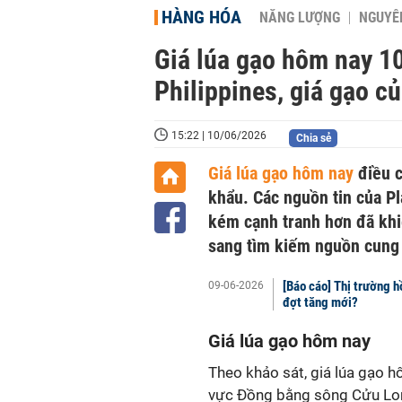
HÀNG HÓA
NĂNG LƯỢNG
NGUYÊN
Giá lúa gạo hôm nay 10
Philippines, giá gạo c
15:22 | 10/06/2026
Chia sẻ
Giá lúa gạo hôm nay
điều c
khẩu. Các nguồn tin của Pl
kém cạnh tranh hơn đã khi
sang tìm kiếm nguồn cung 
[Báo cáo] Thị trường h
09-06-2026
đợt tăng mới?
Giá lúa gạo hôm nay
Theo khảo sát, giá lúa gạo h
vực Đồng bằng sông Cửu Lo