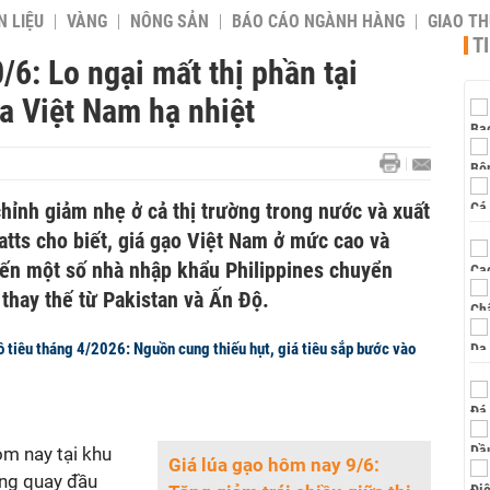
 LIỆU
VÀNG
NÔNG SẢN
BÁO CÁO NGÀNH HÀNG
GIAO T
T
/6: Lo ngại mất thị phần tại
ủa Việt Nam hạ nhiệt
hỉnh giảm nhẹ ở cả thị trường trong nước và xuất
atts cho biết, giá gạo Việt Nam ở mức cao và
ến một số nhà nhập khẩu Philippines chuyển
thay thế từ Pakistan và Ấn Độ.
ồ tiêu tháng 4/2026: Nguồn cung thiếu hụt, giá tiêu sắp bước vào
ôm nay tại khu
Giá lúa gạo hôm nay 9/6:
ng quay đầu