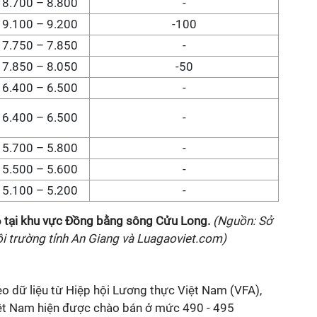
8.700 – 8.800
-
9.100 – 9.200
-100
7.750 – 7.850
-
7.850 – 8.050
-50
6.400 – 6.500
-
6.400 – 6.500
-
5.700 – 5.800
-
5.500 – 5.600
-
5.100 – 5.200
-
6
tại
khu vực Đồng bằng sông Cửu Long
.
(Nguồn: Sở
i trường tỉnh An Giang và Luagaoviet.com)
heo dữ liệu từ Hiệp hội Lương thực Việt Nam (VFA),
ệt Nam hiện được chào bán ở mức 490 - 495