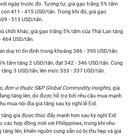
với ngày trước đó. Tương tự, giá gạo trắng 5% tấm
còn 411 - 415 USD/tấn. Trong khi đó, giá gạo
509 - 513 USD/tấn.
hủ chốt khác, giá gạo trắng 5% tấm của Thái Lan tăng
- 464 USD/tấn.
an duy trì ổn định trong khoảng 386 - 390 USD/tấn.
 5% tấm tăng 2 USD/tấn, đạt 342 - 346 USD/tấn. Cùng
 tăng 3 USD/tấn, lên mức 333 - 337 USD/tấn.
ts, đơn vị thuộc S&P Global Commodity Insights
, giá
đang tăng lên, do được hỗ trợ bởi nhu cầu mua mạnh
hu mua nội địa gia tăng sau kỳ nghỉ lễ Eid.
 tăng giá được thúc đẩy mạnh hơn sau kỳ nghỉ Eid
c các hợp đồng mới với Philippines, trong khi nhu
tăng lên, khiến nguồn cung sẵn có bị thu hẹp và giá