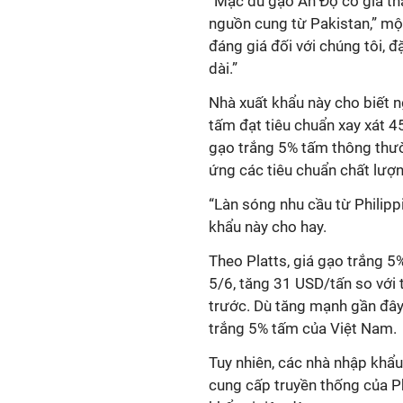
“Mặc dù gạo Ấn Độ có giá thấ
nguồn cung từ Pakistan,” một
đáng giá đối với chúng tôi, 
dài.”
Nhà xuất khẩu này cho biết 
tấm đạt tiêu chuẩn xay xát 4
gạo trắng 5% tấm thông thườn
ứng các tiêu chuẩn chất lượn
“Làn sóng nhu cầu từ Philipp
khẩu này cho hay.
Theo Platts, giá gạo trắng
5/6, tăng 31 USD/tấn so với
trước. Dù tăng mạnh gần đây,
trắng 5% tấm của Việt Nam.
Tuy nhiên, các nhà nhập khẩu
cung cấp truyền thống của P