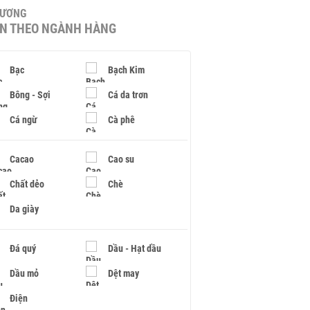
HƯƠNG
IN THEO NGÀNH HÀNG
Bạc
Bạch Kim
Bông - Sợi
Cá da trơn
Cá ngừ
Cà phê
Cacao
Cao su
Chất dẻo
Chè
Da giày
Đá quý
Dầu - Hạt dầu
Dầu mỏ
Dệt may
Điện