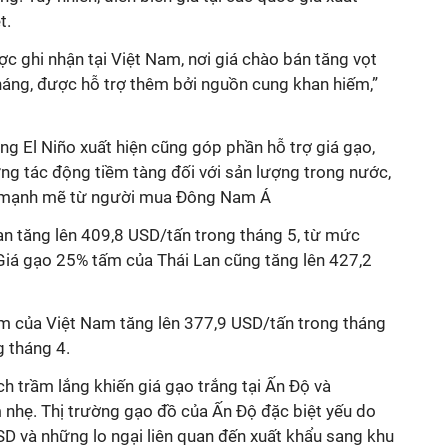
t.
 ghi nhận tại Việt Nam, nơi giá chào bán tăng vọt
háng, được hỗ trợ thêm bởi nguồn cung khan hiếm,”
ợng El Niño xuất hiện cũng góp phần hỗ trợ giá gạo,
ững tác động tiềm tàng đối với sản lượng trong nước,
u mạnh mẽ từ người mua Đông Nam Á
an tăng lên 409,8 USD/tấn trong tháng 5, từ mức
Giá gạo 25% tấm của Thái Lan cũng tăng lên 427,2
ấm của Việt Nam tăng lên 377,9 USD/tấn trong tháng
g tháng 4.
ch trầm lắng khiến giá gạo trắng tại Ấn Độ và
 nhẹ. Thị trường gạo đồ của Ấn Độ đặc biệt yếu do
SD và những lo ngại liên quan đến xuất khẩu sang khu