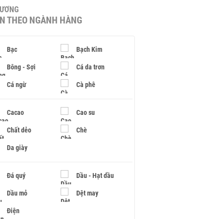
HƯƠNG
IN THEO NGÀNH HÀNG
Bạc
Bạch Kim
Bông - Sợi
Cá da trơn
Cá ngừ
Cà phê
Cacao
Cao su
Chất dẻo
Chè
Da giày
Đá quý
Dầu - Hạt dầu
Dầu mỏ
Dệt may
Điện