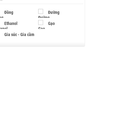
Đồng
Đường
Ethanol
Gạo
Gia súc - Gia cầm
Giấy
Gỗ
Hạt điều
Hồ tiêu - Hạt tiêu
Khí đốt
Kim loại khác
Mắc ca
Muối
Ngũ cốc
Nhựa - Hạt nhựa
Palladium
Phân bón