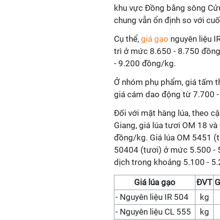
khu vực Đồng bằng sông Cửu
chung vẫn ổn định so với cuố
Cụ thể,
giá gạo
nguyên liệu I
trì ở mức 8.650 - 8.750 đồn
- 9.200 đồng/kg.
Ở nhóm phụ phẩm, giá tấm t
giá cám dao động từ 7.700 -
Đối với mặt hàng lúa, theo c
Giang, giá lúa tươi OM 18 v
đồng/kg. Giá lúa OM 5451 (t
50404 (tươi) ở mức 5.500 - 
dịch trong khoảng 5.100 - 5
Giá
lúa gạo
ĐVT
G
-
Nguyên liệu IR 504
kg
-
Nguyên liệu CL 555
kg