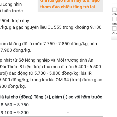
Giá lúa gạo hôm nay 6/6: Gạo
 Long nhìn
thơm đảo chiều tăng trở lại
i tuần trước.
R 504 được duy
g/kg, giá gạo nguyên liệu CL 555 trong khoảng 9.100
hơm không đổi ở mức 7.750 - 7.850 đồng/kg, còn
 7.900 đồng/kg.
ập nhật từ Sở Nông nghiệp và Môi trường tỉnh An
à Đài Thơm 8 hiện được thu mua ở mức 6.400 - 6.500
ươi) dao động từ 5.700 - 5.800 đồng/kg; lúa IR
5.600 đồng/kg; trong khi lúa OM 34 (tươi) được giao
.200 đồng/kg.
iá
tại chợ
(đồng)
Tăng (+), giảm (-) so với hôm trước
8.650 – 8.750
-
9.100 – 9.200
-