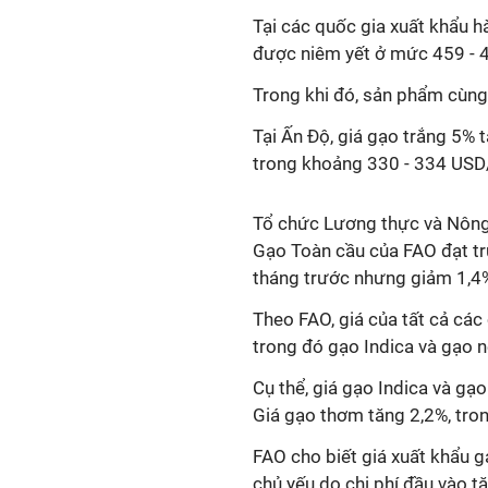
Tại các quốc gia xuất khẩu 
được niêm yết ở mức 459 - 4
Trong khi đó, sản phẩm cùng
Tại Ấn Độ, giá gạo trắng 5%
trong khoảng 330 - 334 USD
Tổ chức Lương thực và Nông 
Gạo Toàn cầu của FAO đạt tr
tháng trước nhưng giảm 1,4
Theo FAO, giá của tất cả các
trong đó gạo Indica và gạo 
Cụ thể, giá gạo Indica và gạo
Giá gạo thơm tăng 2,2%, tron
FAO cho biết giá xuất khẩu g
chủ yếu do chi phí đầu vào tă