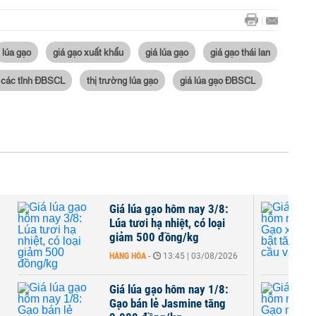
lúa gạo
giá gạo xuất khẩu
giá lúa gạo
giá gạo thái lan
ại các tỉnh ĐBSCL
thị trường lúa gạo
giá lúa gạo ĐBSCL
Giá lúa gạo hôm nay 3/8:
Lúa tươi hạ nhiệt, có loại
giảm 500 đồng/kg
HÀNG HÓA
-
13:45 | 03/08/2026
Giá lúa gạo hôm nay 1/8:
Gạo bán lẻ Jasmine tăng