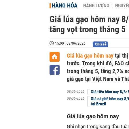
HÀNG HÓA
NĂNG LƯỢNG
NGUYÊN
Giá lúa gạo hôm nay 8/
tăng vọt trong tháng 5
15:00 | 08/06/2026
Chia sẻ
Giá lúa gạo hôm nay
tại th
trước. Trong khi đó, FAO c
trong tháng 5, tăng 2,7% s
giá gạo tại Việt Nam và Th
Giá tiêu hôm nay 8/6: 
08-06-2026
Giá cà phê hôm nay 8/6
08-06-2026
tại Brazil
Giá lúa gạo hôm nay
Ghi nhận trong sáng đầu tuần,