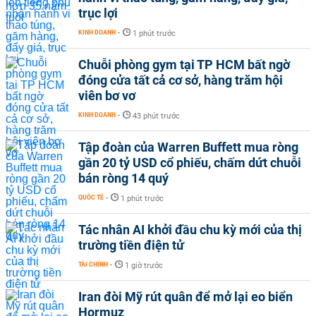
trục lợi
KINH DOANH
-
1 phút trước
Chuỗi phòng gym tại TP HCM bất ngờ
đóng cửa tất cả cơ sở, hàng trăm hội
viên bơ vơ
KINH DOANH
-
43 phút trước
Tập đoàn của Warren Buffett mua ròng
gần 20 tỷ USD cổ phiếu, chấm dứt chuỗi
bán ròng 14 quý
QUỐC TẾ
-
1 phút trước
Tác nhân AI khởi đầu chu kỳ mới của thị
trường tiền điện tử
TÀI CHÍNH
-
1 giờ trước
Iran đòi Mỹ rút quân để mở lại eo biển
Hormuz