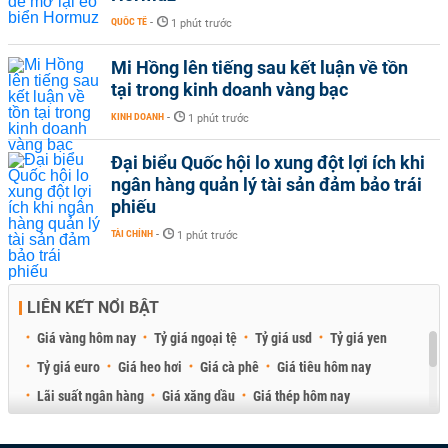
QUỐC TẾ
-
1 phút trước
Mi Hồng lên tiếng sau kết luận về tồn
tại trong kinh doanh vàng bạc
KINH DOANH
-
1 phút trước
Đại biểu Quốc hội lo xung đột lợi ích khi
ngân hàng quản lý tài sản đảm bảo trái
phiếu
TÀI CHÍNH
-
1 phút trước
LIÊN KẾT NỔI BẬT
Giá vàng hôm nay
Tỷ giá ngoại tệ
Tỷ giá usd
Tỷ giá yen
Tỷ giá euro
Giá heo hơi
Giá cà phê
Giá tiêu hôm nay
Lãi suất ngân hàng
Giá xăng dầu
Giá thép hôm nay
Giá sầu riêng
Giá thịt heo
Giá gạo
Giá cao su