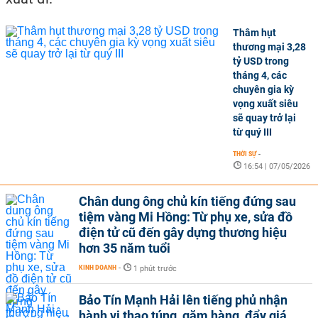
Thâm hụt
thương mại 3,28
tỷ USD trong
tháng 4, các
chuyên gia kỳ
vọng xuất siêu
sẽ quay trở lại
từ quý III
THỜI SỰ
-
16:54 | 07/05/2026
Chân dung ông chủ kín tiếng đứng sau
tiệm vàng Mi Hồng: Từ phụ xe, sửa đồ
điện tử cũ đến gây dựng thương hiệu
hơn 35 năm tuổi
KINH DOANH
-
1 phút trước
Bảo Tín Mạnh Hải lên tiếng phủ nhận
hành vi thao túng, găm hàng, đẩy giá,