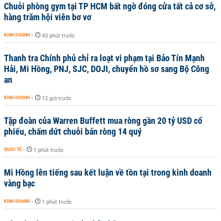
Chuỗi phòng gym tại TP HCM bất ngờ đóng cửa tất cả cơ sở,
hàng trăm hội viên bơ vơ
KINH DOANH
-
43 phút trước
Thanh tra Chính phủ chỉ ra loạt vi phạm tại Bảo Tín Mạnh
Hải, Mi Hồng, PNJ, SJC, DOJI, chuyển hồ sơ sang Bộ Công
an
KINH DOANH
-
12 giờ trước
Tập đoàn của Warren Buffett mua ròng gần 20 tỷ USD cổ
phiếu, chấm dứt chuỗi bán ròng 14 quý
QUỐC TẾ
-
1 phút trước
Mi Hồng lên tiếng sau kết luận về tồn tại trong kinh doanh
vàng bạc
KINH DOANH
-
1 phút trước