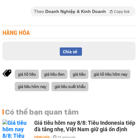
Theo
Doanh Nghiệp & Kinh Doanh
Copy link
HÀNG HÓA
Chia sẻ
giá hồ tiêu
giá tiêu đen
giá tiêu
giá hồ tiêu hôm nay
giá tiêu hôm nay
giá tiêu xuất khẩu
Có thể bạn quan tâm
Giá tiêu hôm nay 8/8: Tiêu Indonesia tiếp
đà tăng nhẹ, Việt Nam giữ giá ổn định
HÀNG HÓA
-
23 giờ trước