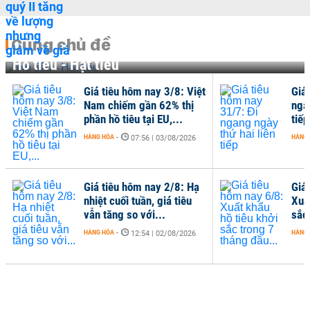
Cùng chủ đề
Hồ tiêu - Hạt tiêu
Giá tiêu hôm nay 3/8: Việt
Giá
Nam chiếm gần 62% thị
nga
phần hồ tiêu tại EU,...
tiếp
HÀNG HÓA
-
HÀNG
07:56 | 03/08/2026
Giá tiêu hôm nay 2/8: Hạ
Giá
nhiệt cuối tuần, giá tiêu
Xuấ
vẫn tăng so với...
sắc
HÀNG HÓA
-
HÀNG
12:54 | 02/08/2026