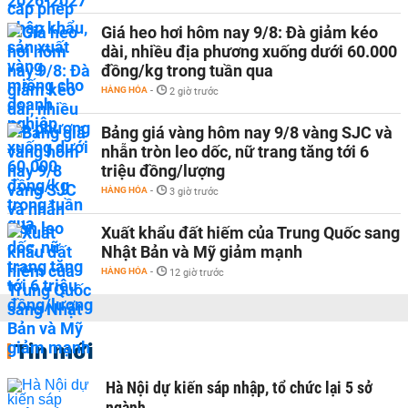
Giá heo hơi hôm nay 9/8: Đà giảm kéo
dài, nhiều địa phương xuống dưới 60.000
đồng/kg trong tuần qua
HÀNG HÓA
-
2 giờ trước
Bảng giá vàng hôm nay 9/8 vàng SJC và
nhẫn tròn leo dốc, nữ trang tăng tới 6
triệu đồng/lượng
HÀNG HÓA
-
3 giờ trước
Xuất khẩu đất hiếm của Trung Quốc sang
Nhật Bản và Mỹ giảm mạnh
HÀNG HÓA
-
12 giờ trước
Tin mới
Hà Nội dự kiến sáp nhập, tổ chức lại 5 sở
ngành