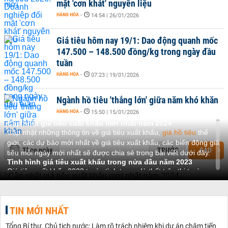
mặt 'cơn khát' nguyên liệu
HÀNG HÓA
-
14:54 | 26/01/2026
Giá tiêu hôm nay 19/1: Dao động quanh mốc
147.500 – 148.500 đồng/kg trong ngày đầu
tuần
HÀNG HÓA
-
07:23 | 19/01/2026
Ngành hồ tiêu 'thắng lớn' giữa năm khó khăn
HÀNG HÓA
-
15:50 | 15/01/2026
Cập nhật giá tiêu xuất khẩu mới nhất năm 2024
Cập nhật những thông tin về giá tiêu xuất khẩu,
giá hồ tiêu
thế
giới, các dự báo mới nhất về giá tiêu xuất khẩu, các biến động giá
Theo ngày
TRƯỚC
SAU
tiêu mỗi ngày mới nhất sẽ được chia sẻ trong bài viết dưới đây.
Tình hình giá tiêu xuất khẩu trong nửa đầu năm 2023
Giá tiêu xuất khẩu 2023 trước tình trạng dù thất trên thị trường
diễn biến giá tiêu trong quý 2 năm ngoái biến động theo chiều
hướng giảm Nguyên nhân do sản lượng lớn khiến xuất hiện tình
trạng dư cung bình quân 2 tháng ảnh đầu tháng 4 giá tiêu yêu
TIN MỚI NHẤT
giảm thêm khoảng 500 đến 1.000 đồng mỗi kg và hiện nay tháng
4 mức giá này vẫn đang được duy trì.
Tổng Bí thư, Chủ tịch nước: Làm rõ trách nhiệm khi dự án chậm tiến