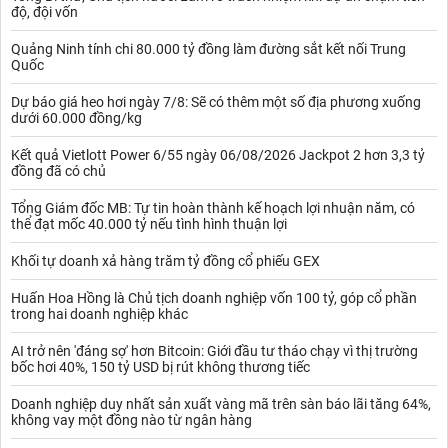
Theo số liệu thống kê từ Tổng cục Hải quan trong tháng 5, xuất
độ, đội vốn
khẩu hạt tiêu của Việt Nam đạt 22 nghìn tấn, trị giá 98,4 triệu
USD, giảm 11,3% về lượng và giảm 14% về trị giá so với hồi tháng
Quảng Ninh tính chi 80.000 tỷ đồng làm đường sắt kết nối Trung
Quốc
4.
Tính chung trong 5 tháng đầu năm, Việt Nam đạt 99,54 nghìn tấn
Dự báo giá heo hơi ngày 7/8: Sẽ có thêm một số địa phương xuống
trong xuất khẩu hạt tiêu, trị giá 460 triệu USD, giảm 18% về
dưới 60.000 đồng/kg
lượng, nhưng tăng 21,6% về trị giá so với cùng kỳ năm trước. Giá
xuất khẩu bình quân hạt tiêu của Việt Nam đạt mức 4.627
Kết quả Vietlott Power 6/55 ngày 06/08/2026 Jackpot 2 hơn 3,3 tỷ
USD/tấn, tăng 48% so với cùng kỳ năm ngoái.
đồng đã có chủ
Giá tiêu
xuất khẩu có xu hướng giảm là các hộ nông dân cũng
Tổng Giám đốc MB: Tự tin hoàn thành kế hoạch lợi nhuận năm, có
như các doanh nghiệp thu mua gặp một khó khăn lớn. Tuy nhiên
thể đạt mốc 40.000 tỷ nếu tình hình thuận lợi
tính đến nay Việt Nam vẫn được ghi nhận là một trong những
nước có sản lượng xuất khẩu tiêu lớn nhất thế giới.
Khối tự doanh xả hàng trăm tỷ đồng cổ phiếu GEX
Hiện tại, Trung Quốc đang dần mở cửa trở lại sau thời gian dài
phong tỏa nhiều thành phố lớn để chống dịch COVID-19. Điều
Huấn Hoa Hồng là Chủ tịch doanh nghiệp vốn 100 tỷ, góp cổ phần
này giúp nhu cầu tiêu và các mặt hàng khác tăng, kéo theo giá nội
trong hai doanh nghiệp khác
địa khởi sắc.
Thời điểm hiện tại Việt Nam có giá tiêu phụ thuộc phần lớn vào thị
AI trở nên 'đáng sợ' hơn Bitcoin: Giới đầu tư tháo chạy vì thị trường
bốc hơi 40%, 150 tỷ USD bị rút không thương tiếc
trường Trung Quốc khi mà các nhà nhập khẩu châu Âu và Mỹ đã
ký hợp đồng đến cuối năm nay. Doanh nghiệp đã dự trữ đủ lượng
Doanh nghiệp duy nhất sản xuất vàng mã trên sàn báo lãi tăng 64%,
hàng để sản xuất và xuất khẩu nên sức mua chậm và yếu hơn so
không vay một đồng nào từ ngân hàng
với diễn biến của thị trường. Thị phần tiêu Việt Nam tại Trung