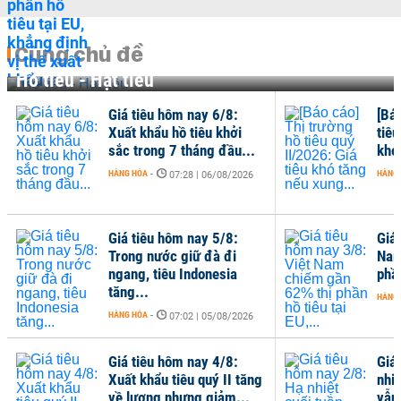
Cùng chủ đề
Hồ tiêu - Hạt tiêu
Giá tiêu hôm nay 6/8:
[Bá
Xuất khẩu hồ tiêu khởi
tiêu
sắc trong 7 tháng đầu...
khó
HÀNG HÓA
-
HÀNG
07:28 | 06/08/2026
Giá tiêu hôm nay 5/8:
Giá
Trong nước giữ đà đi
Nam
ngang, tiêu Indonesia
phần
tăng...
HÀNG
HÀNG HÓA
-
07:02 | 05/08/2026
Giá tiêu hôm nay 4/8:
Giá
Xuất khẩu tiêu quý II tăng
nhiệ
về lượng nhưng giảm...
vẫn 