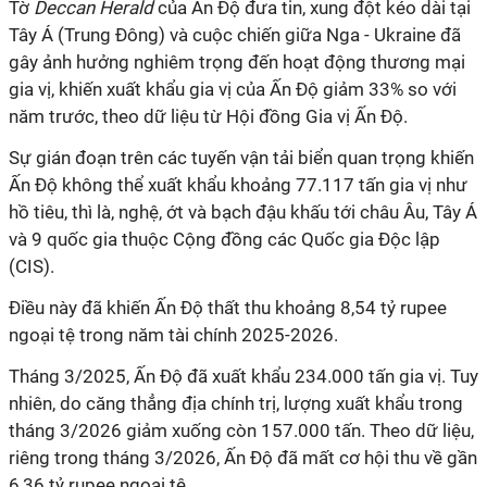
Tờ
Deccan Herald
của Ấn Độ đưa tin, xung đột kéo dài tại
Tây Á (Trung Đông) và cuộc chiến giữa Nga - Ukraine đã
gây ảnh hưởng nghiêm trọng đến hoạt động thương mại
gia vị, khiến xuất khẩu gia vị của Ấn Độ giảm 33% so với
năm trước, theo dữ liệu từ Hội đồng Gia vị Ấn Độ.
Sự gián đoạn trên các tuyến vận tải biển quan trọng khiến
Ấn Độ không thể xuất khẩu khoảng 77.117 tấn gia vị như
hồ tiêu, thì là, nghệ, ớt và bạch đậu khấu tới châu Âu, Tây Á
và 9 quốc gia thuộc Cộng đồng các Quốc gia Độc lập
(CIS).
Điều này đã khiến Ấn Độ thất thu khoảng 8,54 tỷ rupee
ngoại tệ trong năm tài chính 2025-2026.
Tháng 3/2025, Ấn Độ đã xuất khẩu 234.000 tấn gia vị. Tuy
nhiên, do căng thẳng địa chính trị, lượng xuất khẩu trong
tháng 3/2026 giảm xuống còn 157.000 tấn. Theo dữ liệu,
riêng trong tháng 3/2026, Ấn Độ đã mất cơ hội thu về gần
6,36 tỷ rupee ngoại tệ.