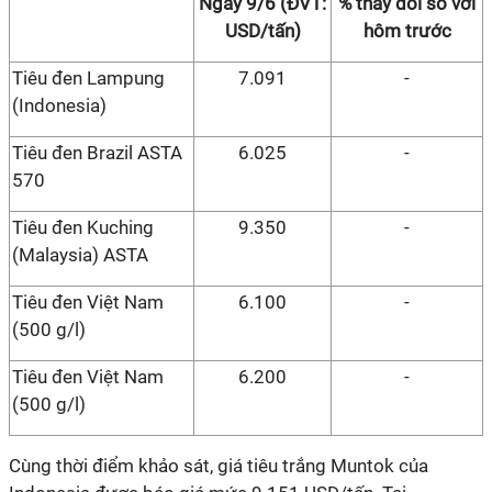
Ngày 9/6 (ĐVT:
% thay đổi so với
USD/tấn)
hôm trước
Tiêu đen Lampung
7.091
-
(Indonesia)
Tiêu đen Brazil ASTA
6.025
-
570
Tiêu đen Kuching
9.350
-
(Malaysia) ASTA
Tiêu đen Việt Nam
6.100
-
(500 g/l)
Tiêu đen Việt Nam
6.200
-
(500 g/l)
Cùng thời điểm khảo sát, giá tiêu trắng Muntok của