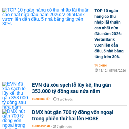
TOP 10 ngân
hàng có thu
nhập lãi thuần
cao nhất nửa
đầu năm 2026:
VietinBank
vươn lên dẫn
đầu, 5 nhà băng
tăng trên 30%
TÀI CHÍNH
-
15:12 | 05/08/2026
EVN đã xóa sạch lỗ lũy kế, thu gần
353.000 tỷ đồng sau nửa năm
DOANH NGHIỆP
-
3 giờ trước
DMX hút gần 700 tỷ đồng vốn ngoại
trong phiên thứ hai lên HOSE
CHỨNG KHOÁN
-
7 giờ trước