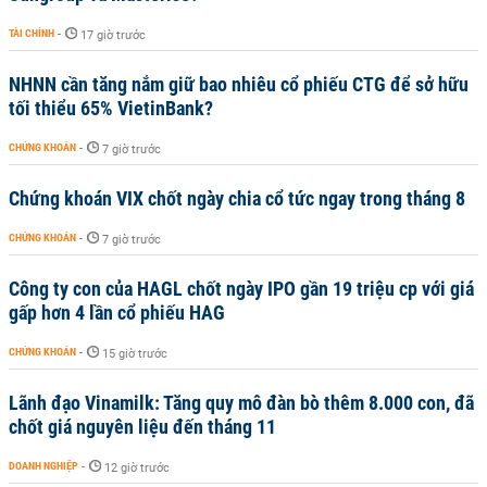
TÀI CHÍNH
-
17 giờ trước
NHNN cần tăng nắm giữ bao nhiêu cổ phiếu CTG để sở hữu
tối thiểu 65% VietinBank?
CHỨNG KHOÁN
-
7 giờ trước
Chứng khoán VIX chốt ngày chia cổ tức ngay trong tháng 8
CHỨNG KHOÁN
-
7 giờ trước
Công ty con của HAGL chốt ngày IPO gần 19 triệu cp với giá
gấp hơn 4 lần cổ phiếu HAG
CHỨNG KHOÁN
-
15 giờ trước
Lãnh đạo Vinamilk: Tăng quy mô đàn bò thêm 8.000 con, đã
chốt giá nguyên liệu đến tháng 11
DOANH NGHIỆP
-
12 giờ trước