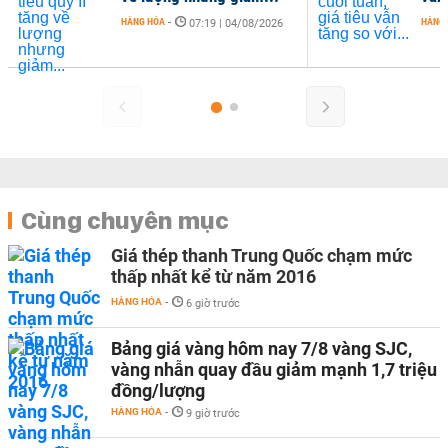
HÀNG HÓA
-
HÀNG
07:19 | 04/08/2026
Cùng chuyên mục
Giá thép thanh Trung Quốc chạm mức
thấp nhất kể từ năm 2016
HÀNG HÓA
-
6 giờ trước
Bảng giá vàng hôm nay 7/8 vàng SJC,
vàng nhẫn quay đầu giảm mạnh 1,7 triệu
đồng/lượng
HÀNG HÓA
-
9 giờ trước