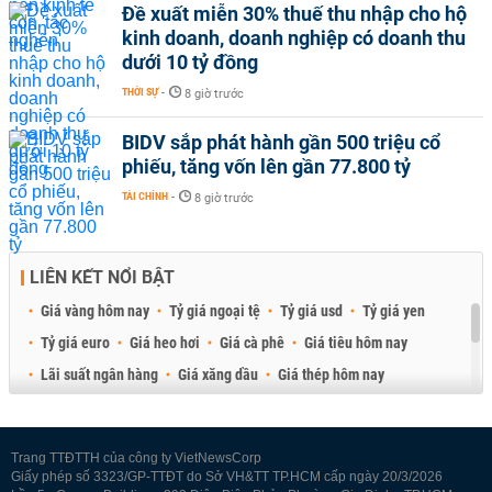
Đề xuất miễn 30% thuế thu nhập cho hộ
kinh doanh, doanh nghiệp có doanh thu
dưới 10 tỷ đồng
THỜI SỰ
-
8 giờ trước
BIDV sắp phát hành gần 500 triệu cổ
phiếu, tăng vốn lên gần 77.800 tỷ
TÀI CHÍNH
-
8 giờ trước
LIÊN KẾT NỔI BẬT
Giá vàng hôm nay
Tỷ giá ngoại tệ
Tỷ giá usd
Tỷ giá yen
Tỷ giá euro
Giá heo hơi
Giá cà phê
Giá tiêu hôm nay
Lãi suất ngân hàng
Giá xăng dầu
Giá thép hôm nay
Giá sầu riêng
Giá thịt heo
Giá gạo
Giá cao su
Best Retail Brokers
Diễn đàn đầu tư Việt Nam 2026
Trang TTĐTTH của công ty VietNewsCorp
Giấy phép số 3323/GP-TTĐT do Sở VH&TT TP.HCM cấp ngày 20/3/2026