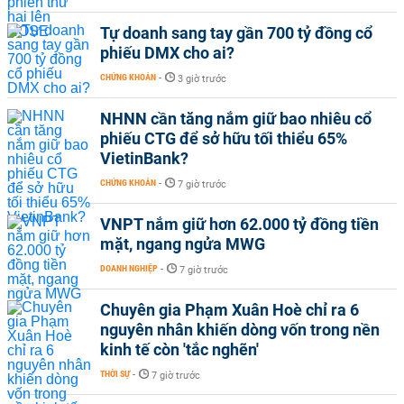
Tự doanh sang tay gần 700 tỷ đồng cổ
phiếu DMX cho ai?
CHỨNG KHOÁN
-
3 giờ trước
NHNN cần tăng nắm giữ bao nhiêu cổ
phiếu CTG để sở hữu tối thiểu 65%
VietinBank?
CHỨNG KHOÁN
-
7 giờ trước
VNPT nắm giữ hơn 62.000 tỷ đồng tiền
mặt, ngang ngửa MWG
DOANH NGHIỆP
-
7 giờ trước
Chuyên gia Phạm Xuân Hoè chỉ ra 6
nguyên nhân khiến dòng vốn trong nền
kinh tế còn 'tắc nghẽn'
THỜI SỰ
-
7 giờ trước