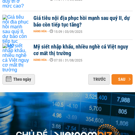
Giá tiêu nội địa phục hồi mạnh sau quý II, dự
báo còn tiếp tục tăng?
HÀNG HÓA
-
15:09 | 03/09/2025
Mỹ siết nhập khẩu, nhiều nghề cá Việt nguy
cơ mất thị trường
HÀNG HÓA
-
07:55 | 31/08/2025
Theo ngày
TRƯỚC
SAU