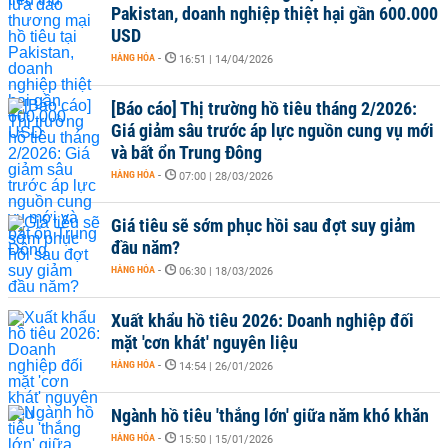
Pakistan, doanh nghiệp thiệt hại gần 600.000
USD
HÀNG HÓA
-
16:51 | 14/04/2026
[Báo cáo] Thị trường hồ tiêu tháng 2/2026:
Giá giảm sâu trước áp lực nguồn cung vụ mới
và bất ổn Trung Đông
HÀNG HÓA
-
07:00 | 28/03/2026
Giá tiêu sẽ sớm phục hồi sau đợt suy giảm
đầu năm?
HÀNG HÓA
-
06:30 | 18/03/2026
Xuất khẩu hồ tiêu 2026: Doanh nghiệp đối
mặt 'cơn khát' nguyên liệu
HÀNG HÓA
-
14:54 | 26/01/2026
Ngành hồ tiêu 'thắng lớn' giữa năm khó khăn
HÀNG HÓA
-
15:50 | 15/01/2026