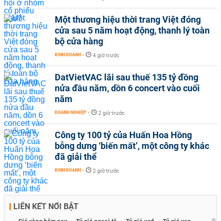
Một thương hiệu thời trang Việt đóng
cửa sau 5 năm hoạt động, thanh lý toàn
bộ cửa hàng
KINH DOANH
-
4 giờ trước
DatVietVAC lãi sau thuế 135 tỷ đồng
nửa đầu năm, dồn 6 concert vào cuối
năm
DOANH NGHIỆP
-
2 giờ trước
Công ty 100 tỷ của Huấn Hoa Hồng
bỗng dưng ‘biến mất’, một công ty khác
đã giải thể
KINH DOANH
-
2 giờ trước
LIÊN KẾT NỔI BẬT