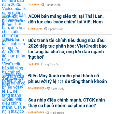
TÀI CHÍNH
-
1 phút trước
AEON bán mảng siêu thị tại Thái Lan,
dồn lực cho ‘cuộc chiến’ tại Việt Nam
KINH DOANH
-
1 phút trước
Bức tranh tài chính tiêu dùng nửa đầu
2026 tiếp tục phân hóa: VietCredit báo
lãi tăng ba chữ số, ông lớn đầu ngành
'hụt hơi'
TÀI CHÍNH
-
4 giờ trước
Điện Máy Xanh muốn phát hành cổ
phiếu với tỷ lệ 1:1 để tăng thanh khoản
DOANH NGHIỆP
-
4 giờ trước
Sau nhịp điều chỉnh mạnh, CTCK nhìn
thấy cơ hội ở nhóm cổ phiếu nào?
CHỨNG KHOÁN
-
4 giờ trước