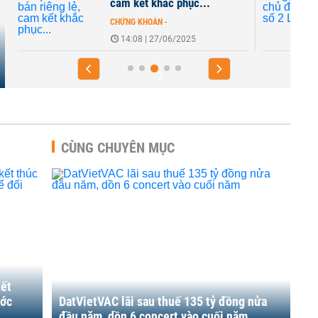
cam kết khắc phục...
CHỨNG KHOÁN
-
14:08 | 27/06/2025
CÙNG CHUYÊN MỤC
kết
ước
DatVietVAC lãi sau thuế 135 tỷ đồng nửa
đầu năm, dồn 6 concert vào cuối năm