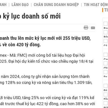
OANH
LÃNH ĐẠO
CHÂN DUNG DOANH NGHIỆP
TIN HOẠT ĐỘN
T
p kỷ lục doanh số mới
oanh thu lên mức kỷ lục mới với 255 triệu USD,
% về còn 420 tỷ đồng.
x - Mã: FMC) mới công bố tài liệu họp Đại hội
25. Đại hội dự kiến tổ chức vào chiều ngày 18/4 tại
 năm 2024, công ty ghi nhận sản lượng tôm thành
ng 128% so cùng kỳ và nông sản tiêu thụ 1.309 tấn,
8 triệu USD, tăng 25% so với cùng kỳ và đạt 119% kế
ất trước thuế kỷ lục 422 tỷ đồng, cao hơn 38% so với