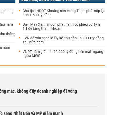
ống phong
Chủ tịch HĐQT Khoáng sản Hưng Thịnh phải nộp lại
hơn 1.500 tỷ đồng
 đầu năm
Điện Máy Xanh muốn phát hành cổ phiếu với tỷ lệ
1:1 để tăng thanh khoản
 thu tháng
EVN đã xóa sạch lỗ lũy kế, thu gần 353.000 tỷ đồng
sau nửa năm
ầu năm
VNPT nắm giữ hơn 62.000 tỷ đồng tiền mặt, ngang
ngửa MWG
ướng mắc, không đẩy doanh nghiệp đi vòng
ốc sang Nhật Bản và Mỹ giảm mạnh