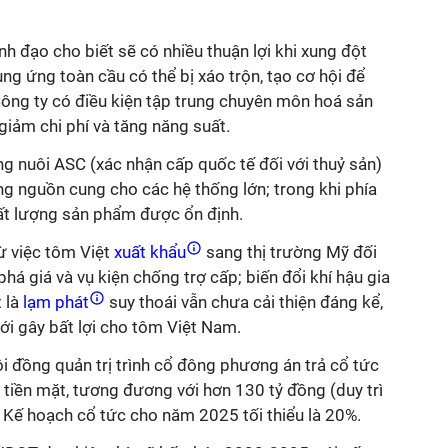
nh đạo cho biết sẽ có nhiều thuận lợi khi xung đột
ng ứng toàn cầu có thể bị xáo trộn, tạo cơ hội để
ông ty có điều kiện tập trung chuyên môn hoá sản
iảm chi phí và tăng năng suất.
g nuôi ASC (xác nhận cấp quốc tế đối với thuỷ sản)
ứng nguồn cung cho các hệ thống lớn; trong khi phía
hất lượng sản phẩm được ổn định.
ừ việc tôm Việt
xuất khẩu
sang thị trường Mỹ đối
há giá và vụ kiện chống trợ cấp; biến đổi khí hậu gia
 là
lạm phát
suy thoái vẫn chưa cải thiện đáng kể,
iới gây bất lợi cho tôm Việt Nam.
ội đồng quản trị trình cổ đông phương án trả cổ tức
tiền mặt, tương đương với hơn 130 tỷ đồng (duy trì
). Kế hoạch cổ tức cho năm 2025 tối thiểu là 20%.