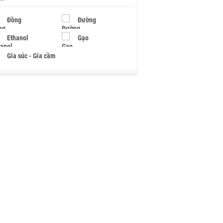
Đồng
Đường
Ethanol
Gạo
Gia súc - Gia cầm
Giấy
Gỗ
Hạt điều
Hồ tiêu - Hạt tiêu
Khí đốt
Kim loại khác
Mắc ca
Muối
Ngũ cốc
Nhựa - Hạt nhựa
Palladium
Phân bón