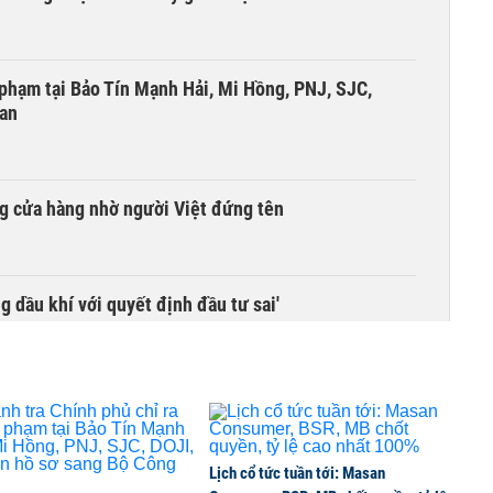
i phạm tại Bảo Tín Mạnh Hải, Mi Hồng, PNJ, SJC,
 an
g cửa hàng nhờ người Việt đứng tên
g dầu khí với quyết định đầu tư sai'
 độ hai dự án giao thông trọng điểm phía Nam Thủ đô
Lịch cổ tức tuần tới: Masan