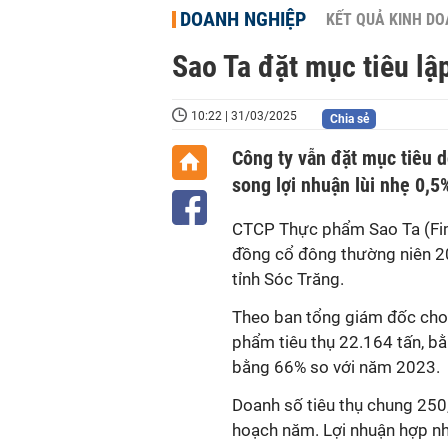
DOANH NGHIỆP
KẾT QUẢ KINH D
Sao Ta đặt mục tiêu lậ
10:22 | 31/03/2025
Chia sẻ
Công ty vẫn đặt mục tiêu d
song lợi nhuận lùi nhẹ 0,5
CTCP Thực phẩm Sao Ta (Fime
đồng cổ đông thường niên 20
tỉnh Sóc Trăng.
Theo ban tổng giám đốc cho
phẩm tiêu thụ 22.164 tấn, bằ
bằng 66% so với năm 2023.
Doanh số tiêu thụ chung 250,
hoạch năm. Lợi nhuận hợp nh