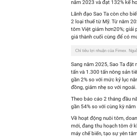
năm 2023 và đạt 132% kế h
Lãnh đạo Sao Ta còn cho biế
2 loại thuế từ Mỹ. Từ năm 2
tôm Việt giảm hơn20%; giải 
giá thành cuối cùng để có mứ
Chỉ tiêu lợi nhuận của Fimex. Ngu
Sang năm 2025, Sao Ta đặt m
tấn và 1.300 tấn nông sản ti
gần 2% so với mức kỷ lục năm
đồng, giảm nhẹ so với ngoái
Theo báo cáo 2 tháng đầu nă
gần 54% so với cùng kỳ năm
Về hoạt động nuôi tôm, doanh
mới, đang thu hoạch tôm ở k
máy chế biến, tạo sự yên tâm