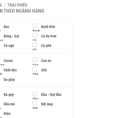
G
TRÁI PHIẾU
IN THEO NGÀNH HÀNG
Bạc
Bạch Kim
Bông - Sợi
Cá da trơn
Cá ngừ
Cà phê
Cacao
Cao su
Chất dẻo
Chè
Da giày
Đá quý
Dầu - Hạt dầu
Dầu mỏ
Dệt may
Điện