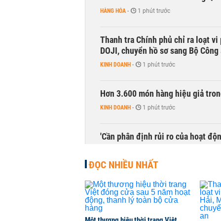
HÀNG HÓA
-
1 phút trước
Thanh tra Chính phủ chỉ ra loạt v
DOJI, chuyển hồ sơ sang Bộ Công
KINH DOANH
-
1 phút trước
Hơn 3.600 món hàng hiệu giả tron
KINH DOANH
-
1 phút trước
'Cần phân định rủi ro của hoạt độn
THỜI SỰ
-
1 phút trước
ĐỌC NHIỀU NHẤT
Bí thư Thành ủy Hà Nội thúc tiến
THỜI SỰ
-
1 phút trước
Một thương hiệu thời trang Việt