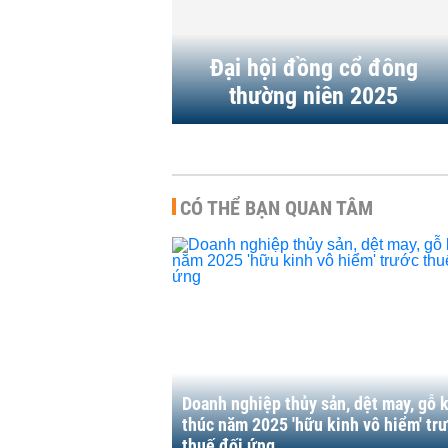
gì?
DOANH NGHIỆP
-
7/2025
10:45 | 28/06/2025
Đại hội đồng cổ đông
thường niên 2025
CÓ THỂ BẠN QUAN TÂM
Doanh nghiệp thủy sản, dệt may, gỗ 
thúc năm 2025 'hữu kinh vô hiểm' tr
thuế đối ứng