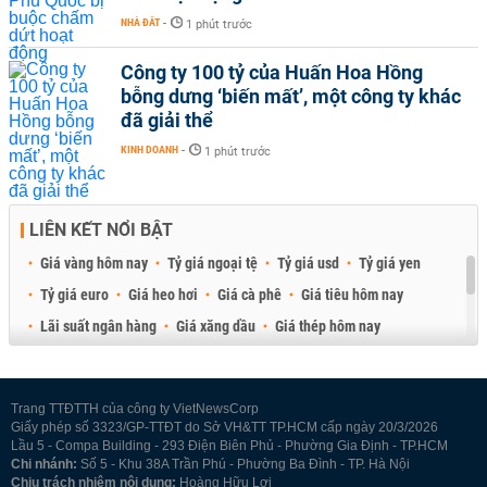
NHÀ ĐẤT
-
1 phút trước
Công ty 100 tỷ của Huấn Hoa Hồng
bỗng dưng ‘biến mất’, một công ty khác
đã giải thể
KINH DOANH
-
1 phút trước
LIÊN KẾT NỔI BẬT
Giá vàng hôm nay
Tỷ giá ngoại tệ
Tỷ giá usd
Tỷ giá yen
Tỷ giá euro
Giá heo hơi
Giá cà phê
Giá tiêu hôm nay
Lãi suất ngân hàng
Giá xăng dầu
Giá thép hôm nay
Giá sầu riêng
Giá thịt heo
Giá gạo
Giá cao su
Best Retail Brokers
Diễn đàn đầu tư Việt Nam 2026
Trang TTĐTTH của công ty VietNewsCorp
Giấy phép số 3323/GP-TTĐT do Sở VH&TT TP.HCM cấp ngày 20/3/2026
Lầu 5 - Compa Building - 293 Điện Biên Phủ - Phường Gia Định - TP.HCM
Chi nhánh:
Số 5 - Khu 38A Trần Phú - Phường Ba Đình - TP. Hà Nội
Chịu trách nhiệm nội dung:
Hoàng Hữu Lợi