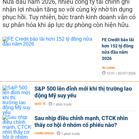
Nửa đầu năm 2026, nhiều công ty tài chính ghi
nhận lợi nhuận tăng so với cùng kỳ nhờ tín dụng
phục hồi. Tuy nhiên, bức tranh kinh doanh vẫn có
sự phân hóa khi áp lực dự phòng còn hiện hữu.
FE Credit báo lãi
hơn 152 tỷ đồng
nửa đầu năm
2026
TÀI CHÍNH
-
15:01 | 20/07/2026
S&P 500 lên đỉnh mới khi thị trường lao
động Mỹ suy yếu
QUỐC TẾ
-
1 phút trước
Sau nhịp điều chỉnh mạnh, CTCK nhìn
thấy cơ hội ở nhóm cổ phiếu nào?
CHỨNG KHOÁN
-
1 phút trước