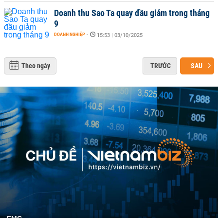
Doanh thu Sao Ta quay đầu giảm trong tháng
9
DOANH NGHIỆP
-
15:53 | 03/10/2025
Theo ngày
TRƯỚC
SAU