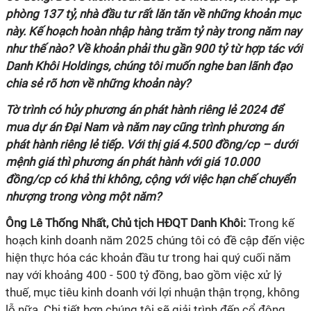
phòng 137 tỷ, nhà đầu tư rất lăn tăn về những khoản mục
này. Kế hoạch hoàn nhập hàng trăm tỷ này trong năm nay
như thế nào? Về khoản phải thu gần 900 tỷ từ hợp tác với
Danh Khôi Holdings, chúng tôi muốn nghe ban lãnh đạo
chia sẻ rõ hơn về những khoản này?
Tờ trình có hủy phương án phát hành riêng lẻ 2024 để
mua dự án Đại Nam và năm nay cũng trình phương án
phát hành riêng lẻ tiếp. Với thị giá 4.500 đồng/cp – dưới
mệnh giá thì phương án phát hành với giá 10.000
đồng/cp có khả thi không, cộng với việc hạn chế chuyển
nhượng trong vòng một năm?
Ông Lê Thống Nhất, Chủ tịch HĐQT Danh Khôi:
Trong kế
hoạch kinh doanh năm 2025 chúng tôi có đề cập đến việc
hiện thực hóa các khoản đầu tư trong hai quý cuối năm
nay với khoảng 400 - 500 tỷ đồng, bao gồm việc xử lý
thuế, mục tiêu kinh doanh với lợi nhuận thận trọng, không
lỗ nữa. Chi tiết hơn chúng tôi sẽ giải trình đến cổ đông