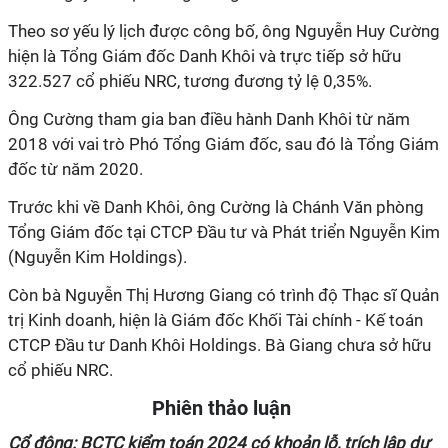
Theo sơ yếu lý lịch
được công bố
, ông
Nguyễn Huy
Cường
hiện là Tổng Giám đốc
Danh Khôi
và trực tiếp sở hữu
322
.
527 c
ổ phiếu NRC,
tương đương tỷ lệ 0
,
35%.
Ông
Cường
tham gia
ban điều hành Danh Khôi
từ năm
2018 với vai trò Phó Tổng Giám đốc, sau đó
là
Tổng Giám
đốc từ năm 2020.
Trước khi
về Danh Khôi
, ông
Cường
là Chánh Văn phòng
Tổng Giám đốc tại CTCP Đầu tư và Phát triển Nguyễn Kim
(Nguyễn Kim Holdings).
Còn bà Nguyễn Thị Hương
Giang có trình độ Thạc sĩ Quản
trị Kinh doanh, hiện là Giám đốc Khối Tài chính - Kế toán
CTCP Đầu tư Danh Khôi Holdings. Bà Giang
chưa
sở hữu
cổ phiếu NRC.
Phiên thảo luận
Cổ đông: BCTC kiểm toán 2024 có khoản lỗ, trích lập dự