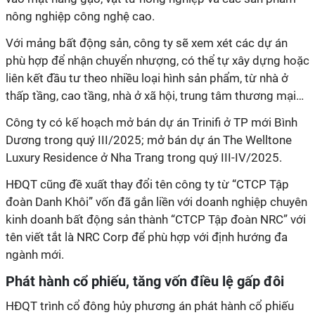
nông nghiệp công nghệ cao.
Với mảng bất động sản, công ty sẽ xem xét các dự án
phù hợp để nhận chuyển nhượng, có thể tự xây dựng hoặc
liên kết đầu tư theo nhiều loại hình sản phẩm, từ nhà ở
thấp tầng, cao tầng, nhà ở xã hội, trung tâm thương mại…
Công ty có kế hoạch mở bán dự án Trinifi ở TP mới Bình
Dương trong quý III/2025; mở bán dự án The Welltone
Luxury Residence ở Nha Trang trong quý III-IV/2025.
HĐQT
cũng
đề xuất thay đổi tên
c
ông ty từ “CTCP Tập
đoàn Danh Khôi”
vốn đã gắn liền
với doanh nghiệp chuyên
kinh doanh bất động sản
thành “CTCP Tập đoàn NRC” với
tên viết tắt là NRC Corp
để phù hợp với
định hướng đa
ngành mới.
Phát hành cổ phiếu, tăng vốn điều lệ gấp đôi
HĐQT
trình cổ đông
hủy phương án phát hành cổ phiếu