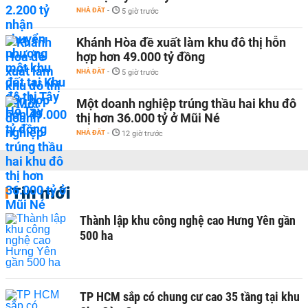
NHÀ ĐẤT
-
5 giờ trước
Khánh Hòa đề xuất làm khu đô thị hỗn
hợp hơn 49.000 tỷ đồng
NHÀ ĐẤT
-
5 giờ trước
Một doanh nghiệp trúng thầu hai khu đô
thị hơn 36.000 tỷ ở Mũi Né
NHÀ ĐẤT
-
12 giờ trước
Tin mới
Thành lập khu công nghệ cao Hưng Yên gần
500 ha
TP HCM sắp có chung cư cao 35 tầng tại khu