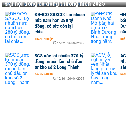
Đại hội đồng cổ đông thường niên 2025
ĐHĐCĐ SASCO: Lợi nhuận
ĐHĐ
nửa năm hơn 280 tỷ
bán
đồng, cổ tức còn lại
Dươ
chia...
năm
DOANH NGHIỆP
-
NHÀ Đ
16:32 | 26/06/2025
SCS ước lợi nhuận 370 tỷ
ACV 
đồng, muốn làm chủ đầu
Nhật
tư kho số 2 Long Thành
sản
DOANH NGHIỆP
-
DOANH
12:16 | 26/06/2025