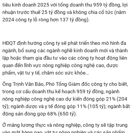
tiêu kinh doanh 2025 với
tổng doanh thu
959 tỷ đồng,
l
ợi
nhuận
trước thuế 25 tỷ đồng
và không chia cổ tức (năm
2024 công ty
lỗ ròng hơn 137 tỷ
đồng).
HĐQT định hướng công ty sẽ phát triển theo mô hình đa
ngành, bổ sung các ngành nghề
kinh doanh mới
và thành
lập hoặc tham gia đầu tư vào các công ty hoạt động
liên
quan đến lĩnh vực
nông nghiệp công nghệ cao, dược
phẩm, vật tư y tế
,
chăm sóc sức khỏe…
Ông Trịnh Văn Bảo, Phó Tổng Giám đốc công ty cho biết,
trong cơ cấu doanh thu kế hoạch 959 tỷ đồng, ngành
nông nghiệp công nghệ cao dự kiến đóng góp 21% (204
tỷ); ngành dược và y tế đóng góp 11% (105 tỷ); ngành bất
động sản đóng góp 68% (650 tỷ).
Ở mảng lương thực và nông nghiệp, công ty sẽ tập trung
vào mặt hàng gạo, vật tư nông nghiệp và các sản phẩm