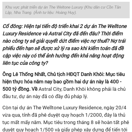
Khu vực phát triển dự án The Weltone Luxury
(Khu dân cư Cồn Tân
Lập, Nha Trang. (Ảnh tư liệu:
Hoàng Huy
).
Cổ đông: Hiện tại tiến độ triển khai 2 dự án The Welltone
Luxury Residence và Astral City đã đến đâu? Thời điểm
nào công ty sẽ giải quyết dứt điểm việc nợ thuế? Nợ trái
phiếu đến hạn sẽ được xử lý ra sao khi kiểm toán đã đề
cập việc này có thể ảnh hưởng đến khả năng hoạt động
liên tục của công ty?
Ông Lê Thống Nhất, Chủ tịch HĐQT Danh Khôi: Mục tiêu
hiện thực hóa năm nay bao gồm hai dự án này là 400 -
500 tỷ đồng. Về
Astral City, Danh Khôi không phải là chủ
đầu tư, dự án này đã có đầy đủ pháp lý.
Còn tại dự án The Welltone Luxury Residence, ngày 20/4
vừa qua, tỉnh đã phê duyệt quy hoạch 1/2000, đây là thủ
tục mất mấy năm. Mục tiêu trong tháng 8 sẽ hoàn tất phê
duyệt quy hoạch 1/500 và giấy phép xây dựng để tiến tới