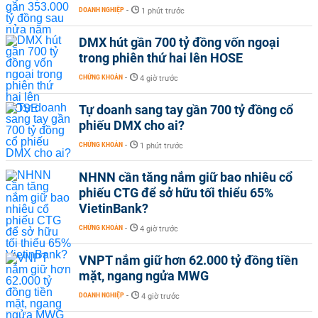
DOANH NGHIỆP
-
1 phút trước
DMX hút gần 700 tỷ đồng vốn ngoại
trong phiên thứ hai lên HOSE
CHỨNG KHOÁN
-
4 giờ trước
Tự doanh sang tay gần 700 tỷ đồng cổ
phiếu DMX cho ai?
CHỨNG KHOÁN
-
1 phút trước
NHNN cần tăng nắm giữ bao nhiêu cổ
phiếu CTG để sở hữu tối thiểu 65%
VietinBank?
CHỨNG KHOÁN
-
4 giờ trước
VNPT nắm giữ hơn 62.000 tỷ đồng tiền
mặt, ngang ngửa MWG
DOANH NGHIỆP
-
4 giờ trước