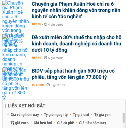
Chuyên gia Phạm Xuân Hoè chỉ ra 6
nguyên nhân khiến dòng vốn trong nền
kinh tế còn 'tắc nghẽn'
THỜI SỰ
-
4 giờ trước
Đề xuất miễn 30% thuế thu nhập cho hộ
kinh doanh, doanh nghiệp có doanh thu
dưới 10 tỷ đồng
THỜI SỰ
-
5 giờ trước
BIDV sắp phát hành gần 500 triệu cổ
phiếu, tăng vốn lên gần 77.800 tỷ
TÀI CHÍNH
-
5 giờ trước
LIÊN KẾT NỔI BẬT
Giá vàng hôm nay
Tỷ giá ngoại tệ
Tỷ giá usd
Tỷ giá yen
Tỷ giá euro
Giá heo hơi
Giá cà phê
Giá tiêu hôm nay