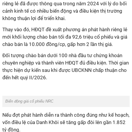
riêng lẻ đã được thông qua trong năm 2024 với lý do bối
cảnh kinh tế có nhiều biến động
và
điều kiện thị trường
không thuận lợi để triển khai.
Thay vào đó, HĐQT đề xuất phương án phát hành riêng lẻ
mới khối lượng chào bán
tối đa
92,6
triệu c
ổ phiếu và
giá
chào bán
là
10
.
000 đồng/cp, gấp hơn 2 lần thị giá.
Đối tượng chào bán
dưới 100
nhà đầu tư chứng khoán
chuyên nghiệp và thành viên HĐQT đủ điều kiện.
Thời gian
thực hiện dự kiến sau khi được UBCKNN chấp thuận cho
đến hết quý II/2026.
Biến động giá cổ phiếu NRC
Nếu
đợt phát hành diễn ra thành công đúng như kế hoạch,
vốn điều lệ của Danh Khôi sẽ tăng gấp đôi lên gần 1.852
tỷ đồng.