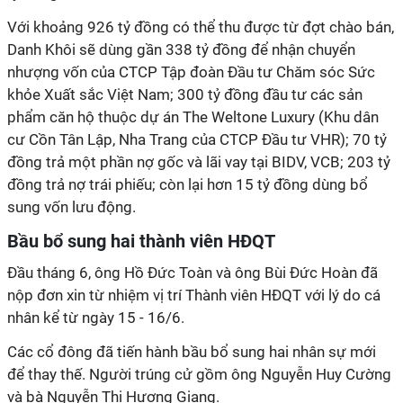
Với
khoảng 926 tỷ đồng có thể thu được từ đợt chào bán,
Danh Khôi sẽ
dùng gần 338 tỷ đồng để nhận chuyển
nhượng
vốn
của CTCP Tập đoàn Đầu tư Chăm sóc Sức
khỏe Xuất sắc Việt Nam; 300 tỷ đồng đầu tư
các sản
phẩm
căn hộ thuộc dự án The Weltone Luxury
(Khu dân
cư Cồn Tân Lập, Nha Trang của CTCP Đầu tư VHR)
; 70 tỷ
đồng trả một phần nợ
gốc và lãi vay tại BIDV, VCB;
203 tỷ
đồng trả nợ trái phiếu; còn lại hơn 15 tỷ đồng dùng bổ
sung vốn lưu động.
Bầu bổ sung hai thành viên
HĐQT
Đầu tháng 6
, ông Hồ Đức Toàn
và
ông Bùi Đức Hoàn
đã
nộp đơn xin từ nhiệm
vị trí
Thành viên HĐQT với lý do cá
nhân kể từ ngày 15 - 16/6.
Các cổ đông đã tiến hành
bầu bổ sung
hai nhân sự mới
để thay thế
.
Người trúng cử gồm
ông Nguyễn Huy Cường
và bà Nguyễn Thị Hương Giang.