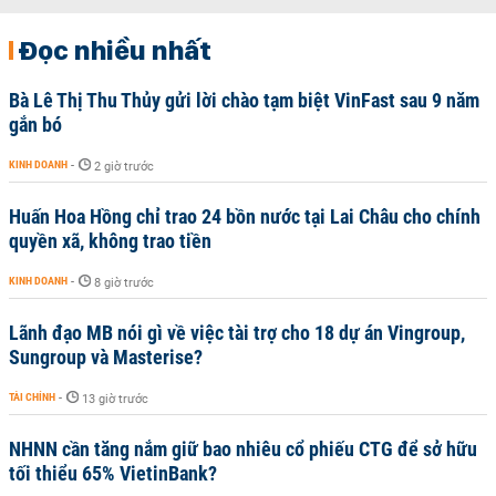
Đọc nhiều nhất
Bà Lê Thị Thu Thủy gửi lời chào tạm biệt VinFast sau 9 năm
gắn bó
KINH DOANH
-
2 giờ trước
Huấn Hoa Hồng chỉ trao 24 bồn nước tại Lai Châu cho chính
quyền xã, không trao tiền
KINH DOANH
-
8 giờ trước
Lãnh đạo MB nói gì về việc tài trợ cho 18 dự án Vingroup,
Sungroup và Masterise?
TÀI CHÍNH
-
13 giờ trước
NHNN cần tăng nắm giữ bao nhiêu cổ phiếu CTG để sở hữu
tối thiểu 65% VietinBank?