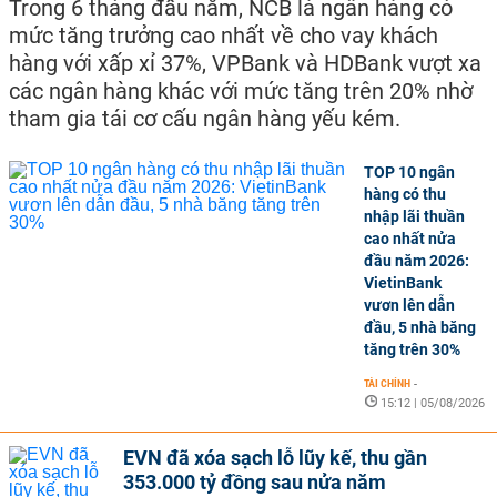
Trong 6 tháng đầu năm, NCB là ngân hàng có
mức tăng trưởng cao nhất về cho vay khách
hàng với xấp xỉ 37%, VPBank và HDBank vượt xa
các ngân hàng khác với mức tăng trên 20% nhờ
tham gia tái cơ cấu ngân hàng yếu kém.
TOP 10 ngân
hàng có thu
nhập lãi thuần
cao nhất nửa
đầu năm 2026:
VietinBank
vươn lên dẫn
đầu, 5 nhà băng
tăng trên 30%
TÀI CHÍNH
-
15:12 | 05/08/2026
EVN đã xóa sạch lỗ lũy kế, thu gần
353.000 tỷ đồng sau nửa năm