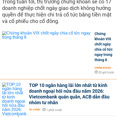
Trong tuần tới, thị trường chứng khoán sẽ có 17
doanh nghiệp chốt ngày giao dịch không hưởng
quyền để thực hiện chi trả cổ tức bằng tiền mặt
và cổ phiếu cho cổ đông.
Chứng
khoán VIX
chốt ngày
chia cổ tức
ngay trong
tháng 8
CHỨNG KHOÁN
-
20 giờ trước
TOP 10 ngân hàng lãi lớn nhất từ kinh
doanh ngoại hối nửa đầu năm 2026:
Vietcombank quán quân, ACB dẫn đầu
nhóm tư nhân
TÀI CHÍNH
-
1 phút trước