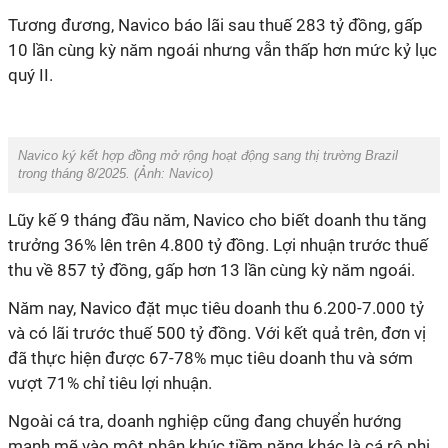
Tương đương, Navico báo lãi sau thuế 283 tỷ đồng, gấp
10 lần cùng kỳ năm ngoái nhưng vẫn thấp hơn mức kỷ lục
quý II.
Navico ký kết hợp đồng mở rộng hoạt động sang thị trường Brazil
trong tháng 8/2025. (Ảnh:
Navico
)
Lũy kế 9 tháng đầu năm, Navico cho biết doanh thu tăng
trưởng 36% lên trên 4.800 tỷ đồng. Lợi nhuận trước thuế
thu về 857 tỷ đồng, gấp hơn 13 lần cùng kỳ năm ngoái.
Năm nay, Navico đặt mục tiêu doanh thu 6.200-7.000 tỷ
và có lãi trước thuế 500 tỷ đồng. Với kết quả trên, đơn vị
đã thực hiện được 67-78% mục tiêu doanh thu và sớm
vượt 71% chỉ tiêu lợi nhuận.
Ngoài cá tra, doanh nghiệp cũng đang chuyển hướng
mạnh mẽ vào một phân khúc tiềm năng khác là cá rô phi.