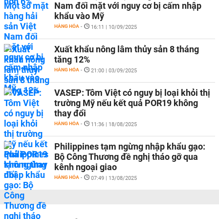
Nam đối mặt với nguy cơ bị cấm nhập
khẩu vào Mỹ
HÀNG HÓA
-
16:11 | 10/09/2025
Xuất khẩu nông lâm thủy sản 8 tháng
tăng 12%
HÀNG HÓA
-
21:00 | 03/09/2025
VASEP: Tôm Việt có nguy bị loại khỏi thị
trường Mỹ nếu kết quả POR19 không
thay đổi
HÀNG HÓA
-
11:36 | 18/08/2025
Philippines tạm ngừng nhập khẩu gạo:
Bộ Công Thương đề nghị tháo gỡ qua
kênh ngoại giao
HÀNG HÓA
-
07:49 | 13/08/2025