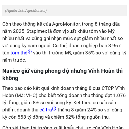
(Nguồn ảnh:
AgroMonitor
)
Còn theo thống kế của AgroMonitor, trong 8 tháng đầu
năm 2025, Stapimex là đơn vị xuất khẩu tôm vào Mỹ
nhiều nhất và cũng ghi nhận mức sụt giảm nhiều nhất so
với cùng kỳ năm ngoái. Cụ thể, doanh nghiệp bán 8.967
tấn
tôm thẻ
vào thị trường Mỹ, giảm 35% so với cùng kỳ
năm trước.
Navico giữ vững phong độ nhưng Vĩnh Hoàn thì
không
Theo báo cáo kết quả kinh doanh tháng 8 của CTCP Vĩnh
Hoàn (Mã: VHC) cho biết tổng doanh thu tháng đạt 1.076
tỷ đồng, giảm 8% so với cùng kỳ. Xét theo cơ cấu sản
phẩm, doanh thu
cá tra
tháng 8 giảm 24% so với cùng
kỳ còn 558 tỷ đồng và chiếm 52% tổng nguồn thu.
Còn xét theo thị trường xuất khẩu chủ lực của Vĩnh Hoàn,