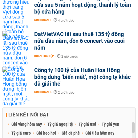
cửa sau 5 năm hoạt động, thanh lý toàn
bộ cửa hàng
KINH DOANH
-
4 giờ trước
DatVietVAC lãi sau thuế 135 tỷ đồng
nửa đầu năm, dồn 6 concert vào cuối
năm
DOANH NGHIỆP
-
2 giờ trước
Công ty 100 tỷ của Huấn Hoa Hồng
bỗng dưng ‘biến mất’, một công ty khác
đã giải thể
KINH DOANH
-
2 giờ trước
LIÊN KẾT NỔI BẬT
Giá vàng hôm nay
Tỷ giá ngoại tệ
Tỷ giá usd
Tỷ giá yen
Tỷ giá euro
Giá heo hơi
Giá cà phê
Giá tiêu hôm nay