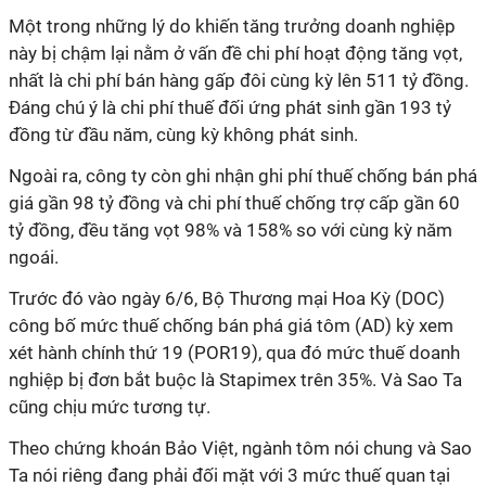
Một trong những lý do khiến tăng trưởng doanh nghiệp
này bị chậm lại nằm ở vấn đề chi phí hoạt động tăng vọt,
nhất là chi phí bán hàng gấp đôi cùng kỳ lên 511 tỷ đồng.
Đáng chú ý là chi phí thuế đối ứng phát sinh gần 193 tỷ
đồng từ đầu năm, cùng kỳ không phát sinh.
Ngoài ra, công ty còn ghi nhận ghi phí thuế chống bán phá
giá gần 98 tỷ đồng và chi phí thuế chống trợ cấp gần 60
tỷ đồng, đều tăng vọt 98% và 158% so với cùng kỳ năm
ngoái.
Trước đó vào ngày 6/6, Bộ Thương mại Hoa Kỳ (DOC)
công bố mức thuế chống bán phá giá tôm (AD) kỳ xem
xét hành chính thứ 19 (POR19), qua đó mức thuế doanh
nghiệp bị đơn bắt buộc là Stapimex trên 35%. Và Sao Ta
cũng chịu mức tương tự.
Theo chứng khoán Bảo Việt, ngành tôm nói chung và Sao
Ta nói riêng đang phải đối mặt với 3 mức thuế quan tại