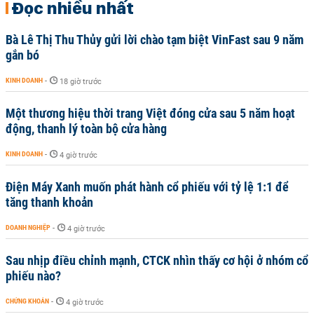
Đọc nhiều nhất
Bà Lê Thị Thu Thủy gửi lời chào tạm biệt VinFast sau 9 năm
gắn bó
KINH DOANH
-
18 giờ trước
Một thương hiệu thời trang Việt đóng cửa sau 5 năm hoạt
động, thanh lý toàn bộ cửa hàng
KINH DOANH
-
4 giờ trước
Điện Máy Xanh muốn phát hành cổ phiếu với tỷ lệ 1:1 để
tăng thanh khoản
DOANH NGHIỆP
-
4 giờ trước
Sau nhịp điều chỉnh mạnh, CTCK nhìn thấy cơ hội ở nhóm cổ
phiếu nào?
CHỨNG KHOÁN
-
4 giờ trước