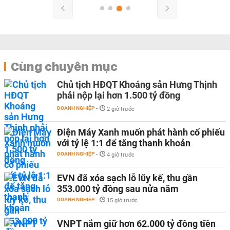
Cùng chuyên mục
Chủ tịch HĐQT Khoáng sản Hưng Thịnh
phải nộp lại hơn 1.500 tỷ đồng
DOANH NGHIỆP
-
2 giờ trước
Điện Máy Xanh muốn phát hành cổ phiếu
với tỷ lệ 1:1 để tăng thanh khoản
DOANH NGHIỆP
-
4 giờ trước
EVN đã xóa sạch lỗ lũy kế, thu gần
353.000 tỷ đồng sau nửa năm
DOANH NGHIỆP
-
15 giờ trước
VNPT nắm giữ hơn 62.000 tỷ đồng tiền