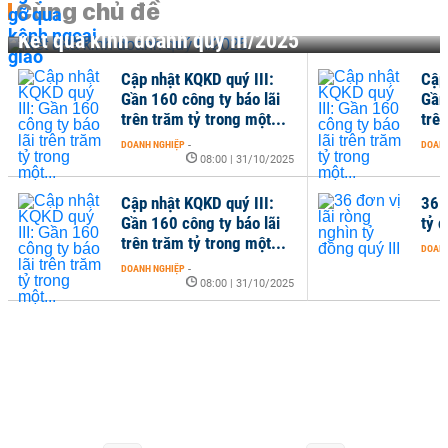
Cùng chủ đề
Kết quả kinh doanh quý III/2025
Cập nhật KQKD quý III:
Cập
Gần 160 công ty báo lãi
Gần
trên trăm tỷ trong một...
trên
DOANH NGHIỆP
-
DOANH
08:00 | 31/10/2025
Cập nhật KQKD quý III:
36 đ
Gần 160 công ty báo lãi
tỷ đ
trên trăm tỷ trong một...
DOANH
DOANH NGHIỆP
-
08:00 | 31/10/2025