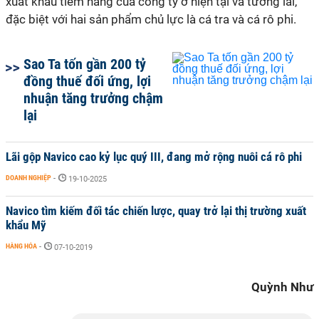
xuất khẩu tiềm năng của công ty ở hiện tại và tương lai,
đặc biệt với hai sản phẩm chủ lực là cá tra và cá rô phi.
Sao Ta tốn gần 200 tỷ
đồng thuế đối ứng, lợi
nhuận tăng trưởng chậm
lại
Lãi gộp Navico cao kỷ lục quý III, đang mở rộng nuôi cá rô phi
DOANH NGHIỆP
-
19-10-2025
Navico tìm kiếm đối tác chiến lược, quay trở lại thị trường xuất
khẩu Mỹ
HÀNG HÓA
-
07-10-2019
Quỳnh Như