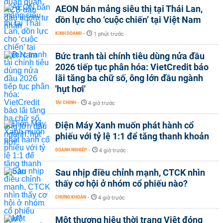
AEON bán mảng siêu thị tại Thái Lan,
dồn lực cho ‘cuộc chiến’ tại Việt Nam
KINH DOANH
-
1 phút trước
Bức tranh tài chính tiêu dùng nửa đầu
2026 tiếp tục phân hóa: VietCredit báo
lãi tăng ba chữ số, ông lớn đầu ngành
'hụt hơi'
TÀI CHÍNH
-
4 giờ trước
Điện Máy Xanh muốn phát hành cổ
phiếu với tỷ lệ 1:1 để tăng thanh khoản
DOANH NGHIỆP
-
4 giờ trước
Sau nhịp điều chỉnh mạnh, CTCK nhìn
thấy cơ hội ở nhóm cổ phiếu nào?
CHỨNG KHOÁN
-
4 giờ trước
Một thương hiệu thời trang Việt đóng