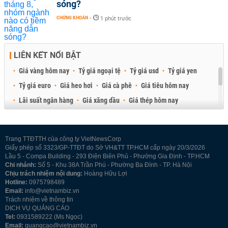
sóng?
CHỨNG KHOÁN
-
1 phút trước
LIÊN KẾT NỔI BẬT
Giá vàng hôm nay
Tỷ giá ngoại tệ
Tỷ giá usd
Tỷ giá yen
Tỷ giá euro
Giá heo hơi
Giá cà phê
Giá tiêu hôm nay
Lãi suất ngân hàng
Giá xăng dầu
Giá thép hôm nay
Giá sầu riêng
Giá thịt heo
Giá gạo
Giá cao su
Best Retail Brokers
Diễn đàn đầu tư Việt Nam 2026
Trang TTĐTTH của công ty VietNewsCorp
Giấy phép số 3323/GP-TTĐT do Sở VH&TT TP.HCM cấp ngày 20/3/2026
Lầu 5 - Compa Building - 293 Điện Biên Phủ - Phường Gia Định - TP.HCM
Chi nhánh:
Số 5 - Khu 38A Trần Phú - Phường Ba Đình - TP. Hà Nội
Chịu trách nhiệm nội dung:
Hoàng Hữu Lợi
Hotline:
0975798489
Email:
info@vietnambiz.vn
Trách nhiệm về thông tin
DỊCH VỤ QUẢNG CÁO
Tel:
0931589222 (Ms Ngọc)
Email:
quangcao@vietnambiz.vn