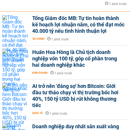
1 phút trước
Tổng Giám đốc MB: Tự tin hoàn thành
kế hoạch lợi nhuận năm, có thể đạt mốc
40.000 tỷ nếu tình hình thuận lợi
TÀI CHÍNH
-
1 phút trước
Huấn Hoa Hồng là Chủ tịch doanh
nghiệp vốn 100 tỷ, góp cổ phần trong
hai doanh nghiệp khác
KINH DOANH
-
1 phút trước
AI trở nên 'đáng sợ' hơn Bitcoin: Giới
đầu tư tháo chạy vì thị trường bốc hơi
40%, 150 tỷ USD bị rút không thương
tiếc
QUỐC TẾ
-
1 phút trước
Doanh nghiệp duy nhất sản xuất vàng