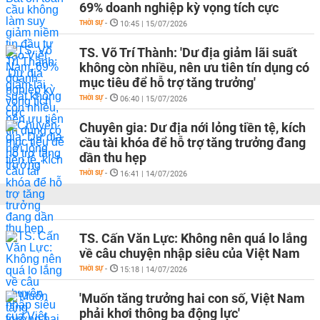
69% doanh nghiệp kỳ vọng tích cực
THỜI SỰ
-
10:45 | 15/07/2026
TS. Võ Trí Thành: 'Dư địa giảm lãi suất
không còn nhiều, nên ưu tiên tín dụng có
mục tiêu để hỗ trợ tăng trưởng'
THỜI SỰ
-
06:40 | 15/07/2026
Chuyên gia: Dư địa nới lỏng tiền tệ, kích
cầu tài khóa để hỗ trợ tăng trưởng đang
dần thu hẹp
THỜI SỰ
-
16:41 | 14/07/2026
TS. Cấn Văn Lực: Không nên quá lo lắng
về câu chuyện nhập siêu của Việt Nam
THỜI SỰ
-
15:18 | 14/07/2026
'Muốn tăng trưởng hai con số, Việt Nam
phải khơi thông ba động lực'