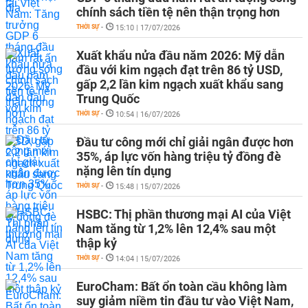
chính sách tiền tệ nên thận trọng hơn
THỜI SỰ
-
15:10 | 17/07/2026
Xuất khẩu nửa đầu năm 2026: Mỹ dẫn
đầu với kim ngạch đạt trên 86 tỷ USD,
gấp 2,2 lần kim ngạch xuất khẩu sang
Trung Quốc
THỜI SỰ
-
10:54 | 16/07/2026
Đầu tư công mới chỉ giải ngân được hơn
35%, áp lực vốn hàng triệu tỷ đồng đè
nặng lên tín dụng
THỜI SỰ
-
15:48 | 15/07/2026
HSBC: Thị phần thương mại AI của Việt
Nam tăng từ 1,2% lên 12,4% sau một
thập kỷ
THỜI SỰ
-
14:04 | 15/07/2026
EuroCham: Bất ổn toàn cầu không làm
suy giảm niềm tin đầu tư vào Việt Nam,