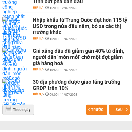
Tĩnh bứt phá dẫn đầu
THỜI SỰ
-
15:00 | 12/07/2026
Nhập khẩu từ Trung Quốc đạt hơn 115 tỷ
USD trong nửa đầu năm, bỏ xa các thị
trường khác
THỜI SỰ
-
15:01 | 11/07/2026
Giá xăng dầu đã giảm gần 40% từ đỉnh,
người dân 'mòn mỏi' chờ một đợt giảm
giá hàng hoá
THỜI SỰ
-
10:56 | 11/07/2026
30 địa phương được giao tăng trưởng
GRDP trên 10%
THỜI SỰ
-
09:00 | 11/07/2026
Theo ngày
TRƯỚC
SAU