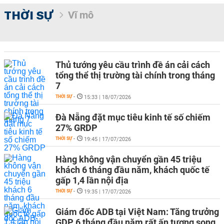
THỜI SỰ
Vĩ mô
Thủ tướng yêu cầu trình đề án cải cách
tổng thể thị trường tài chính trong tháng
7
THỜI SỰ
-
15:33 | 18/07/2026
Đà Nẵng đặt mục tiêu kinh tế số chiếm
27% GRDP
THỜI SỰ
-
19:45 | 17/07/2026
Hàng không vận chuyển gần 45 triệu
khách 6 tháng đầu năm, khách quốc tế
gấp 1,4 lần nội địa
THỜI SỰ
-
19:35 | 17/07/2026
Giám đốc ADB tại Việt Nam: Tăng trưởng
GDP 6 tháng đầu năm rất ấn tượng song