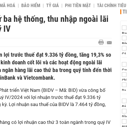
 MÃ HOÁ
BẢO HIỂM
TỶ GIÁ
PHI TIỀN MẶT
TÀI CHÍNH TIÊ
T
 ba hệ thống, thu nhập ngoài lãi
 IV
n lợi trước thuế đạt 9.336 tỷ đồng, tăng 19,3% so
kinh doanh cốt lõi và các hoạt động ngoài lãi
 ngân hàng lãi cao thứ ba trong quý tính đến thời
etinBank và Vietcombank.
hát triển Việt Nam (BIDV – Mã: BID) vừa công bố
uý IV/2024 với lợi nhuận trước thuế đạt 9.336 tỷ
 kỳ. Lợi nhuận sau thuế của BIDV là 7.464 tỷ đồng,
hàng có lợi nhuận cao thứ 3 toàn ngành trong quý IV