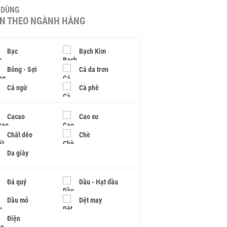
U DÙNG
IN THEO NGÀNH HÀNG
Bạc
Bạch Kim
Bông - Sợi
Cá da trơn
Cá ngừ
Cà phê
Cacao
Cao su
Chất dẻo
Chè
Da giày
Đá quý
Dầu - Hạt dầu
Dầu mỏ
Dệt may
Điện