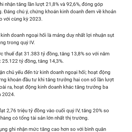
ghi nhận tăng lần lượt 21,8% và 92,6%, đóng góp
g. Đáng chú ý, chứng khoán kinh doanh đem về khoản
so với cùng kỳ 2023.
 kinh doanh ngoại hối là mảng duy nhất lợi nhuận sụt
ồng trong quý IV.
ớc thuế đạt 31.383 tỷ đồng, tăng 13,8% so với năm
t 25.
122
tỷ đồng, tăng
14,3
%.
uận chủ yếu đến từ
kinh doanh ngoại hối; hoạt động
hứng
khoán đầu tư
khi tăng trưởng hai con số lần lượt
oà
i ra, h
oạt
động kinh doanh khác tăng trưởng ba
m 2024.
ạt 2,76 triệu tỷ đồng vào cuối quý IV, tăng 20% so
 hàng có tổng tài sản lớn nhất thị trường.
dụng ghi nhận mức tăng cao hơn so với bình quân