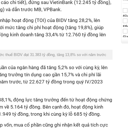
áo chi tiết), đứng sau VietinBank (12.245 tỷ đồng),
g) và dẫn trước MB, VPBank.
 nhập hoạt động (TOI) của BIDV tăng 28,2%, lên
với mức tăng chi phí hoạt động (tăng 19,8%), giúp
động kinh doanh tăng 33,4% từ 12.760 tỷ đồng lên
ớc thuế BIDV đạt 31.383 tỷ đồng, tăng 13,8% so với năm trước
huần của ngân hàng đã tăng 5,2% so với cùng kỳ, lên
tăng trưởng tín dụng cao gần 15,7% và
chi phí lãi
 năm trước, từ
22.627
tỷ đồng trong quý IV/2023
 88,1%, động lực tăng trưởng đến từ hoạt động chứng
m về 5.164 tỷ đồng. Bên cạnh đó, hoạt động kinh
1.949 tỷ đồng, trong khi cùng kỳ lỗ 685 tỷ đồng.
p vốn, mua cổ phần cũng ghi nhận kết quả tích cực