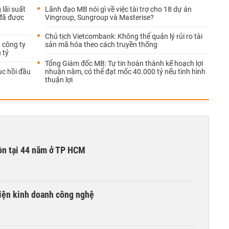
lãi suất
Lãnh đạo MB nói gì về việc tài trợ cho 18 dự án
 đã được
Vingroup, Sungroup và Masterise?
Chủ tịch Vietcombank: Không thể quản lý rủi ro tài
, công ty
sản mã hóa theo cách truyền thống
 tỷ
Tổng Giám đốc MB: Tự tin hoàn thành kế hoạch lợi
ục hồi đầu
nhuận năm, có thể đạt mốc 40.000 tỷ nếu tình hình
thuận lợi
ồn tại 44 năm ở TP HCM
kiện kinh doanh công nghệ