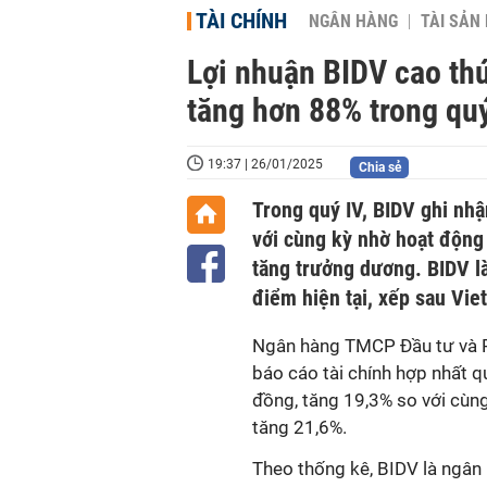
TÀI CHÍNH
NGÂN HÀNG
TÀI SẢN
Lợi nhuận BIDV cao thứ
tăng hơn 88% trong quý
19:37 | 26/01/2025
Chia sẻ
Trong quý IV, BIDV ghi nhậ
với cùng kỳ nhờ hoạt động 
tăng trưởng dương. BIDV là
điểm hiện tại, xếp sau Vi
Ngân hàng TMCP Đầu tư và P
báo cáo tài chính hợp nhất q
đồng, tăng 19,3% so với cùng
tăng 21,6%.
Theo thống kê, BIDV là ngân 