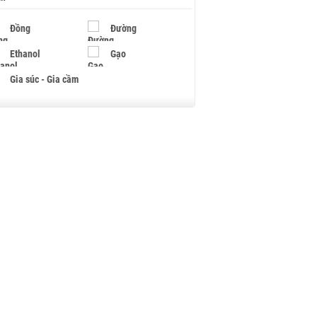
Đồng
Đường
Ethanol
Gạo
Gia súc - Gia cầm
Giấy
Gỗ
Hạt điều
Hồ tiêu - Hạt tiêu
Khí đốt
Kim loại khác
Mắc ca
Muối
Ngũ cốc
Nhựa - Hạt nhựa
Palladium
Phân bón