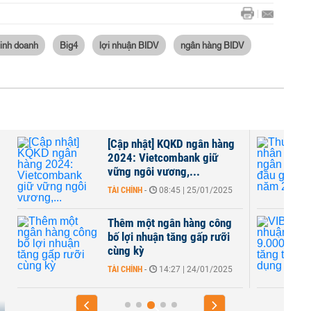
kinh doanh
Big4
lợi nhuận BIDV
ngân hàng BIDV
[Cập nhật] KQKD ngân hàng
2024: Vietcombank giữ
vững ngôi vương,...
TÀI CHÍNH
-
08:45 | 25/01/2025
Thêm một ngân hàng công
m
bố lợi nhuận tăng gấp rưỡi
cùng kỳ
TÀI CHÍNH
-
14:27 | 24/01/2025