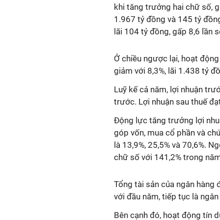
khi tăng trưởng hai chữ số, 
1.967 tỷ đồng và 145 tỷ đồn
lãi 104 tỷ đồng, gấp 8,6 lần 
Ở chiều ngược lại, hoạt động
giảm với 8,3%, lãi 1.438 tỷ đ
Luỹ kế cả năm, lợi nhuận trư
trước
. Lợi nhuận sau thuế đạ
Động lực tăng trưởng lợi nh
góp vốn, mua cổ phần và c
là 1
3,9
%,
25,5
% và
70,6
%. Ng
chữ số với 141,2% trong nă
Tổng tài sản của ngân hàng đ
với đầu năm, tiếp tục là ngân
Bên cạnh đó, h
oạt động tín 