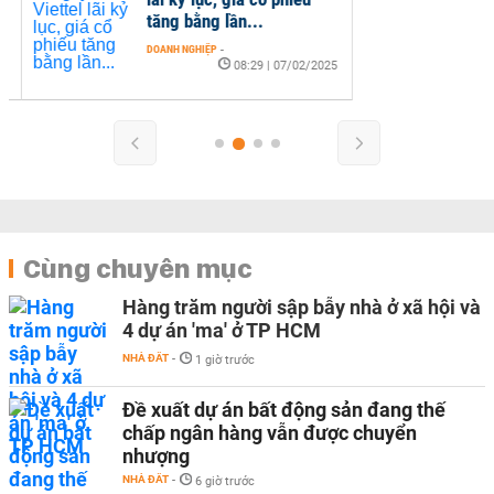
tăng bằng lần...
DOANH NGHIỆP
-
08:29 | 07/02/2025
Cùng chuyên mục
Hàng trăm người sập bẫy nhà ở xã hội và
4 dự án 'ma' ở TP HCM
NHÀ ĐẤT
-
1 giờ trước
Đề xuất dự án bất động sản đang thế
chấp ngân hàng vẫn được chuyển
nhượng
NHÀ ĐẤT
-
6 giờ trước