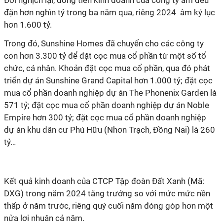
Đối nghịch lại, dòng tiền kinh doanh của công ty âm đều
đặn hơn nghìn tỷ trong ba năm qua, riêng 2024 âm kỷ lục
hơn 1.600 tỷ.
Trong đó, Sunshine Homes đã chuyển cho các công ty
con hơn 3.300 tỷ để đặt cọc mua cổ phần từ một số tổ
chức, cá nhân. Khoản đặt cọc mua cổ phần, qua đó phát
triển dự án Sunshine Grand Capital hơn 1.000 tỷ; đặt cọc
mua cổ phần doanh nghiệp dự án The Phonenix Garden là
571 tỷ; đặt cọc mua cổ phần doanh nghiệp dự án Noble
Empire hơn 300 tỷ; đặt cọc mua cổ phần doanh nghiệp
dự án khu dân cư Phú Hữu (Nhơn Trạch, Đồng Nai) là 260
tỷ…
Kết quả kinh doanh của CTCP Tập đoàn Đất Xanh (Mã:
DXG) trong năm 2024 tăng trưởng so với mức mức nền
thấp ở năm trước, riêng quý cuối năm đóng góp hơn một
nửa lợi nhuận cả năm.