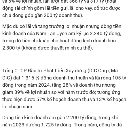
và 6% về lợi nhuận, lần lượt đạt 368 tỷ và 317 tỷ (hoạt
động tài chính gồm lãi tiền gửi, lãi cho vay, cổ tức được
chia đóng góp gần 200 tỷ doanh thu).
Mặc dù có lãi và tăng trưởng lợi nhuận nhưng dòng tiền
kinh doanh của Nam Tân Uyên âm kỷ lục 2.240 tỷ đồng,
trong đó tiền chi khác cho hoạt động kinh doanh hơn
2.800 tỷ (không được thuyết minh cụ thể).
Tổng CTCP Đầu tư Phát triển Xây dựng (DIC Corp, Mã:
DIG) đạt 1.315 tỷ đồng doanh thu thuần và lãi ròng 105 tỷ
đồng trong năm 2024, tăng 28% về doanh thu nhưng
giảm 39% về lợi nhuận so với năm trước đó; tương ứng
thực hiện được 57% kế hoạch doanh thu và 13% kế hoạch
lợi nhuận năm.
Dòng tiền kinh doanh âm gần 2.200 tỷ đồng, trong khi
năm 2023 dương 1.725 tỷ đồng. Trong năm, công ty đã