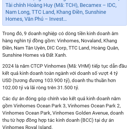
Tài chính Hoàng Huy (Mã: TCH), Becamex – IDC,
Nam Long, TTC Land, Khang Điền, Sunshine
Homes, Văn Phú – Invest…
Trong đó,
9
doanh nghiệp có dòng tiền kinh doanh
âm
hàng nghìn tỷ đồng gồm: Vinhomes, Novaland, Khang
Điền, Nam Tân Uyên, DIC Corp, TTC Land, Hoàng Quân,
Sunshine Homes và Đất Xanh.
2024 là năm CTCP Vinhomes (Mã: VHM) tiếp tục dẫn đầu
kết quả kinh doanh toàn ngành với doanh số vượt 4 tỷ
USD (tương đương 103.900 tỷ), doanh thu thuần hơn
102.00 tỷ và lãi ròng trên 31.500 tỷ.
Các dự án đóng góp chính vào kết quả kinh doanh năm
gồm Vinhomes Ocean Park 3, Vinhomes Ocean Park 2,
Vinhomes Ocean Park, Vinhomes Golden Avenue, doanh
thu từ hợp đồng hợp tác kinh doanh (BCC) tại dự án
Vinhomes Royal Island.