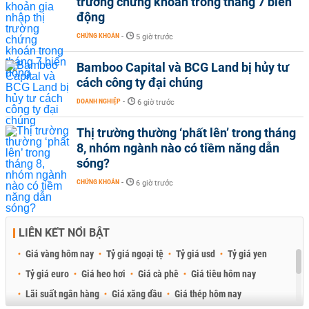
trường chứng khoán trong tháng 7 biến
động
CHỨNG KHOÁN
-
5 giờ trước
Bamboo Capital và BCG Land bị hủy tư
cách công ty đại chúng
DOANH NGHIỆP
-
6 giờ trước
Thị trường thường ‘phất lên’ trong tháng
8, nhóm ngành nào có tiềm năng dẫn
sóng?
CHỨNG KHOÁN
-
6 giờ trước
LIÊN KẾT NỔI BẬT
Giá vàng hôm nay
Tỷ giá ngoại tệ
Tỷ giá usd
Tỷ giá yen
Tỷ giá euro
Giá heo hơi
Giá cà phê
Giá tiêu hôm nay
Lãi suất ngân hàng
Giá xăng dầu
Giá thép hôm nay