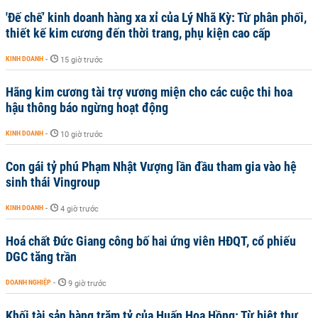
'Đế chế’ kinh doanh hàng xa xỉ của Lý Nhã Kỳ: Từ phân phối,
thiết kế kim cương đến thời trang, phụ kiện cao cấp
KINH DOANH
-
15 giờ trước
Hãng kim cương tài trợ vương miện cho các cuộc thi hoa
hậu thông báo ngừng hoạt động
KINH DOANH
-
10 giờ trước
Con gái tỷ phú Phạm Nhật Vượng lần đầu tham gia vào hệ
sinh thái Vingroup
KINH DOANH
-
4 giờ trước
Hoá chất Đức Giang công bố hai ứng viên HĐQT, cổ phiếu
DGC tăng trần
DOANH NGHIỆP
-
9 giờ trước
Khối tài sản hàng trăm tỷ của Huấn Hoa Hồng: Từ biệt thự