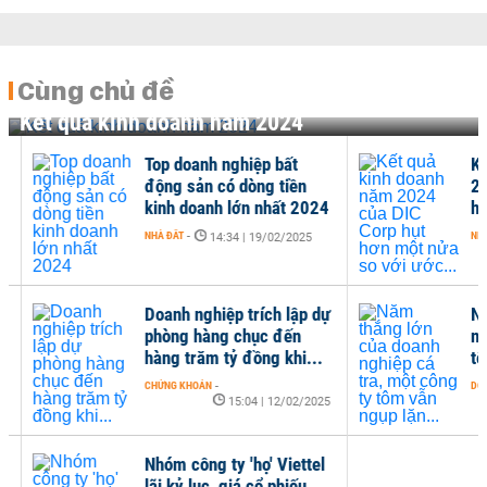
Cùng chủ đề
Kết quả kinh doanh năm 2024
Top doanh nghiệp bất
Kết
động sản có dòng tiền
202
kinh doanh lớn nhất 2024
hơn
NHÀ ĐẤT
-
NHÀ Đ
14:34 | 19/02/2025
Doanh nghiệp trích lập dự
Năm
phòng hàng chục đến
ngh
hàng trăm tỷ đồng khi...
tôm
CHỨNG KHOÁN
-
DOANH
15:04 | 12/02/2025
Nhóm công ty 'họ' Viettel
lãi kỷ lục, giá cổ phiếu