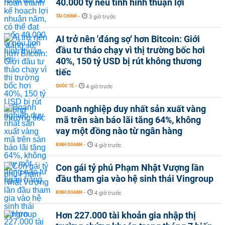
40.000 tỷ nếu tình hình thuận lợi
TÀI CHÍNH
-
3 giờ trước
AI trở nên 'đáng sợ' hơn Bitcoin: Giới
đầu tư tháo chạy vì thị trường bốc hơi
40%, 150 tỷ USD bị rút không thương
tiếc
QUỐC TẾ
-
4 giờ trước
Doanh nghiệp duy nhất sản xuất vàng
mã trên sàn báo lãi tăng 64%, không
vay một đồng nào từ ngân hàng
KINH DOANH
-
4 giờ trước
Con gái tỷ phú Phạm Nhật Vượng lần
đầu tham gia vào hệ sinh thái Vingroup
KINH DOANH
-
4 giờ trước
Hơn 227.000 tài khoản gia nhập thị