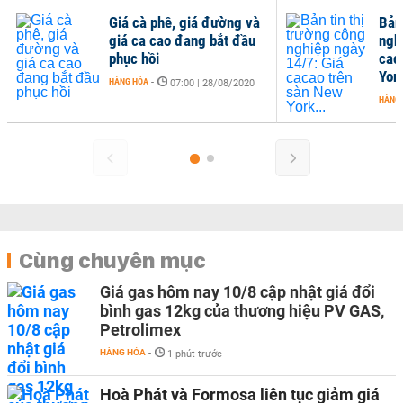
Giá cà phê, giá đường và
Bản 
giá ca cao đang bắt đầu
ngh
phục hồi
cac
York
HÀNG HÓA
-
07:00 | 28/08/2020
HÀNG
Cùng chuyên mục
Giá gas hôm nay 10/8 cập nhật giá đổi
bình gas 12kg của thương hiệu PV GAS,
Petrolimex
HÀNG HÓA
-
1 phút trước
Hoà Phát và Formosa liên tục giảm giá