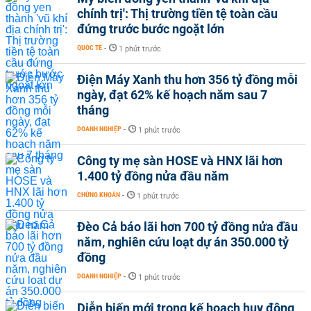
chính trị': Thị trường tiền tệ toàn cầu
đứng trước bước ngoặt lớn
QUỐC TẾ
-
1 phút trước
Điện Máy Xanh thu hơn 356 tỷ đồng mỗi
ngày, đạt 62% kế hoạch năm sau 7
tháng
DOANH NGHIỆP
-
1 phút trước
Công ty mẹ sàn HOSE và HNX lãi hơn
1.400 tỷ đồng nửa đầu năm
CHỨNG KHOÁN
-
1 phút trước
Đèo Cả báo lãi hơn 700 tỷ đồng nửa đầu
năm, nghiên cứu loạt dự án 350.000 tỷ
đồng
DOANH NGHIỆP
-
1 phút trước
Diễn biến mới trong kế hoạch huy động