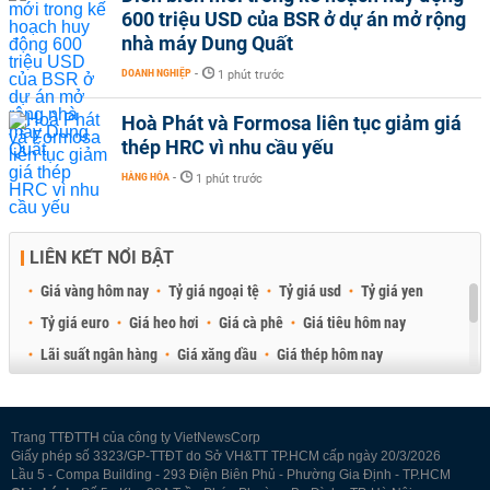
600 triệu USD của BSR ở dự án mở rộng
nhà máy Dung Quất
DOANH NGHIỆP
-
1 phút trước
Hoà Phát và Formosa liên tục giảm giá
thép HRC vì nhu cầu yếu
HÀNG HÓA
-
1 phút trước
LIÊN KẾT NỔI BẬT
Giá vàng hôm nay
Tỷ giá ngoại tệ
Tỷ giá usd
Tỷ giá yen
Tỷ giá euro
Giá heo hơi
Giá cà phê
Giá tiêu hôm nay
Lãi suất ngân hàng
Giá xăng dầu
Giá thép hôm nay
Giá sầu riêng
Giá thịt heo
Giá gạo
Giá cao su
Best Retail Brokers
Diễn đàn đầu tư Việt Nam 2026
Trang TTĐTTH của công ty VietNewsCorp
Giấy phép số 3323/GP-TTĐT do Sở VH&TT TP.HCM cấp ngày 20/3/2026
Lầu 5 - Compa Building - 293 Điện Biên Phủ - Phường Gia Định - TP.HCM