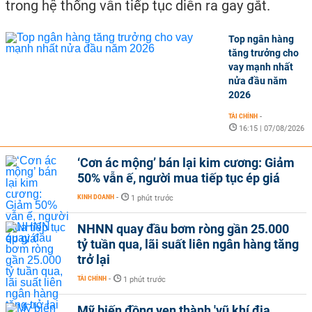
trong hệ thống vẫn tiếp tục diễn ra gay gắt.
Top ngân hàng
tăng trưởng cho
vay mạnh nhất
nửa đầu năm
2026
TÀI CHÍNH
-
16:15 | 07/08/2026
‘Cơn ác mộng’ bán lại kim cương: Giảm
50% vẫn ế, người mua tiếp tục ép giá
KINH DOANH
-
1 phút trước
NHNN quay đầu bơm ròng gần 25.000
tỷ tuần qua, lãi suất liên ngân hàng tăng
trở lại
TÀI CHÍNH
-
1 phút trước
Mỹ biến đồng yen thành 'vũ khí địa