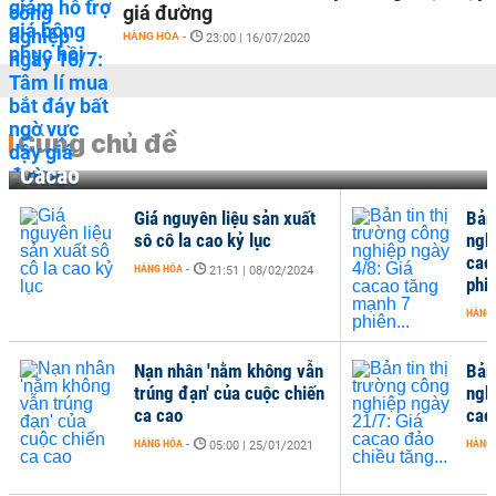
giá đường
HÀNG HÓA
-
23:00 | 16/07/2020
Cùng chủ đề
Cacao
Giá nguyên liệu sản xuất
Bản 
sô cô la cao kỷ lục
ngh
cac
HÀNG HÓA
-
21:51 | 08/02/2024
phiê
HÀNG
Nạn nhân 'nằm không vẫn
Bản 
trúng đạn' của cuộc chiến
ngh
ca cao
cac
HÀNG HÓA
-
HÀNG
05:00 | 25/01/2021