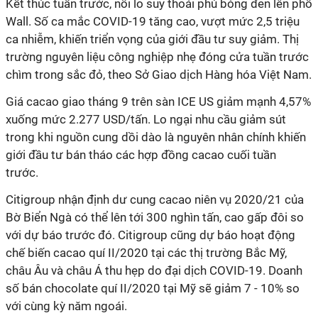
Kết thúc tuần trước, nỗi lo suy thoái phủ bóng đen lên phố
Wall. Số ca mắc COVID-19 tăng cao, vượt mức 2,5 triệu
ca nhiễm, khiến triển vọng của giới đầu tư suy giảm. Thị
trường nguyên liệu công nghiệp nhẹ đóng cửa tuần trước
chìm trong sắc đỏ, theo Sở Giao dịch Hàng hóa Việt Nam.
Giá cacao giao tháng 9 trên sàn ICE US giảm mạnh 4,57%
xuống mức 2.277 USD/tấn. Lo ngại nhu cầu giảm sút
trong khi nguồn cung dồi dào là nguyên nhân chính khiến
giới đầu tư bán tháo các hợp đồng cacao cuối tuần
trước.
Citigroup nhận định dư cung cacao niên vụ 2020/21 của
Bờ Biển Ngà có thể lên tới 300 nghìn tấn, cao gấp đôi so
với dự báo trước đó. Citigroup cũng dự báo hoạt động
chế biến cacao quí II/2020 tại các thị trường Bắc Mỹ,
châu Âu và châu Á thu hẹp do đại dịch COVID-19. Doanh
số bán chocolate quí II/2020 tại Mỹ sẽ giảm 7 - 10% so
với cùng kỳ năm ngoái.