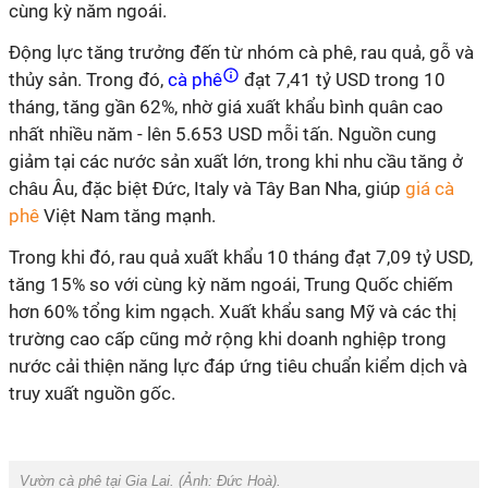
cùng kỳ năm ngoái.
Động lực tăng trưởng đến từ nhóm cà phê, rau quả, gỗ và
thủy sản. Trong đó,
cà phê
đạt 7,41 tỷ USD trong 10
tháng, tăng gần 62%, nhờ giá xuất khẩu bình quân cao
nhất nhiều năm - lên 5.653 USD mỗi tấn. Nguồn cung
giảm tại các nước sản xuất lớn, trong khi nhu cầu tăng ở
châu Âu, đặc biệt Đức, Italy và Tây Ban Nha, giúp
giá cà
phê
Việt Nam tăng mạnh.
Trong khi đó, rau quả xuất khẩu 10 tháng đạt 7,09 tỷ USD,
tăng 15% so với cùng kỳ năm ngoái, Trung Quốc chiếm
hơn 60% tổng kim ngạch. Xuất khẩu sang Mỹ và các thị
trường cao cấp cũng mở rộng khi doanh nghiệp trong
nước cải thiện năng lực đáp ứng tiêu chuẩn kiểm dịch và
truy xuất nguồn gốc.
Vườn cà phê tại Gia Lai. (Ảnh:
Đức Hoà
).