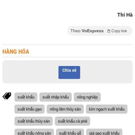
Thi Hà
Theo
VnExpress
Copy link
HÀNG HÓA
Chia sẻ
xuất khẩu
xuất nhập khẩu
nông nghiệp
xuất khẩu gạo
nông lâm thủy sản
kim ngạch xuất khẩu
xuất khẩu thủy sản
xuất khẩu cà phê
xuất khẩu nông sản
xuất khẩu gỗ
giá gạo xuất khẩu