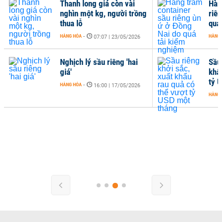
Thanh long giá còn vài
Hàn
nghìn một kg, người trồng
riê
thua lỗ
quá
HÀNG HÓA
-
HÀNG
07:07 | 23/05/2026
Nghịch lý sầu riêng 'hai
Sầu 
giá'
khẩ
tỷ 
HÀNG HÓA
-
16:00 | 17/05/2026
HÀNG