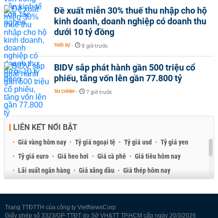
Đề xuất miễn 30% thuế thu nhập cho hộ
kinh doanh, doanh nghiệp có doanh thu
dưới 10 tỷ đồng
THỜI SỰ
-
8 giờ trước
BIDV sắp phát hành gần 500 triệu cổ
phiếu, tăng vốn lên gần 77.800 tỷ
TÀI CHÍNH
-
7 giờ trước
LIÊN KẾT NỔI BẬT
Giá vàng hôm nay
Tỷ giá ngoại tệ
Tỷ giá usd
Tỷ giá yen
Tỷ giá euro
Giá heo hơi
Giá cà phê
Giá tiêu hôm nay
Lãi suất ngân hàng
Giá xăng dầu
Giá thép hôm nay
Giá sầu riêng
Giá thịt heo
Giá gạo
Giá cao su
Best Retail Brokers
Diễn đàn đầu tư Việt Nam 2026
Trang TTĐTTH của công ty VietNewsCorp
Giấy phép số 3323/GP-TTĐT do Sở VH&TT TP.HCM cấp ngày 20/3/2026