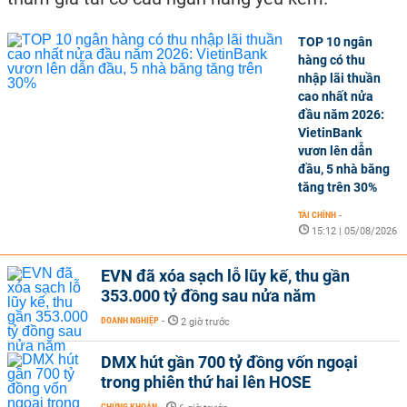
TOP 10 ngân
hàng có thu
nhập lãi thuần
cao nhất nửa
đầu năm 2026:
VietinBank
vươn lên dẫn
đầu, 5 nhà băng
tăng trên 30%
TÀI CHÍNH
-
15:12 | 05/08/2026
EVN đã xóa sạch lỗ lũy kế, thu gần
353.000 tỷ đồng sau nửa năm
DOANH NGHIỆP
-
2 giờ trước
DMX hút gần 700 tỷ đồng vốn ngoại
trong phiên thứ hai lên HOSE
CHỨNG KHOÁN