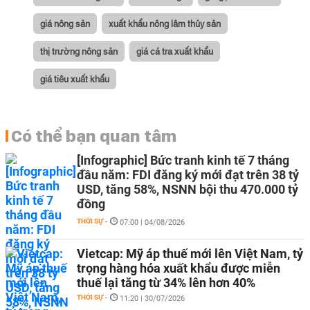
giá nông sản
xuất khẩu nông lâm thủy sản
thị trường nông sản
giá cá tra xuất khẩu
giá tiêu xuất khẩu
Có thể bạn quan tâm
[Infographic] Bức tranh kinh tế 7 tháng
đầu năm: FDI đăng ký mới đạt trên 38 tỷ
USD, tăng 58%, NSNN bội thu 470.000 tỷ
đồng
THỜI SỰ
-
07:00 | 04/08/2026
Vietcap: Mỹ áp thuế mới lên Việt Nam, tỷ
trọng hàng hóa xuất khẩu được miễn
thuế lại tăng từ 34% lên hơn 40%
THỜI SỰ
-
11:20 | 30/07/2026