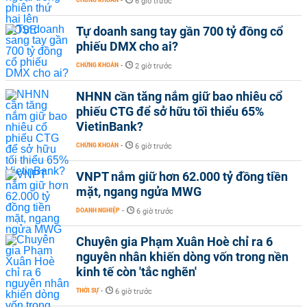
-
6 giờ trước
Tự doanh sang tay gần 700 tỷ đồng cổ
phiếu DMX cho ai?
CHỨNG KHOÁN
-
2 giờ trước
NHNN cần tăng nắm giữ bao nhiêu cổ
phiếu CTG để sở hữu tối thiểu 65%
VietinBank?
CHỨNG KHOÁN
-
6 giờ trước
VNPT nắm giữ hơn 62.000 tỷ đồng tiền
mặt, ngang ngửa MWG
DOANH NGHIỆP
-
6 giờ trước
Chuyên gia Phạm Xuân Hoè chỉ ra 6
nguyên nhân khiến dòng vốn trong nền
kinh tế còn 'tắc nghẽn'
THỜI SỰ
-
6 giờ trước