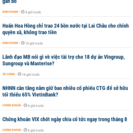
gắn bó
KINH DOANH
-
4 giờ trước
Huấn Hoa Hồng chỉ trao 24 bồn nước tại Lai Châu cho chính
quyền xã, không trao tiền
KINH DOANH
-
10 giờ trước
Lãnh đạo MB nói gì về việc tài trợ cho 18 dự án Vingroup,
Sungroup và Masterise?
TÀI CHÍNH
-
16 giờ trước
NHNN cần tăng nắm giữ bao nhiêu cổ phiếu CTG để sở hữu
tối thiểu 65% VietinBank?
CHỨNG KHOÁN
-
6 giờ trước
Chứng khoán VIX chốt ngày chia cổ tức ngay trong tháng 8
CHỨNG KHOÁN
-
6 giờ trước