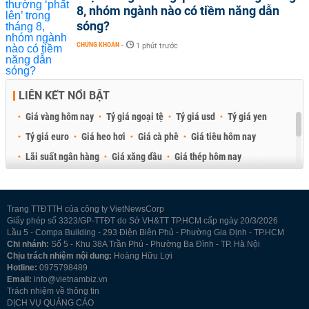
8, nhóm ngành nào có tiềm năng dẫn
sóng?
CHỨNG KHOÁN
-
1 phút trước
LIÊN KẾT NỔI BẬT
Giá vàng hôm nay
Tỷ giá ngoại tệ
Tỷ giá usd
Tỷ giá yen
Tỷ giá euro
Giá heo hơi
Giá cà phê
Giá tiêu hôm nay
Lãi suất ngân hàng
Giá xăng dầu
Giá thép hôm nay
Giá sầu riêng
Giá thịt heo
Giá gạo
Giá cao su
Best Retail Brokers
Diễn đàn đầu tư Việt Nam 2026
Trang TTĐTTH của công ty VietNewsCorp
Giấy phép số 3323/GP-TTĐT do Sở VH&TT TP.HCM cấp ngày 20/3/2026
Lầu 5 - Compa Building - 293 Điện Biên Phủ - Phường Gia Định - TP.HCM
Chi nhánh:
Số 5 - Khu 38A Trần Phú - Phường Ba Đình - TP. Hà Nội
Chịu trách nhiệm nội dung:
Hoàng Hữu Lợi
Hotline:
0975798489
Email:
info@vietnambiz.vn
Trách nhiệm về thông tin
DỊCH VỤ QUẢNG CÁO