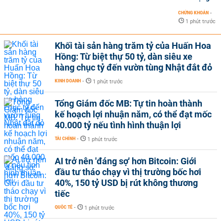
CHỨNG KHOÁN
-
1 phút trước
Khối tài sản hàng trăm tỷ của Huấn Hoa
Hồng: Từ biệt thự 50 tỷ, dàn siêu xe
hàng chục tỷ đến vườn tùng Nhật đắt đỏ
KINH DOANH
-
1 phút trước
Tổng Giám đốc MB: Tự tin hoàn thành
kế hoạch lợi nhuận năm, có thể đạt mốc
40.000 tỷ nếu tình hình thuận lợi
TÀI CHÍNH
-
1 phút trước
AI trở nên 'đáng sợ' hơn Bitcoin: Giới
đầu tư tháo chạy vì thị trường bốc hơi
40%, 150 tỷ USD bị rút không thương
tiếc
QUỐC TẾ
-
1 phút trước