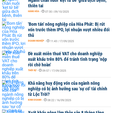
Ngành chăn nuôi 'kẹt tứ bề' giữa dịch bệnh,
thiên tai
HÀNG HÓA
-
07:30 | 09/10/2025
'Bom tấn' nông nghiệp của Hòa Phát: Bị rút
vốn trước thềm IPO, lợi nhuận vượt nhiều đối
thủ
DOANH NGHIỆP
-
11:43 | 17/09/2025
Đề xuất miễn thuế VAT cho doanh nghiệp
xuất khẩu trên 80% để tránh tình trạng ‘nộp
rồi chờ hoàn'
THỜI SỰ
-
09:57 | 17/09/2025
Khả năng huy động vốn của ngành nông
nghiệp có bị ảnh hưởng sau ‘sự cố’ tài chính
từ Lộc Trời?
KINH DOANH
-
08:22 | 16/09/2025
Xuất khẩu nông lâm thủy sản 8 tháng tăng