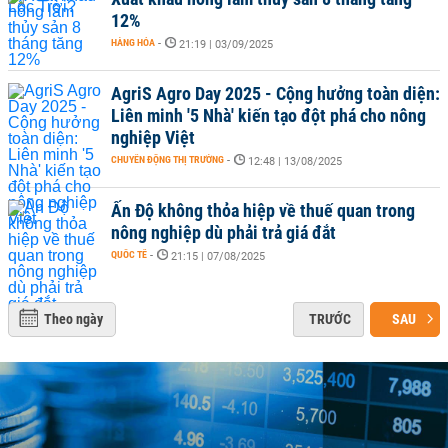
12%
HÀNG HÓA
-
21:19 | 03/09/2025
AgriS Agro Day 2025 - Cộng hưởng toàn diện:
Liên minh '5 Nhà' kiến tạo đột phá cho nông
nghiệp Việt
CHUYỂN ĐỘNG THỊ TRƯỜNG
-
12:48 | 13/08/2025
Ấn Độ không thỏa hiệp về thuế quan trong
nông nghiệp dù phải trả giá đắt
QUỐC TẾ
-
21:15 | 07/08/2025
Theo ngày
TRƯỚC
SAU