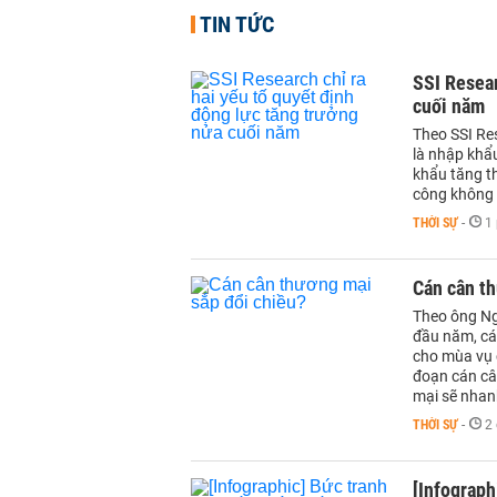
TIN TỨC
SSI Resear
cuối năm
Theo SSI Re
là nhập khẩu
khẩu tăng th
công không kh
THỜI SỰ
-
1 
Cán cân t
Theo ông Ng
đầu năm, cá
cho mùa vụ c
đoạn cán câ
mại sẽ nhanh
THỜI SỰ
-
2 
[Infograph