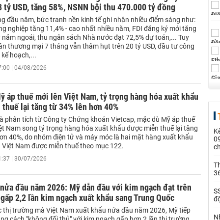
8 tỷ USD, tăng 58%, NSNN bội thu 470.000 tỷ đồng
ng đầu năm, bức tranh nền kinh tế ghi nhận nhiều điểm sáng như:
ng nghiệp tăng 11,4% - cao nhất nhiều năm, FDI đăng ký mới tăng
 năm ngoái, thu ngân sách Nhà nước đạt 72,5% dự toán,... Tuy
cân thương mại 7 tháng vẫn thâm hụt trên 20 tỷ USD, đầu tư công
kế hoạch,...
7:00 | 04/08/2026
̃ áp thuế mới lên Việt Nam, tỷ trọng hàng hóa xuất khẩu
n thuế lại tăng từ 34% lên hơn 40%
à phân tích từ Công ty Chứng khoán Vietcap, mặc dù Mỹ áp thuế
t Nam song tỷ trọng hàng hóa xuất khẩu được miễn thuế lại tăng
Kế
ơn 40%, do nhóm điện tử và máy móc là hai mặt hàng xuất khẩu
0
ủa Việt Nam được miễn thuế theo mục 122.
c
1:37 | 30/07/2026
Th
36
 nửa đầu năm 2026: Mỹ dẫn đầu với kim ngạch đạt trên
SS
 gấp 2,2 lần kim ngạch xuất khẩu sang Trung Quốc
đ
c thị trường mà Việt Nam xuất khẩu nửa đầu năm 2026, Mỹ tiếp
Nh
ng cách "không đối thủ" với kim ngạch gấp hơn 2 lần thị trường