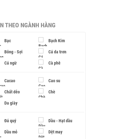
IN THEO NGÀNH HÀNG
Bạc
Bạch Kim
Bông - Sợi
Cá da trơn
Cá ngừ
Cà phê
Cacao
Cao su
Chất dẻo
Chè
Da giày
Đá quý
Dầu - Hạt dầu
Dầu mỏ
Dệt may