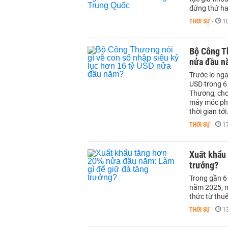
đứng thứ ha
THỜI SỰ
-
1
Bộ Công Th
nửa đầu n
Trước lo ngạ
USD trong 6
Thương, cho 
máy móc phụ
thời gian tới
THỜI SỰ
-
1
Xuất khẩu
trưởng?
Trong gần 6
năm 2025, n
thức từ thuế
THỜI SỰ
-
1