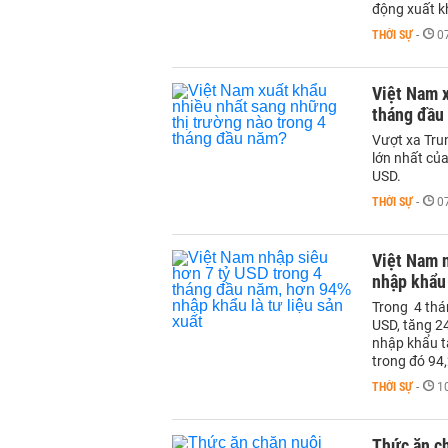
động xuất kh
THỜI SỰ
-
0
Việt Nam x
tháng đầu
Vượt xa Trun
lớn nhất củ
USD.
THỜI SỰ
-
0
Việt Nam n
nhập khẩu 
Trong 4 thá
USD, tăng 2
nhập khẩu t
trong đó 94,
THỜI SỰ
-
1
Thức ăn ch