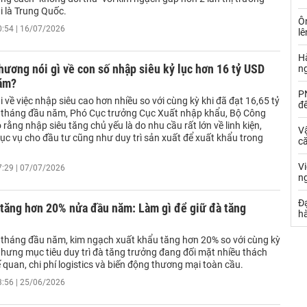
i là Trung Quốc.
Ô
0:54 | 16/07/2026
l
Hà
ương nói gì về con số nhập siêu kỷ lục hơn 16 tỷ USD
n
ăm?
PN
i về việc nhập siêu cao hơn nhiều so với cùng kỳ khi đã đạt 16,65 tỷ
đ
 tháng đầu năm, Phó Cục trưởng Cục Xuất nhập khẩu, Bộ Công
rằng nhập siêu tăng chủ yếu là do nhu cầu rất lớn về linh kiện,
Vậ
c vụ cho đầu tư cũng như duy trì sản xuất để xuất khẩu trong
că
.
V
7:29 | 07/07/2026
n
Đạ
 tăng hơn 20% nửa đầu năm: Làm gì để giữ đà tăng
hà
 tháng đầu năm, kim ngạch xuất khẩu tăng hơn 20% so với cùng kỳ
hưng mục tiêu duy trì đà tăng trưởng đang đối mặt nhiều thách
 quan, chi phí logistics và biến động thương mại toàn cầu.
3:56 | 25/06/2026