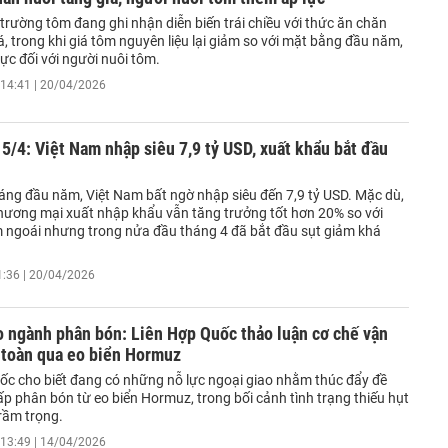
 trường tôm đang ghi nhận diễn biến trái chiều với thức ăn chăn
á, trong khi giá tôm nguyên liệu lại giảm so với mặt bằng đầu năm,
lực đối với người nuôi tôm.
14:41 | 20/04/2026
5/4: Việt Nam nhập siêu 7,9 tỷ USD, xuất khẩu bắt đầu
háng đầu năm, Việt Nam bất ngờ nhập siêu đến 7,9 tỷ USD. Mặc dù,
hương mại xuất nhập khẩu vẫn tăng trưởng tốt hơn 20% so với
 ngoái nhưng trong nửa đầu tháng 4 đã bắt đầu sụt giảm khá
1:36 | 20/04/2026
o ngành phân bón: Liên Hợp Quốc thảo luận cơ chế vận
 toàn qua eo biển Hormuz
ốc cho biết đang có những nỗ lực ngoại giao nhằm thúc đẩy đề
p phân bón từ eo biển Hormuz, trong bối cảnh tình trạng thiếu hụt
rầm trọng.
13:49 | 14/04/2026