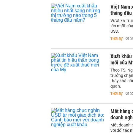
Việt Nam x
tháng đầu
Vượt xa Trun
lớn nhất củ
USD.
THỜI SỰ
-
0
Xuất khẩu 
mới của M
Theo TS. Ng
trưởng chậm,
thấy khả nă
quan.
THỜI SỰ
-
0
Mất hàng c
doanh ngh
Một doanh n
với đối tác 