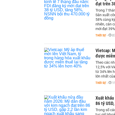
đạt trên 3
Trong 7 thá
Sản xuất cô
58% cùng kỳ
nhiên, cán 
mới đạt 39% 
THỜI SỰ
-
0
Vietcap: My
được miễ
Theo các nh
12,5% với Việ
từ 34% lên h
lớn nhất c
THỜI SỰ
-
1
Xuất khẩu
86 tỷ USD,
Trong số cá
tục giữ khoả