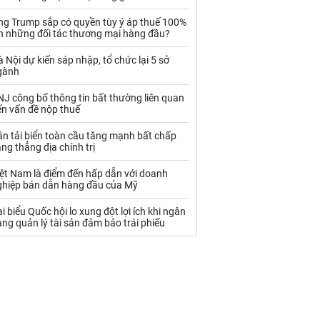
Palladium
Phân bón
ng Trump sắp có quyền tùy ý áp thuế 100%
Rau - Củ -Quả
Sắt thép
ên những đối tác thương mại hàng đầu?
Sữa
 Nội dự kiến sáp nhập, tổ chức lại 5 sở
gành
J công bố thông tin bất thường liên quan
Than
Thức ăn chăn nuôi
ến vấn đề nộp thuế
Thủy hải sản khác
Tôm
n tải biển toàn cầu tăng mạnh bất chấp
ng thẳng địa chính trị
Vàng
iệt Nam là điểm đến hấp dẫn với doanh
ghiệp bán dẫn hàng đầu của Mỹ
VLXD khác
Xăng dầu
i biểu Quốc hội lo xung đột lợi ích khi ngân
Xi măng - Clynker
ng quản lý tài sản đảm bảo trái phiếu