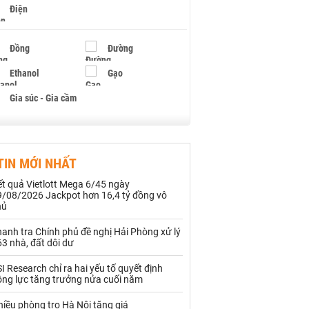
Điện
Đồng
Đường
Ethanol
Gạo
Gia súc - Gia cầm
Giấy
Gỗ
TIN MỚI NHẤT
Hạt điều
Hồ tiêu - Hạt tiêu
t quả Vietlott Mega 6/45 ngày
Khí đốt
9/08/2026 Jackpot hơn 16,4 tỷ đồng vô
hủ
Kim loại khác
Mắc ca
anh tra Chính phủ đề nghị Hải Phòng xử lý
3 nhà, đất dôi dư
Muối
Ngũ cốc
I Research chỉ ra hai yếu tố quyết định
Nhựa - Hạt nhựa
ộng lực tăng trưởng nửa cuối năm
iều phòng trọ Hà Nội tăng giá