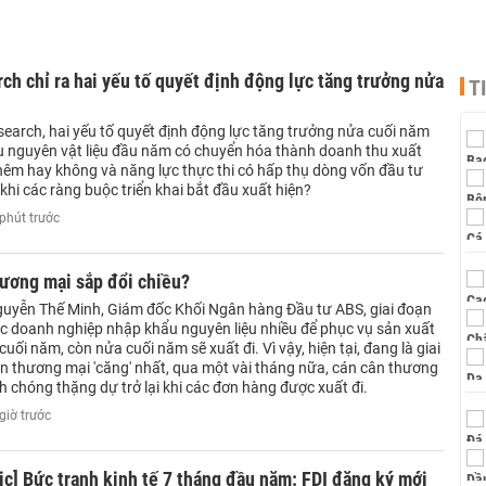
ch chỉ ra hai yếu tố quyết định động lực tăng trưởng nửa
T
search, hai yếu tố quyết định động lực tăng trưởng nửa cuối năm
 nguyên vật liệu đầu năm có chuyển hóa thành doanh thu xuất
êm hay không và năng lực thực thi có hấp thụ dòng vốn đầu tư
i các ràng buộc triển khai bắt đầu xuất hiện?
phút trước
hương mại sắp đổi chiều?
uyễn Thế Minh, Giám đốc Khối Ngân hàng Đầu tư ABS, giai đoạn
c doanh nghiệp nhập khẩu nguyên liệu nhiều để phục vụ sản xuất
uối năm, còn nửa cuối năm sẽ xuất đi. Vì vậy, hiện tại, đang là giai
n thương mại 'căng' nhất, qua một vài tháng nữa, cán cân thương
 chóng thặng dự trở lại khi các đơn hàng được xuất đi.
giờ trước
ic] Bức tranh kinh tế 7 tháng đầu năm: FDI đăng ký mới