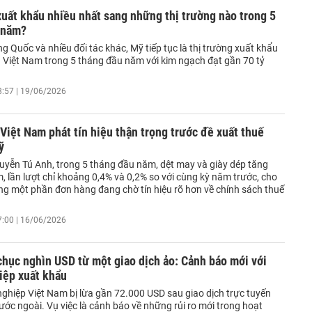
uất khẩu nhiều nhất sang những thị trường nào trong 5
 năm?
g Quốc và nhiều đối tác khác, Mỹ tiếp tục là thị trường xuất khẩu
a Việt Nam trong 5 tháng đầu năm với kim ngạch đạt gần 70 tỷ
8:57 | 19/06/2026
Việt Nam phát tín hiệu thận trọng trước đề xuất thuế
ỹ
uyễn Tú Anh, trong 5 tháng đầu năm, dệt may và giày dép tăng
 lần lượt chỉ khoảng 0,4% và 0,2% so với cùng kỳ năm trước, cho
ng một phần đơn hàng đang chờ tín hiệu rõ hơn về chính sách thuế
7:00 | 16/06/2026
hục nghìn USD từ một giao dịch ảo: Cảnh báo mới với
iệp xuất khẩu
ghiệp Việt Nam bị lừa gần 72.000 USD sau giao dịch trực tuyến
nước ngoài. Vụ việc là cảnh báo về những rủi ro mới trong hoạt