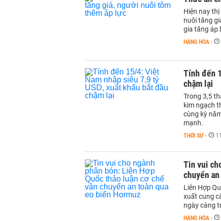
Hiện nay thị
nuôi tăng gi
gia tăng áp 
HÀNG HÓA
-
Tính đến 1
chậm lại
Trong 3,5 t
kim ngạch t
cùng kỳ năm
mạnh.
THỜI SỰ
-
1
Tin vui ch
chuyển an
Liên Hợp Qu
xuất cung cấ
ngày càng t
HÀNG HÓA
-