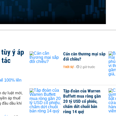
tùy ý áp
Cán cân thương mại sắp
 tác
đổi chiều?
THỜI SỰ
-
2 giờ trước
Tập đoàn của Warren
 dự luật mới,
Buffett mua ròng gần
yền áp thuế
20 tỷ USD cổ phiếu,
g đầu dầu khí
chấm dứt chuỗi bán
ròng 14 quý