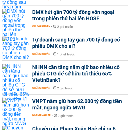
DMX hút gần 700 tỷ đồng vốn ngoại
trong phiên thứ hai lên HOSE
CHỨNG KHOÁN
-
2 giờ trước
Tự doanh sang tay gần 700 tỷ đồng cổ
phiếu DMX cho ai?
CHỨNG KHOÁN
-
1 phút trước
NHNN cần tăng nắm giữ bao nhiêu cổ
phiếu CTG để sở hữu tối thiểu 65%
VietinBank?
CHỨNG KHOÁN
-
2 giờ trước
VNPT nắm giữ hơn 62.000 tỷ đồng tiền
mặt, ngang ngửa MWG
DOANH NGHIỆP
-
2 giờ trước
Chuyên gia Phạm Xuân Hoè chỉ ra 6