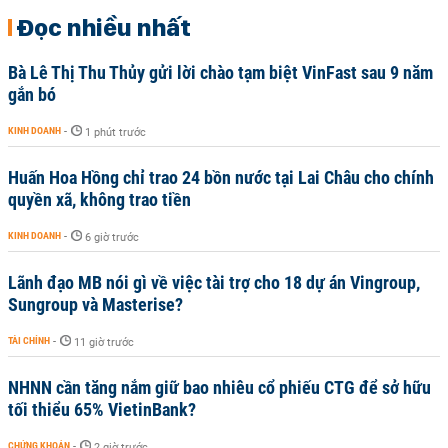
Đọc nhiều nhất
Bà Lê Thị Thu Thủy gửi lời chào tạm biệt VinFast sau 9 năm
gắn bó
KINH DOANH
-
1 phút trước
Huấn Hoa Hồng chỉ trao 24 bồn nước tại Lai Châu cho chính
quyền xã, không trao tiền
KINH DOANH
-
6 giờ trước
Lãnh đạo MB nói gì về việc tài trợ cho 18 dự án Vingroup,
Sungroup và Masterise?
TÀI CHÍNH
-
11 giờ trước
NHNN cần tăng nắm giữ bao nhiêu cổ phiếu CTG để sở hữu
tối thiểu 65% VietinBank?
CHỨNG KHOÁN
-
2 giờ trước