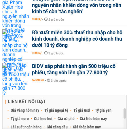
nguyên nhân khiến dòng vốn trong nền
kinh tế còn 'tắc nghẽn'
THỜI SỰ
-
2 giờ trước
Đề xuất miễn 30% thuế thu nhập cho hộ
kinh doanh, doanh nghiệp có doanh thu
dưới 10 tỷ đồng
THỜI SỰ
-
3 giờ trước
BIDV sắp phát hành gần 500 triệu cổ
phiếu, tăng vốn lên gần 77.800 tỷ
TÀI CHÍNH
-
3 giờ trước
LIÊN KẾT NỔI BẬT
Giá vàng hôm nay
Tỷ giá ngoại tệ
Tỷ giá usd
Tỷ giá yen
Tỷ giá euro
Giá heo hơi
Giá cà phê
Giá tiêu hôm nay
Lãi suất ngân hàng
Giá xăng dầu
Giá thép hôm nay