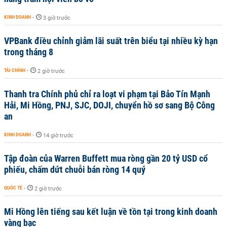
KINH DOANH
-
3 giờ trước
VPBank điều chỉnh giảm lãi suất trên biểu tại nhiều kỳ hạn
trong tháng 8
TÀI CHÍNH
-
2 giờ trước
Thanh tra Chính phủ chỉ ra loạt vi phạm tại Bảo Tín Mạnh
Hải, Mi Hồng, PNJ, SJC, DOJI, chuyển hồ sơ sang Bộ Công
an
KINH DOANH
-
14 giờ trước
Tập đoàn của Warren Buffett mua ròng gần 20 tỷ USD cổ
phiếu, chấm dứt chuỗi bán ròng 14 quý
QUỐC TẾ
-
2 giờ trước
Mi Hồng lên tiếng sau kết luận về tồn tại trong kinh doanh
vàng bạc