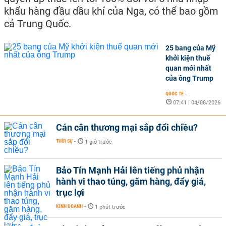
khẩu hàng đầu dầu khí của Nga, có thể bao gồm
cả Trung Quốc.
25 bang của Mỹ
khởi kiện thuế
quan mới nhất
của ông Trump
QUỐC TẾ
-
07:41 | 04/08/2026
Cán cân thương mại sắp đổi chiều?
THỜI SỰ
-
1 giờ trước
Bảo Tín Mạnh Hải lên tiếng phủ nhận
hành vi thao túng, găm hàng, đẩy giá,
trục lợi
KINH DOANH
-
1 phút trước