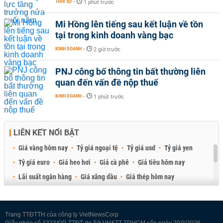
THỜI SỰ
-
1 phút trước
Mi Hồng lên tiếng sau kết luận về tồn
tại trong kinh doanh vàng bạc
KINH DOANH
-
2 giờ trước
PNJ công bố thông tin bất thường liên
quan đến vấn đề nộp thuế
KINH DOANH
-
1 phút trước
LIÊN KẾT NỔI BẬT
Giá vàng hôm nay
Tỷ giá ngoại tệ
Tỷ giá usd
Tỷ giá yen
Tỷ giá euro
Giá heo hơi
Giá cà phê
Giá tiêu hôm nay
Lãi suất ngân hàng
Giá xăng dầu
Giá thép hôm nay
Giá sầu riêng
Giá thịt heo
Giá gạo
Giá cao su
Best Retail Brokers
Diễn đàn đầu tư Việt Nam 2026
Trang TTĐTTH của công ty VietNewsCorp