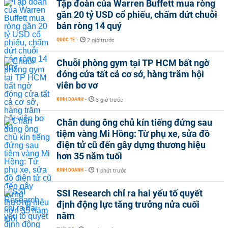
Tập đoàn của Warren Buffett mua ròng
gần 20 tỷ USD cổ phiếu, chấm dứt chuỗi
bán ròng 14 quý
QUỐC TẾ
-
2 giờ trước
Chuỗi phòng gym tại TP HCM bất ngờ
đóng cửa tất cả cơ sở, hàng trăm hội
viên bơ vơ
KINH DOANH
-
3 giờ trước
Chân dung ông chủ kín tiếng đứng sau
tiệm vàng Mi Hồng: Từ phụ xe, sửa đồ
điện tử cũ đến gây dựng thương hiệu
hơn 35 năm tuổi
KINH DOANH
-
1 phút trước
SSI Research chỉ ra hai yếu tố quyết
định động lực tăng trưởng nửa cuối
năm