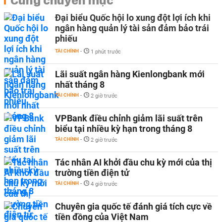
Cùng chuyên mục
Đại biểu Quốc hội lo xung đột lợi ích khi
ngân hàng quản lý tài sản đảm bảo trái
phiếu
TÀI CHÍNH
-
1 phút trước
Lãi suất ngân hàng Kienlongbank mới
nhất tháng 8
TÀI CHÍNH
-
2 giờ trước
VPBank điều chỉnh giảm lãi suất trên
biểu tại nhiều kỳ hạn trong tháng 8
TÀI CHÍNH
-
2 giờ trước
Tác nhân AI khởi đầu chu kỳ mới của thị
trường tiền điện tử
TÀI CHÍNH
-
4 giờ trước
Chuyên gia quốc tế đánh giá tích cực về
tiền đồng của Việt Nam