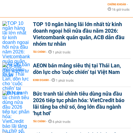
CHỨNG KHOÁN
-
16 giờ trước
TOP 10 ngân hàng lãi lớn nhất từ kinh
doanh ngoại hối nửa đầu năm 2026:
Vietcombank quán quân, ACB dẫn đầu
nhóm tư nhân
TÀI CHÍNH
-
1 phút trước
AEON bán mảng siêu thị tại Thái Lan,
dồn lực cho ‘cuộc chiến’ tại Việt Nam
KINH DOANH
-
1 phút trước
Bức tranh tài chính tiêu dùng nửa đầu
2026 tiếp tục phân hóa: VietCredit báo
lãi tăng ba chữ số, ông lớn đầu ngành
'hụt hơi'
TÀI CHÍNH
-
6 phút trước