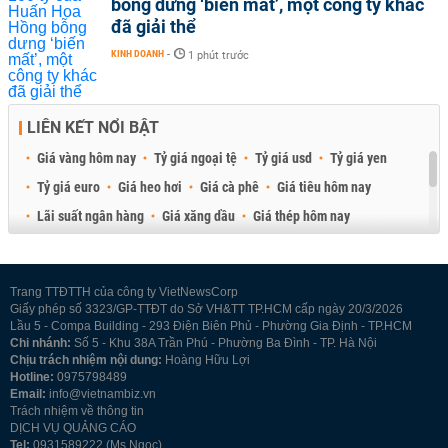
bỗng dưng ‘biến mất’, một công ty khác
đã giải thể
KINH DOANH
-
1 phút trước
LIÊN KẾT NỔI BẬT
Giá vàng hôm nay
Tỷ giá ngoại tệ
Tỷ giá usd
Tỷ giá yen
Tỷ giá euro
Giá heo hơi
Giá cà phê
Giá tiêu hôm nay
Lãi suất ngân hàng
Giá xăng dầu
Giá thép hôm nay
Giá sầu riêng
Giá thịt heo
Giá gạo
Giá cao su
Best Retail Brokers
Diễn đàn đầu tư Việt Nam 2026
Trang TTĐTTH của công ty VietNewsCorp
Giấy phép số 3323/GP-TTĐT do Sở VH&TT TP.HCM cấp ngày 20/3/2026
Lầu 5 - Compa Building - 293 Điện Biên Phủ - Phường Gia Định - TP.HCM
Chi nhánh:
Số 5 - Khu 38A Trần Phú - Phường Ba Đình - TP. Hà Nội
Chịu trách nhiệm nội dung:
Hoàng Hữu Lợi
Hotline:
0975798489
Email:
info@vietnambiz.vn
Trách nhiệm về thông tin
DỊCH VỤ QUẢNG CÁO
Tel:
0931589222 (Ms Ngọc)