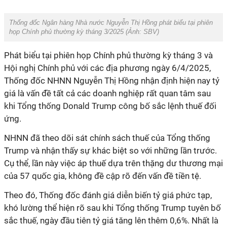
Thống đốc Ngân hàng Nhà nước Nguyễn Thị Hồng phát biểu tại phiên
họp Chính phủ thường kỳ tháng 3/2025 (Ảnh:
SBV
)
Phát biểu tại phiên họp Chính phủ thường kỳ tháng 3 và
Hội nghị Chính phủ với các địa phương ngày 6/4/2025,
Thống đốc NHNN Nguyễn Thị Hồng nhận định hiện nay tỷ
giá là vấn đề tất cả các doanh nghiệp rất quan tâm sau
khi Tổng thống Donald Trump công bố sắc lệnh thuế đối
ứng.
NHNN đã theo dõi sát chính sách thuế của Tổng thống
Trump và nhận thấy sự khác biệt so với những lần trước.
Cụ thể, lần này việc áp thuế dựa trên thặng dư thương mại
của 57 quốc gia, không đề cập rõ đến vấn đề tiền tệ.
Theo đó, Thống đốc đánh giá diễn biến tỷ giá phức tạp,
khó lường thể hiện rõ sau khi Tổng thống Trump tuyên bố
sắc thuế, ngày đầu tiên tỷ giá tăng lên thêm 0,6%. Nhất là