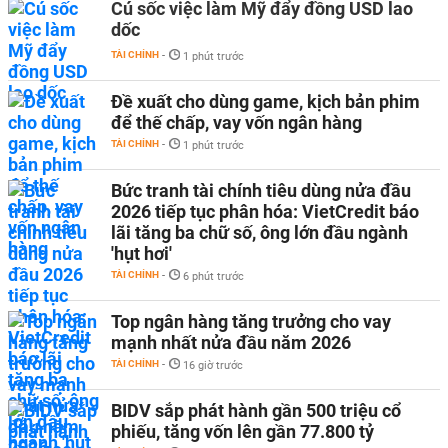
Cú sốc việc làm Mỹ đẩy đồng USD lao
dốc
TÀI CHÍNH
-
1 phút trước
Đề xuất cho dùng game, kịch bản phim
để thế chấp, vay vốn ngân hàng
TÀI CHÍNH
-
1 phút trước
Bức tranh tài chính tiêu dùng nửa đầu
2026 tiếp tục phân hóa: VietCredit báo
lãi tăng ba chữ số, ông lớn đầu ngành
'hụt hơi'
TÀI CHÍNH
-
6 phút trước
Top ngân hàng tăng trưởng cho vay
mạnh nhất nửa đầu năm 2026
TÀI CHÍNH
-
16 giờ trước
BIDV sắp phát hành gần 500 triệu cổ
phiếu, tăng vốn lên gần 77.800 tỷ