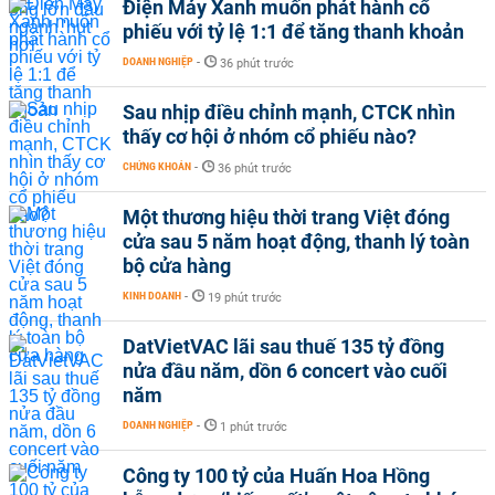
Điện Máy Xanh muốn phát hành cổ
phiếu với tỷ lệ 1:1 để tăng thanh khoản
DOANH NGHIỆP
-
36 phút trước
Sau nhịp điều chỉnh mạnh, CTCK nhìn
thấy cơ hội ở nhóm cổ phiếu nào?
CHỨNG KHOÁN
-
36 phút trước
Một thương hiệu thời trang Việt đóng
cửa sau 5 năm hoạt động, thanh lý toàn
bộ cửa hàng
KINH DOANH
-
19 phút trước
DatVietVAC lãi sau thuế 135 tỷ đồng
nửa đầu năm, dồn 6 concert vào cuối
năm
DOANH NGHIỆP
-
1 phút trước
Công ty 100 tỷ của Huấn Hoa Hồng