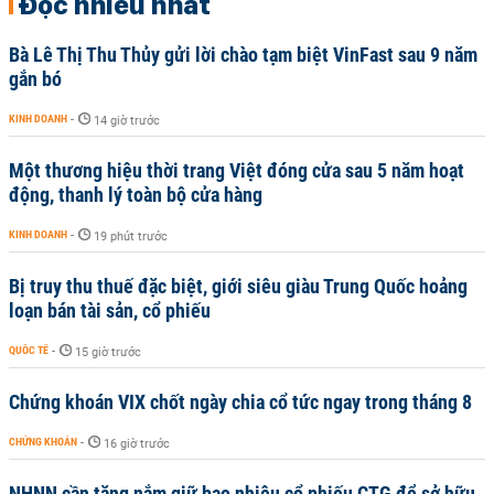
Đọc nhiều nhất
Bà Lê Thị Thu Thủy gửi lời chào tạm biệt VinFast sau 9 năm
gắn bó
KINH DOANH
-
14 giờ trước
Một thương hiệu thời trang Việt đóng cửa sau 5 năm hoạt
động, thanh lý toàn bộ cửa hàng
KINH DOANH
-
19 phút trước
Bị truy thu thuế đặc biệt, giới siêu giàu Trung Quốc hoảng
loạn bán tài sản, cổ phiếu
QUỐC TẾ
-
15 giờ trước
Chứng khoán VIX chốt ngày chia cổ tức ngay trong tháng 8
CHỨNG KHOÁN
-
16 giờ trước
NHNN cần tăng nắm giữ bao nhiêu cổ phiếu CTG để sở hữu