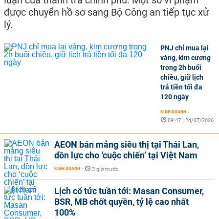
luận của thanh tra chính phủ. Một số vi phạm
được chuyển hồ sơ sang Bộ Công an tiếp tục xử
lý.
PNJ chỉ mua lại
vàng, kim cương
trong 2h buổi
chiều, giữ lịch
trả tiền tối đa
120 ngày
KINH DOANH
-
09:47 | 24/07/2026
AEON bán mảng siêu thị tại Thái Lan,
dồn lực cho ‘cuộc chiến’ tại Việt Nam
KINH DOANH
-
3 giờ trước
Lịch cổ tức tuần tới: Masan Consumer,
BSR, MB chốt quyền, tỷ lệ cao nhất
100%