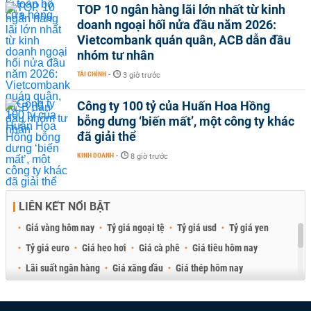
TOP 10 ngân hàng lãi lớn nhất từ kinh
doanh ngoại hối nửa đầu năm 2026:
Vietcombank quán quân, ACB dẫn đầu
nhóm tư nhân
TÀI CHÍNH
-
3 giờ trước
Công ty 100 tỷ của Huấn Hoa Hồng
bỗng dưng ‘biến mất’, một công ty khác
đã giải thể
KINH DOANH
-
8 giờ trước
LIÊN KẾT NỔI BẬT
Giá vàng hôm nay
Tỷ giá ngoại tệ
Tỷ giá usd
Tỷ giá yen
Tỷ giá euro
Giá heo hơi
Giá cà phê
Giá tiêu hôm nay
Lãi suất ngân hàng
Giá xăng dầu
Giá thép hôm nay
Giá sầu riêng
Giá thịt heo
Giá gạo
Giá cao su
Best Retail Brokers
Diễn đàn đầu tư Việt Nam 2026