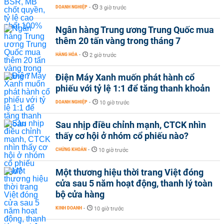
DOANH NGHIỆP
-
3 giờ trước
Ngân hàng Trung ương Trung Quốc mua
thêm 20 tấn vàng trong tháng 7
HÀNG HÓA
-
2 giờ trước
Điện Máy Xanh muốn phát hành cổ
phiếu với tỷ lệ 1:1 để tăng thanh khoản
DOANH NGHIỆP
-
10 giờ trước
Sau nhịp điều chỉnh mạnh, CTCK nhìn
thấy cơ hội ở nhóm cổ phiếu nào?
CHỨNG KHOÁN
-
10 giờ trước
Một thương hiệu thời trang Việt đóng
cửa sau 5 năm hoạt động, thanh lý toàn
bộ cửa hàng
KINH DOANH
-
10 giờ trước