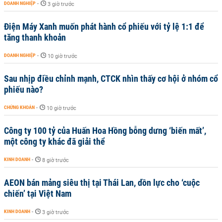
DOANH NGHIỆP
-
3 giờ trước
Điện Máy Xanh muốn phát hành cổ phiếu với tỷ lệ 1:1 để
tăng thanh khoản
DOANH NGHIỆP
-
10 giờ trước
Sau nhịp điều chỉnh mạnh, CTCK nhìn thấy cơ hội ở nhóm cổ
phiếu nào?
CHỨNG KHOÁN
-
10 giờ trước
Công ty 100 tỷ của Huấn Hoa Hồng bỗng dưng ‘biến mất’,
một công ty khác đã giải thể
KINH DOANH
-
8 giờ trước
AEON bán mảng siêu thị tại Thái Lan, dồn lực cho ‘cuộc
chiến’ tại Việt Nam
KINH DOANH
-
3 giờ trước