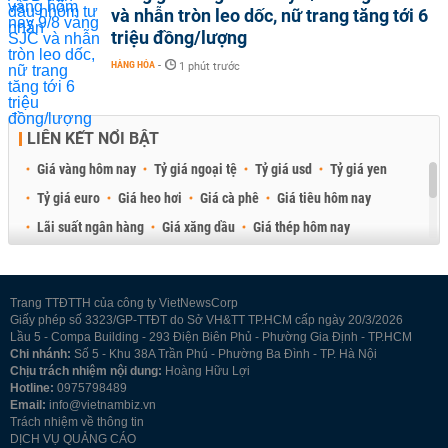
và nhẫn tròn leo dốc, nữ trang tăng tới 6
triệu đồng/lượng
HÀNG HÓA
-
1 phút trước
LIÊN KẾT NỔI BẬT
Giá vàng hôm nay
Tỷ giá ngoại tệ
Tỷ giá usd
Tỷ giá yen
Tỷ giá euro
Giá heo hơi
Giá cà phê
Giá tiêu hôm nay
Lãi suất ngân hàng
Giá xăng dầu
Giá thép hôm nay
Giá sầu riêng
Giá thịt heo
Giá gạo
Giá cao su
Best Retail Brokers
Diễn đàn đầu tư Việt Nam 2026
Trang TTĐTTH của công ty VietNewsCorp
Giấy phép số 3323/GP-TTĐT do Sở VH&TT TP.HCM cấp ngày 20/3/2026
Lầu 5 - Compa Building - 293 Điện Biên Phủ - Phường Gia Định - TP.HCM
Chi nhánh:
Số 5 - Khu 38A Trần Phú - Phường Ba Đình - TP. Hà Nội
Chịu trách nhiệm nội dung:
Hoàng Hữu Lợi
Hotline:
0975798489
Email:
info@vietnambiz.vn
Trách nhiệm về thông tin
DỊCH VỤ QUẢNG CÁO