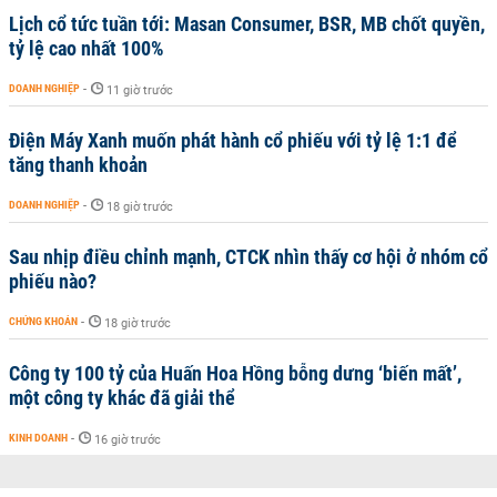
Lịch cổ tức tuần tới: Masan Consumer, BSR, MB chốt quyền,
tỷ lệ cao nhất 100%
DOANH NGHIỆP
-
11 giờ trước
Điện Máy Xanh muốn phát hành cổ phiếu với tỷ lệ 1:1 để
tăng thanh khoản
DOANH NGHIỆP
-
18 giờ trước
Sau nhịp điều chỉnh mạnh, CTCK nhìn thấy cơ hội ở nhóm cổ
phiếu nào?
CHỨNG KHOÁN
-
18 giờ trước
Công ty 100 tỷ của Huấn Hoa Hồng bỗng dưng ‘biến mất’,
một công ty khác đã giải thể
KINH DOANH
-
16 giờ trước