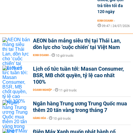
trả tiền tối đa
120 ngày
KINH DOANH
-
09:47 | 24/07/2026
AEON bán mảng siêu thị tại Thái Lan,
dồn lực cho ‘cuộc chiến’ tại Việt Nam
KINH DOANH
-
10 giờ trước
Lịch cổ tức tuần tới: Masan Consumer,
BSR, MB chốt quyền, tỷ lệ cao nhất
100%
DOANH NGHIỆP
-
11 giờ trước
Ngân hàng Trung ương Trung Quốc mua
thêm 20 tấn vàng trong tháng 7
HÀNG HÓA
-
10 giờ trước
Điện Máy Xanh muốn phát hành cổ