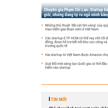
Chuyên gia Phạm Chi Lan: Startup bâ
giỏi, nhưng đang tự ru ngủ mình bằn
Những thủ thuật ‘đãi cát tìm vàng’ của qu
mạo hiểm giai đoạn sớm ở Việt Nam
Các startup ở TP HCM có thể vay vốn tối đ
đồng, được hỗ trợ kết nối khu vực công và 
trường quốc tế
Hai startup AI Việt Nam được Amazon chọ
Quỹ Đổi mới sáng tạo Quốc gia có thể đầu
hiểm vào startup
TIN MỚI