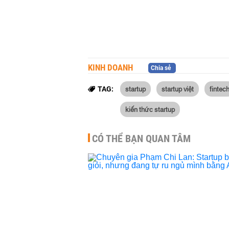
KINH DOANH
Chia sẻ
startup
startup việt
fintec
TAG:
kiến thức startup
CÓ THỂ BẠN QUAN TÂM