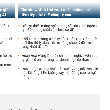
y giờ
Chủ show 'Anh trai vượt ngàn chông gai'
g AI
liên tiếp giải thế công ty con
ỹ đầu tư
Điều gì khiến mảng ngân hàng số của Grab ngốn 1,2
tỷ USD nhưng chật vật chưa có lãi?
a 200 tỷ
Khối tài sản hàng trăm tỷ của Huấn Hoa Hồng: Từ
cả thị
biệt thự 50 tỷ, dàn siêu xe hàng chục tỷ đến vườn
tùng Nhật đắt đỏ
n hỗ trợ
Huấn Hoa Hồng là Chủ tịch doanh nghiệp vốn 100
tỷ, góp cổ phần trong hai doanh nghiệp khác
 tư mạo
Doanh nghiệp duy nhất sản xuất vàng mã trên sàn
báo lãi tăng 64%, không vay một đồng nào từ ngân
hàng