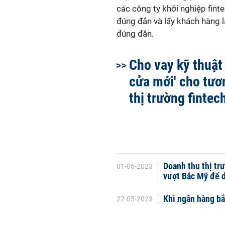
các công ty khởi nghiệp finte
đúng đắn và lấy khách hàng l
đúng đắn.
Cho vay kỹ thuật 
cửa mới' cho tươn
thị trường fintec
Doanh thu thị tr
01-06-2023
vượt Bắc Mỹ để d
Khi ngân hàng bắt
27-05-2023