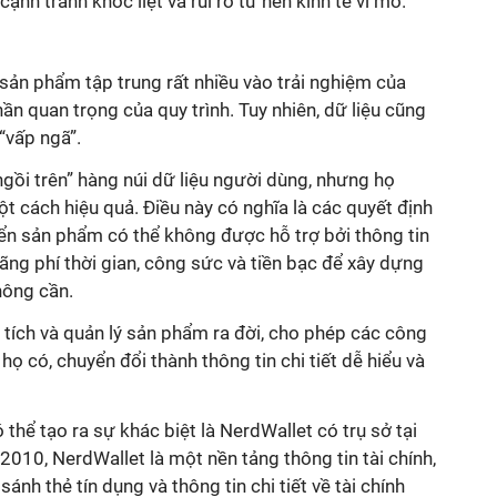
ạnh tranh khốc liệt và rủi ro từ nền kinh tế vĩ mô.
sản phẩm tập trung rất nhiều vào trải nghiệm của
ần quan trọng của quy trình. Tuy nhiên, dữ liệu cũng
 “vấp ngã”.
ngồi trên” hàng núi dữ liệu người dùng, nhưng họ
 cách hiệu quả. Điều này có nghĩa là các quyết định
iển sản phẩm có thể không được hỗ trợ bởi thông tin
lãng phí thời gian, công sức và tiền bạc để xây dựng
ông cần.
n tích và quản lý sản phẩm ra đời, cho phép các công
họ có, chuyển đổi thành thông tin chi tiết dễ hiểu và
 thể tạo ra sự khác biệt là NerdWallet có trụ sở tại
010, NerdWallet là một nền tảng thông tin tài chính,
ánh thẻ tín dụng và thông tin chi tiết về tài chính