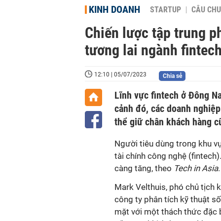
KINH DOANH
STARTUP
CÂU CHU
Chiến lược tập trung p
tương lai ngành finte
12:10 | 05/07/2023
Chia sẻ
Lĩnh vực fintech ở Đông N
cảnh đó, các doanh nghiệp 
thể giữ chân khách hàng c
Người tiêu dùng trong khu v
tài chính công nghệ (fintech
càng tăng, theo
Tech in Asia
.
Mark Velthuis, phó chủ tịch
công ty phân tích kỹ thuật số
mặt với một thách thức đặc 