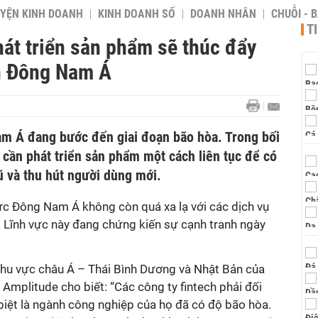
YỆN KINH DOANH
KINH DOANH SỐ
DOANH NHÂN
CHUỖI - 
T
hát triển sản phẩm sẽ thúc đẩy
ch Đông Nam Á
am Á đang bước đến giai đoạn bão hòa. Trong bối
cần phát triển sản phẩm một cách liên tục để có
ũ và thu hút người dùng mới.
ực Đông Nam Á không còn quá xa lạ với các dịch vụ
). Lĩnh vực này đang chứng kiến sự cạnh tranh ngày
 khu vực châu Á – Thái Bình Dương và Nhật Bản của
 Amplitude cho biết: “Các công ty fintech phải đối
biệt là ngành công nghiệp của họ đã có độ bão hòa.