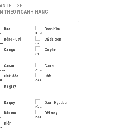
BÁN LẺ
XE
IN THEO NGÀNH HÀNG
Bạc
Bạch Kim
Bông - Sợi
Cá da trơn
Cá ngừ
Cà phê
Cacao
Cao su
Chất dẻo
Chè
Da giày
Đá quý
Dầu - Hạt dầu
Dầu mỏ
Dệt may
Điện