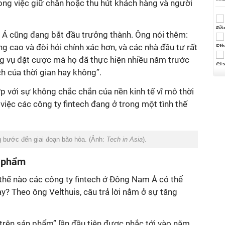
ong việc giữ chân hoặc thu hút khách hàng và người
 Á cũng đang bắt đầu trưởng thành. Ông nói thêm:
 cao và đòi hỏi chính xác hơn, và các nhà đầu tư rất
g vụ đặt cược mà họ đã thực hiện nhiều năm trước
h của thời gian hay không”.
ợp với sự không chắc chắn của nền kinh tế vĩ mô thời
 việc các công ty fintech đang ở trong một tình thế
 bước đến giai đoạn bão hòa. (Ảnh:
Tech in Asia
).
n phẩm
 thế nào các công ty fintech ở Đông Nam Á có thể
y? Theo ông Velthuis, câu trả lời nằm ở sự tăng
trên sản phẩm” lần đầu tiên được nhắc tới vào năm